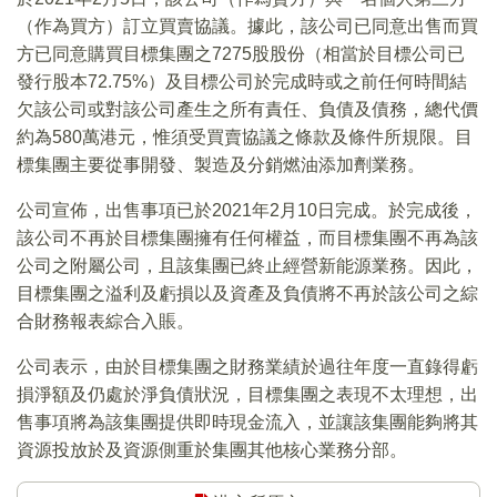
（作為買方）訂立買賣協議。據此，該公司已同意出售而買
方已同意購買目標集團之7275股股份（相當於目標公司已
發行股本72.75%）及目標公司於完成時或之前任何時間結
欠該公司或對該公司產生之所有責任、負債及債務，總代價
約為580萬港元，惟須受買賣協議之條款及條件所規限。目
標集團主要從事開發、製造及分銷燃油添加劑業務。
公司宣佈，出售事項已於2021年2月10日完成。於完成後，
該公司不再於目標集團擁有任何權益，而目標集團不再為該
公司之附屬公司，且該集團已終止經營新能源業務。因此，
目標集團之溢利及虧損以及資產及負債將不再於該公司之綜
合財務報表綜合入賬。
公司表示，由於目標集團之財務業績於過往年度一直錄得虧
損淨額及仍處於淨負債狀況，目標集團之表現不太理想，出
售事項將為該集團提供即時現金流入，並讓該集團能夠將其
資源投放於及資源側重於集團其他核心業務分部。