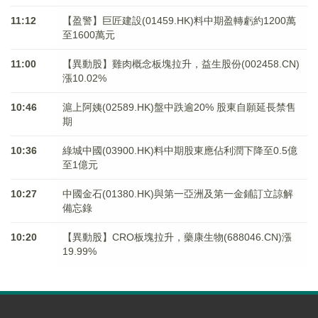
11:12
【盈警】巨匠建設(01459.HK)料中期盈轉虧約1200萬
至1600萬元
11:00
【異動股】雞肉概念板塊拉升，益生股份(002458.CN)
漲10.02%
10:46
滬上阿姨(02589.HK)盤中跌逾20% 股東自願延長禁售
期
10:36
綠城中國(03900.HK)料中期股東應佔利潤下降至0.5億
至1億元
10:27
中國金石(01380.HK)與第一亞洲及第一金鋪訂立諒解
備忘錄
10:20
【異動股】CRO板塊拉升，藥康生物(688046.CN)漲
19.99%