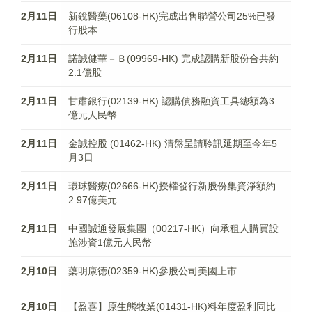
2月11日
新銳醫藥(06108-HK)完成出售聯營公司25%已發
行股本
2月11日
諾誠健華－Ｂ(09969-HK) 完成認購新股份合共約
2.1億股
2月11日
甘肅銀行(02139-HK) 認購債務融資工具總額為3
億元人民幣
2月11日
金誠控股 (01462-HK) 清盤呈請聆訊延期至今年5
月3日
2月11日
環球醫療(02666-HK)授權發行新股份集資淨額約
2.97億美元
2月11日
中國誠通發展集團（00217-HK）向承租人購買設
施涉資1億元人民幣
2月10日
藥明康德(02359-HK)參股公司美國上市
2月10日
【盈喜】原生態牧業(01431-HK)料年度盈利同比