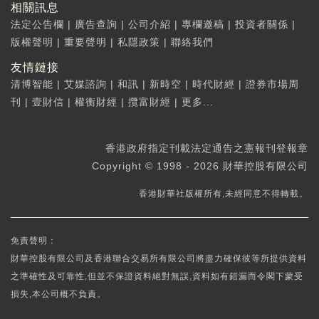
相關訊息
法定公告欄
|
廣告查詢
|
公司介紹
|
專欄邀稿
|
投資者關係
|
版權聲明
|
重要聲明
|
私隱政策
|
聯絡我們
友情鏈接
清博智能
|
艾媒諮詢
|
和訊
|
新時空
|
時代財經
|
證券市場周
刊
|
壹財信
|
權衡財經
|
攬富財經
|
更多...
香港政府指定刊載法定通告之憲報刊登報章
Copyright © 1998 - 2026 財華控股有限公司
香港財華社版權所有,未經同意不得轉載。
免責聲明：
財華控股有限公司及香港聯合交易所有限公司將盡力確保彼等所提供資料
之準確性及可靠性,但並不保證資料絕對無誤,資料如有錯漏而令閣下蒙受
損失,本公司概不負責。