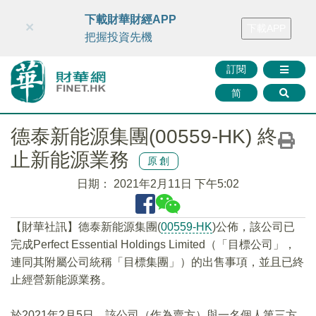
財華智庫網
FINTV
FINMETA
財華證券
媒體矩陣
下載財華財經APP
×
下載APP
智庫沙龍
聯絡我們
把握投資先機
訂閱
简
德泰新能源集團(00559-HK) 終
止新能源業務
原創
日期：
2021年2月11日 下午5:02
【財華社訊】德泰新能源集團(
00559-HK
)公佈，該公司已
完成Perfect Essential Holdings Limited（「目標公司」，
連同其附屬公司統稱「目標集團」）的出售事項，並且已終
止經營新能源業務。
於2021年2月5日，該公司（作為賣方）與一名個人第三方