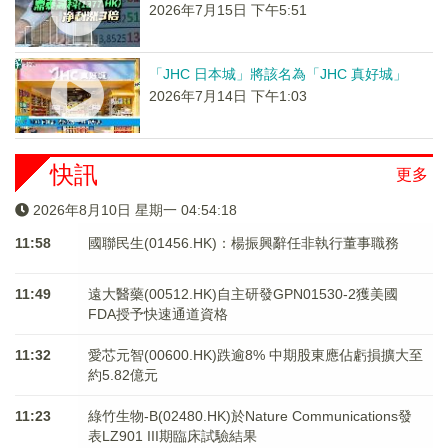
2026年7月15日 下午5:51
「JHC 日本城」將該名為「JHC 真好城」
2026年7月14日 下午1:03
快訊
更多
2026年8月10日 星期一 04:54:18
11:58
國聯民生(01456.HK)：楊振興辭任非執行董事職務
11:49
遠大醫藥(00512.HK)自主研發GPN01530-2獲美國
FDA授予快速通道資格
11:32
愛芯元智(00600.HK)跌逾8% 中期股東應佔虧損擴大至
約5.82億元
11:23
綠竹生物-B(02480.HK)於Nature Communications發
表LZ901 III期臨床試驗結果