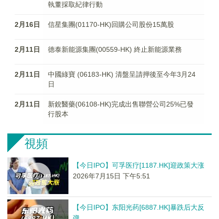
執董採取紀律行動
2月16日
信星集團(01170-HK)回購公司股份15萬股
2月11日
德泰新能源集團(00559-HK) 終止新能源業務
2月11日
中國綠寶 (06183-HK) 清盤呈請押後至今年3月24
日
2月11日
新銳醫藥(06108-HK)完成出售聯營公司25%已發
行股本
視頻
【今日IPO】可孚医疗[1187.HK]迎政策大涨
2026年7月15日 下午5:51
【今日IPO】东阳光药[6887.HK]暴跌后大反
弹