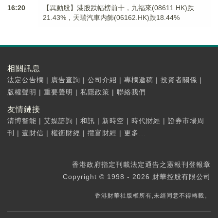
16:20
【異動股】港股跌幅榜前十，九福來(08611.HK)跌
21.43%，天瑞汽車内飾(06162.HK)跌18.44%
相關訊息
法定公告欄
|
廣告查詢
|
公司介紹
|
專欄邀稿
|
投資者關係
|
版權聲明
|
重要聲明
|
私隱政策
|
聯絡我們
友情鏈接
清博智能
|
艾媒諮詢
|
和訊
|
新時空
|
時代財經
|
證券市場周
刊
|
壹財信
|
權衡財經
|
攬富財經
|
更多...
香港政府指定刊載法定通告之憲報刊登報章
Copyright © 1998 - 2026 財華控股有限公司
香港財華社版權所有,未經同意不得轉載。