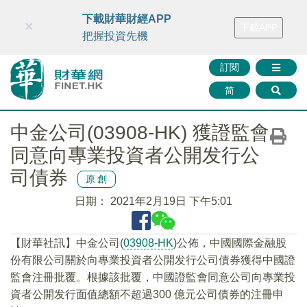
財華智庫網
FINTV
FINMETA
財華證券
媒體矩陣
下載財華財經APP
×
下載APP
智庫沙龍
聯絡我們
把握投資先機
訂閱
简
中金公司(03908-HK) 獲證監會
同意向專業投資者公開发行公
司債券
原創
日期：
2021年2月19日 下午5:01
【財華社訊】中金公司(
03908-HK
)公佈，中國國際金融股
份有限公司關於向專業投資者公開发行公司債券獲得中國證
監會注冊批覆。根據該批覆，中國證監會同意公司向專業投
資者公開发行面值總額不超過300 億元公司債券的注冊申