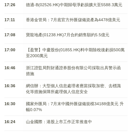
17:26
德適-B(02526.HK)中期歸母淨虧損擴大至5588.3萬元
17:11
香港金管局：7月底官方外匯儲備資產為4478億美元
17:08
寶龍地產(01238.HK)7月合約銷售額約5.5億元
17:00
【盈警】中慶股份(01855.HK)料中期除稅後虧損500萬
至2000萬元
16:46
浙江證監局對財通證券股份有限公司採取出具警示函
措施
16:36
網信辦：大型個人信息處理者應當採取加密、去標識
化等措施保障所處理個人信息安全
16:30
國家外匯局：7月末中國外匯儲備規模34188億美元 升
幅0.07%
16:24
山金國際：港股上市工作正常推進中