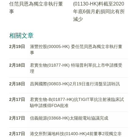
任范貝恩為獨立非執行董
(01130-HK)料截至2020
事
年底6個月虧損同比有所
減少
相關文章
2月19日
滙豐控股(00005-HK) 委任范貝恩為獨立非執行董
事
2月18日
君實生物(01877-HK) 特瑞普利單抗上市申請獲受
理
2月18日
昌興國際(00803-HK)2月19日進行清盤呈請聆訊
2月17日
君實生物-B(01877-HK)抗TIGIT單抗注射液臨床試
驗申請獲得FDA批准
2月17日
信義能源(03868-HK)太陽能電站協議完成
2月17日
港交所對滿地科技(01400-HK)4前董事2現獨立非