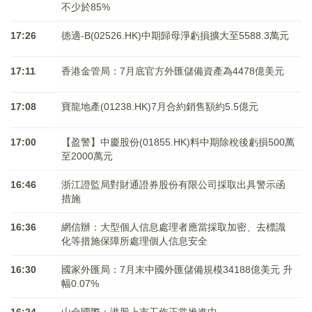
不少於85%
17:26
德適-B(02526.HK)中期歸母淨虧損擴大至5588.3萬元
17:11
香港金管局：7月底官方外匯儲備資產為4478億美元
17:08
寶龍地產(01238.HK)7月合約銷售額約5.5億元
17:00
【盈警】中慶股份(01855.HK)料中期除稅後虧損500萬
至2000萬元
16:46
浙江證監局對財通證券股份有限公司採取出具警示函
措施
16:36
網信辦：大型個人信息處理者應當採取加密、去標識
化等措施保障所處理個人信息安全
16:30
國家外匯局：7月末中國外匯儲備規模34188億美元 升
幅0.07%