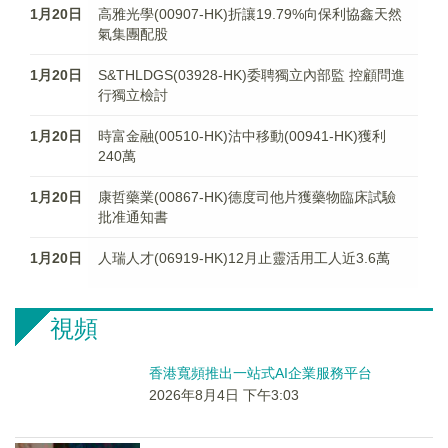
1月20日
高雅光學(00907-HK)折讓19.79%向保利協鑫天然
氣集團配股
1月20日
S&THLDGS(03928-HK)委聘獨立內部監 控顧問進
行獨立檢討
1月20日
時富金融(00510-HK)沽中移動(00941-HK)獲利
240萬
1月20日
康哲藥業(00867-HK)德度司他片獲藥物臨床試驗
批准通知書
1月20日
人瑞人才(06919-HK)12月止靈活用工人近3.6萬
視頻
香港寬頻推出一站式AI企業服務平台
2026年8月4日 下午3:03