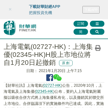
財華智庫網
FINTV
FINMETA
財華證券
媒體矩陣
下載財華財經APP
×
下載APP
智庫沙龍
聯絡我們
把握投資先機
訂閱
简
上海電氣(02727-HK)：上海集
優(02345-HK)H股上市地位將
自1月20日起撤銷
原創
日期：
2021年1月20日 上午7:15
【財華社訊】上海電氣(
02727-HK
)公告，2020年10月，上
海電氣及上海集優(
02345-HK
)公布，要約人上海電氣附屬
擬以吸收合併方式將上海集優私有化，以及撤銷其於聯交所
上市地位。合併協議項下的實施條件均已達成。因此，實施