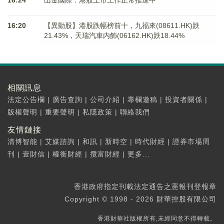
16:24
山金國際：港股上市工作正常推進中
16:20
【異動股】港股跌幅榜前十，九福來(08611.HK)跌
21.43%，天瑞汽車内飾(06162.HK)跌18.44%
相關訊息
法定公告欄
|
廣告查詢
|
公司介紹
|
專欄邀稿
|
投資者關係
|
版權聲明
|
重要聲明
|
私隱政策
|
聯絡我們
友情鏈接
清博智能
|
艾媒諮詢
|
和訊
|
新時空
|
時代財經
|
證券市場周
刊
|
壹財信
|
權衡財經
|
攬富財經
|
更多...
香港政府指定刊載法定通告之憲報刊登報章
Copyright © 1998 - 2026 財華控股有限公司
香港財華社版權所有,未經同意不得轉載。