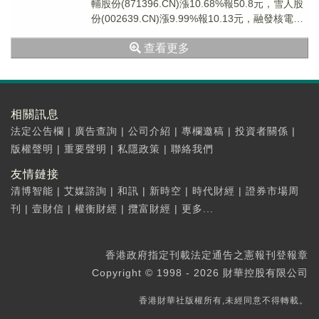
輔股份(871396.CN)漲10.68%報50.8元，雪人股
份(002639.CN)漲9.99%報10.13元，融發核電
(002...
查看更多
相關訊息
法定公告欄
|
廣告查詢
|
公司介紹
|
專欄邀稿
|
投資者關係
|
版權聲明
|
重要聲明
|
私隱政策
|
聯絡我們
友情鏈接
清博智能
|
艾媒諮詢
|
和訊
|
新時空
|
時代財經
|
證券市場周
刊
|
壹財信
|
權衡財經
|
攬富財經
|
更多...
香港政府指定刊載法定通告之憲報刊登報章
Copyright © 1998 - 2026 財華控股有限公司
香港財華社版權所有,未經同意不得轉載。