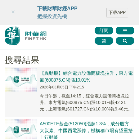
財華智庫網
FINTV
FINMETA
財華證券
媒體矩陣
下載財華財經APP
×
下載APP
智庫沙龍
聯絡我們
把握投資先機
訂閱
简
搜尋結果
【異動股】綜合電力設備商板塊拉升，東方電
氣(600875.CN)漲10.01%
2026年03月05日 下午2:15
今日午盤，截至14:15，綜合電力設備商板塊拉
升。東方電氣(600875.CN)漲10.01%報42.21
元，上海電氣(601727.CN)漲10.00%報9.46元。
A500ETF基金(512050)漲超1.3%，成分股方
大炭素、中國西電漲停，機構稱市場有望重拾
上行動能