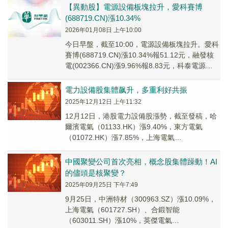
【異動股】電源設備板塊拉升，愛科賽博
(688719.CN)漲10.34%
2026年01月08日 上午10:00
今日早盤，截至10:00，電源設備板塊拉升。愛科
賽博(688719.CN)漲10.34%報51.12元，融發核
電(002366.CN)漲9.96%報8.83元，科泰電源
(3001...
電力設備股集體飙升，多重利好共振
2025年12月12日 上午11:32
12月12日，港股電力設備股漲勢，截至發稿，哈
爾濱電氣（01133.HK）漲9.40%，東方電氣
（01072.HK）漲7.85%，上海電氣
（02727.HK）漲超6%。
中國聚變公司首次亮相，概念股集體躁動！AI
的儘頭是核聚變？
2025年09月25日 下午7:49
9月25日，中洲特材（300963.SZ）漲10.09%，
上海電氣（601727.SH）、合鍛智能
（603011.SH）漲10%，英傑電氣