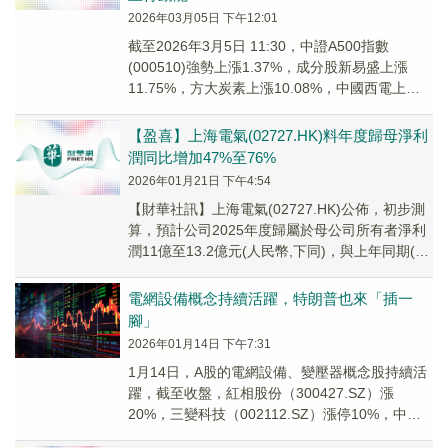
2026年03月05日 下午12:01
截至2026年3月5日 11:30，中證A500指數
(000510)強勢上漲1.37%，成分股新易盛上漲
11.75%，方大炭素上漲10.08%，中國西電上漲
10.02%，歐菲光，上海電氣等個股跟漲。
【盈喜】上海電氣(02727.HK)料年度歸母淨利
潤同比增加47%至76%
2026年01月21日 下午4:54
【財華社訊】上海電氣(02727.HK)公佈，初步測
算，預計公司2025年度歸屬於母公司所有者淨利
潤11億至13.2億元(人民幣,下同)，與上年同期(法
定披露數據)相比，同比增加...
電網設備概念持續活躍，特朗普也來「插一
腳」
2026年01月14日 下午7:31
1月14日，A股的電網設備、變壓器概念股持續活
躍，截至收盤，紅相股份（300427.SZ）漲
20%，三變科技（002112.SZ）漲停10%，中國
西電（601179.SH）、億能...