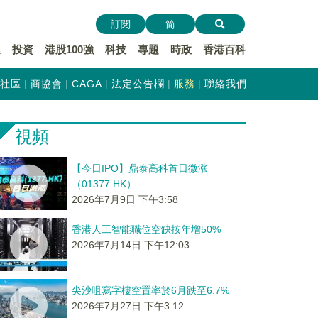
訂閱
简
遞
投資
港股100強
科技
專題
時政
香港百科
社區
商協會
CAGA
法定公告欄
服務
聯絡我們
視頻
【今日IPO】鼎泰高科首日微涨
（01377.HK）
2026年7月9日 下午3:58
香港人工智能職位空缺按年增50%
2026年7月14日 下午12:03
尖沙咀寫字樓空置率於6月跌至6.7%
2026年7月27日 下午3:12