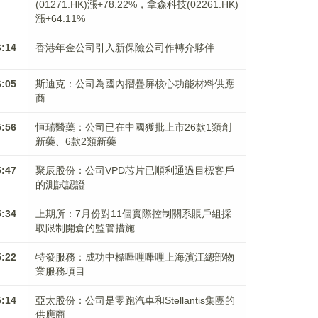
(01271.HK)漲+78.22%，拿森科技(02261.HK)
漲+64.11%
6:14
香港年金公司引入新保險公司作轉介夥伴
6:05
斯迪克：公司為國內摺疊屏核心功能材料供應
商
5:56
恒瑞醫藥：公司已在中國獲批上市26款1類創
新藥、6款2類新藥
5:47
聚辰股份：公司VPD芯片已順利通過目標客戶
的測試認證
5:34
上期所：7月份對11個實際控制關系賬戶組採
取限制開倉的監管措施
5:22
特發服務：成功中標嗶哩嗶哩上海濱江總部物
業服務項目
5:14
亞太股份：公司是零跑汽車和Stellantis集團的
供應商