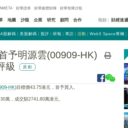
INMETA
財華證券
財華
媒體矩陣
財華
智庫沙龍
單
地圖
沙龍
企業
研究
顧問
合作
視頻
財經速
A股解碼
美股解碼
股評
研報
專訪
活動
Web3 Space專欄
明源雲(00909-HK)
入評級
原創
909-HK
)目標價43.75港元，首予買入。
30萬，成交額2741.80萬港元。