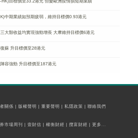
-HK)目標價至33.2港元 但憂歐洲疫情損短期業績
HK)中期業績如預期疲弱，維持目標價0.93港元
)中期三大類收益均實現強勁增長 大摩維持目標價6港元
穩步復蘇 升目標價至28港元
遊戲陣容強勁 升目標價至187港元
者關係
|
版權聲明
|
重要聲明
|
私隱政策
|
聯絡我們
券市場周刊
|
壹財信
|
權衡財經
|
攬富財經
|
更多...