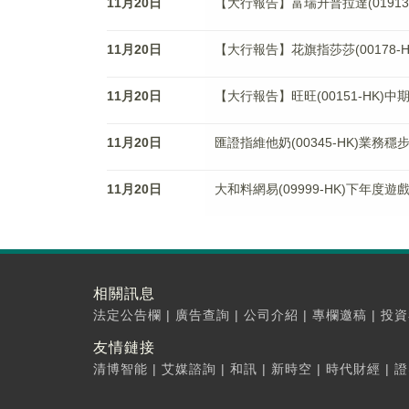
11月20日
【大行報告】富瑞升普拉達(01913
11月20日
【大行報告】花旗指莎莎(00178-
11月20日
【大行報告】旺旺(00151-HK
11月20日
匯證指維他奶(00345-HK)業務
11月20日
大和料網易(09999-HK)下年度
相關訊息
法定公告欄
|
廣告查詢
|
公司介紹
|
專欄邀稿
|
投資
友情鏈接
清博智能
|
艾媒諮詢
|
和訊
|
新時空
|
時代財經
|
證