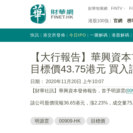
財華智庫網
FINTV
F
港股100強
官網
榜
快訊
港交所發佈
今日IPO
一圖解碼
港股解碼
【大行報告】華興資本首予
目標價43.75港元 買
日期：
2020年11月20日 上午10:07
【財華社訊】華興資本發佈報告，首予明源雲(
00
該公司股價現報36.65港元，漲2.23%，成交量75.
明源雲
00909-HK
目標價