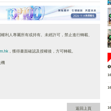
關權利人專屬所有或持有。未經許可，禁止進行轉載、
om.hk
，獲得書面確認及授權後，方可轉載。
先機
1
1
1
返回上頁