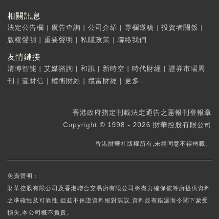
相關訊息
法定公告欄
|
廣告查詢
|
公司介紹
|
專欄邀稿
|
投資者關係
|
版權聲明
|
重要聲明
|
私隱政策
|
聯絡我們
友情鏈接
清博智能
|
艾媒諮詢
|
和訊
|
新時空
|
時代財經
|
證券市場周
刊
|
壹財信
|
權衡財經
|
攬富財經
|
更多...
香港政府指定刊載法定通告之憲報刊登報章
Copyright © 1998 - 2026 財華控股有限公司
香港財華社版權所有,未經同意不得轉載。
免責聲明：
財華控股有限公司及香港聯合交易所有限公司將盡力確保彼等所提供資料
之準確性及可靠性,但並不保證資料絕對無誤,資料如有錯漏而令閣下蒙受
損失,本公司概不負責。