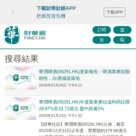
財華智庫網
FINTV
FINMETA
財華證券
媒體矩陣
下載財華財經APP
×
下載APP
智庫沙龍
聯絡我們
把握投資先機
訂閱
简
搜尋結果
華潤啤酒(00291.HK)更新報告：啤酒業務彰顯
韌性，白酒減值落地
2026年03月26日 下午4:12
華潤啤酒(00291.HK)年度股東應佔溢利同比降
28.87%至33.71億元 盤中跌逾5%
2026年03月23日 下午1:32
​【財華社訊】華潤啤酒(00291.HK)公佈，截至
2025年12月31日止年度，營業額約379.85億元