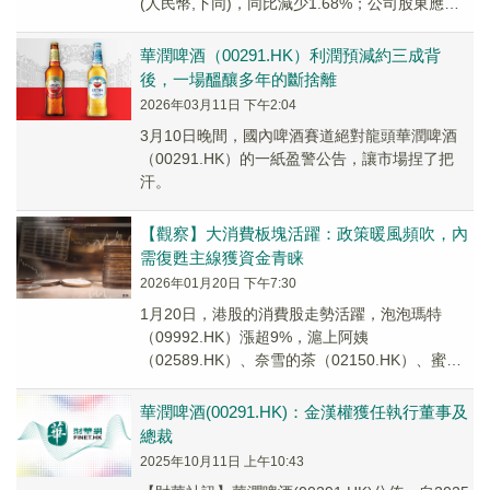
(人民幣,下同)，同比減少1.68%；公司股東應佔
溢利33.71億元，同...
華潤啤酒（00291.HK）利潤預減約三成背
後，一場醞釀多年的斷捨離
2026年03月11日 下午2:04
3月10日晚間，國內啤酒賽道絕對龍頭華潤啤酒
（00291.HK）的一紙盈警公告，讓市場捏了把
汗。
【觀察】大消費板塊活躍：政策暖風頻吹，內
需復甦主線獲資金青睐
2026年01月20日 下午7:30
1月20日，港股的消費股走勢活躍，泡泡瑪特
（09992.HK）漲超9%，滬上阿姨
（02589.HK）、奈雪的茶（02150.HK）、蜜雪
集團（02097.HK）、古茗（01364...
華潤啤酒(00291.HK)：金漢權獲任執行董事及
總裁
2025年10月11日 上午10:43