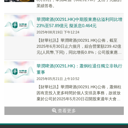
業績答卷。
華潤啤酒(00291.HK)中期股東應佔溢利同比增
23%至57.89億元 擬派息0.464元
2025年08月19日 下午12:24
【財華社訊】華潤啤酒(00291.HK)公佈，截至
2025年6月30日止六個月，綜合營業額239.42億
元(人民幣,下同)，同比增長0.8%；公司股東應佔
溢利57.89億元，同比...
華潤啤酒(00291.HK)：蕭炯柱退任獨立非執行
董事
2025年05月21日 上午10:52
【財華社訊】華潤啤酒(00291.HK)公佈，蕭炯柱
因有意投入更多時間於個人安排及事務，故彼放
棄於公司於2025年5月20日召開股東週年大會上
膺選連任，並根據公司組織章程細則退任...
查看更多