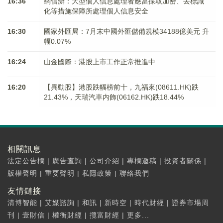
16:36
網信辦：大型個人信息處理者應當採取加密、去標識
化等措施保障所處理個人信息安全
16:30
國家外匯局：7月末中國外匯儲備規模34188億美元 升
幅0.07%
16:24
山金國際：港股上市工作正常推進中
16:20
【異動股】港股跌幅榜前十，九福來(08611.HK)跌
21.43%，天瑞汽車内飾(06162.HK)跌18.44%
相關訊息
法定公告欄
|
廣告查詢
|
公司介紹
|
專欄邀稿
|
投資者關係
|
版權聲明
|
重要聲明
|
私隱政策
|
聯絡我們
友情鏈接
清博智能
|
艾媒諮詢
|
和訊
|
新時空
|
時代財經
|
證券市場周
刊
|
壹財信
|
權衡財經
|
攬富財經
|
更多...