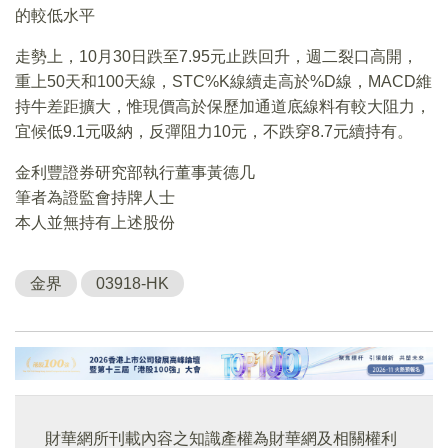
的較低水平
走勢上，10月30日跌至7.95元止跌回升，週二裂口高開，
重上50天和100天線，STC%K線續走高於%D線，MACD維
持牛差距擴大，惟現價高於保歷加通道底線料有較大阻力，
宜候低9.1元吸納，反彈阻力10元，不跌穿8.7元續持有。
金利豐證券研究部執行董事黃德几
筆者為證監會持牌人士
本人並無持有上述股份
金界
03918-HK
財華網所刊載內容之知識產權為財華網及相關權利