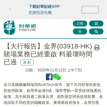
財華智庫網
FINTV
FINMETA
財華證券
媒體矩陣
下載財華財經APP
×
下載APP
智庫沙龍
聯絡我們
把握投資先機
訂閱
简
【大行報告】金界(03918-HK)
賭場業務已經重啟 料最壞時間
已過
原創
日期：
2020年11月12日 上午7:51
近日美國藥廠輝瑞與BioNTech宣布，旗下共同研發的新疫
苗效用顯著，效用率超過9成，隨即帶動一眾受疫情拖累的
板塊，其中賭股週二顯著反彈。面對新型肺炎疫情影響，各
地採取不同程度的隔離政策。柬埔寨政府指令，金界控股