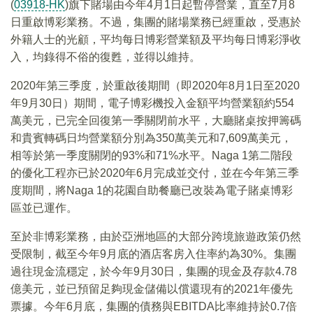
(
03918-HK
)旗下賭場由今年4月1日起暫停營業，直至7月8
日重啟博彩業務。不過，集團的賭場業務已經重啟，受惠於
外籍人士的光顧，平均每日博彩營業額及平均每日博彩淨收
入，均錄得不俗的復甦，並得以維持。
2020年第三季度，於重啟後期間（即2020年8月1日至2020
年9月30日）期間，電子博彩機投入金額平均營業額約554
萬美元，已完全回復第一季關閉前水平，大廳賭桌按押籌碼
和貴賓轉碼日均營業額分別為350萬美元和7,609萬美元，
相等於第一季度關閉的93%和71%水平。Naga 1第二階段
的優化工程亦已於2020年6月完成並交付，並在今年第三季
度期間，將Naga 1的花園自助餐廳已改裝為電子賭桌博彩
區並已運作。
至於非博彩業務，由於亞洲地區的大部分跨境旅遊政策仍然
受限制，截至今年9月底的酒店客房入住率約為30%。集團
過往現金流穩定，於今年9月30日，集團的現金及存款4.78
億美元，並已預留足夠現金儲備以償還現有的2021年優先
票據。今年6月底，集團的債務與EBITDA比率維持於0.7倍