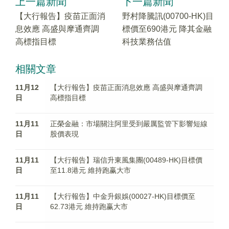
上一篇新聞
下一篇新聞
【大行報告】疫苗正面消
野村降騰訊(00700-HK)目
息效應 高盛與摩通齊調
標價至690港元 降其金融
高標指目標
科技業務估值
相關文章
11月12
【大行報告】疫苗正面消息效應 高盛與摩通齊調
日
高標指目標
11月11
正榮金融：市場關注阿里受到嚴厲監管下影響短線
日
股價表現
11月11
【大行報告】瑞信升東風集團(00489-HK)目標價
日
至11.8港元 維持跑赢大市
11月11
【大行報告】中金升銀娛(00027-HK)目標價至
日
62.73港元 維持跑赢大市