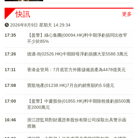
快訊
更多
2026年8月9日 星期天 14:29:34
17:35
【盈警】綠心集團(00094.HK)料中期淨虧損同比收窄
不少於85%
17:26
德適-B(02526.HK)中期歸母淨虧損擴大至5588.3萬元
17:11
香港金管局：7月底官方外匯儲備資產為4478億美元
17:08
寶龍地產(01238.HK)7月合約銷售額約5.5億元
17:00
【盈警】中慶股份(01855.HK)料中期除稅後虧損500萬
至2000萬元
16:46
浙江證監局對財通證券股份有限公司採取出具警示函
措施