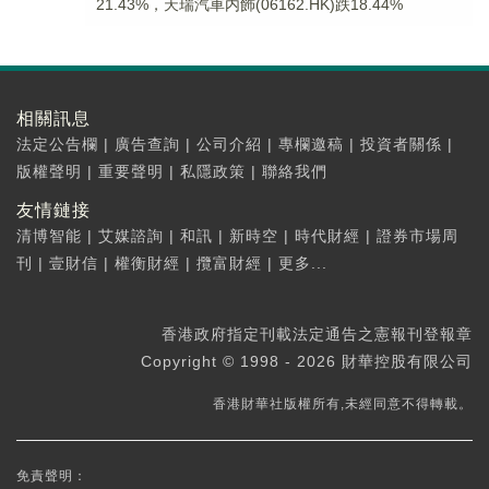
21.43%，天瑞汽車内飾(06162.HK)跌18.44%
相關訊息
法定公告欄
|
廣告查詢
|
公司介紹
|
專欄邀稿
|
投資者關係
|
版權聲明
|
重要聲明
|
私隱政策
|
聯絡我們
友情鏈接
清博智能
|
艾媒諮詢
|
和訊
|
新時空
|
時代財經
|
證券市場周
刊
|
壹財信
|
權衡財經
|
攬富財經
|
更多...
香港政府指定刊載法定通告之憲報刊登報章
Copyright © 1998 - 2026 財華控股有限公司
香港財華社版權所有,未經同意不得轉載。
免責聲明：