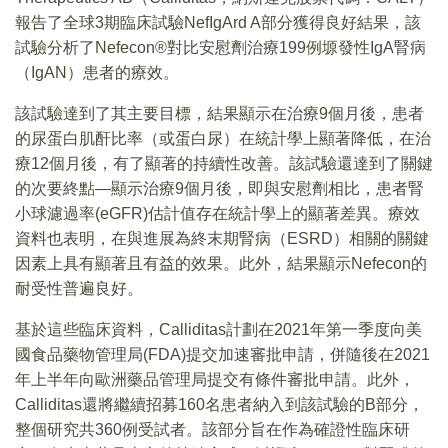
報告了全球3期臨床試驗NefIgArd A部分獲得良好結果，該
試驗分析了Nefecon®對比安慰劑治療199例塬發性IgA腎病
（IgAN）患者的療效。
該試驗達到了其主要目標，結果顯示在治療9個月後，患者
的尿蛋白肌酐比率（或蛋白尿）在統計學上顯著降低，在治
療12個月後，有了顯著的持續性改善。該試驗還達到了關鍵
的次要終點—顯示治療9個月後，即與安慰劑相比，患者腎
小球濾過率(eGFR)估計值存在統計學上的顯著差異。療效
資料也表明，在與進展為終末期腎病（ESRD）相關的關鍵
因素上具有顯著且有益的效果。此外，結果顯示Nefecon的
耐受性普遍良好。
基於這些臨床資料，Calliditas計劃在2021年第一季度向美
國食品藥物管理局(FDA)提交加速審批申請，併隨後在2021
年上半年向歐洲藥品管理局提交有條件審批申請。此外，
Calliditas還將繼續招募160名患者納入到該試驗的B部分，
整個研究共360例受試者。該部分旨在作為確證性臨床研