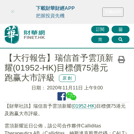
財華智庫網
FINTV
FINMETA
財華證券
媒體矩陣
下載財華財經APP
×
下載APP
智庫沙龍
聯絡我們
把握投資先機
訂閱
简
【大行報告】瑞信首予雲頂新
耀(01952-HK)目標價75港元
跑赢大市評級
原創
日期：
2020年11月11日 上午9:00
【財華社訊】瑞信首予雲頂新耀(
01952-HK
)目標價75港元
及跑赢大市評級。
雲頂新耀近日公佈，該公司合作夥伴Calliditas
Therapeutics AB（Calliditas，納斯達克股票代碼：CALT）