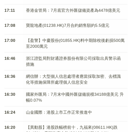
17:11
香港金管局：7月底官方外匯儲備資產為4478億美元
17:08
寶龍地產(01238.HK)7月合約銷售額約5.5億元
17:00
【盈警】中慶股份(01855.HK)料中期除稅後虧損500萬
至2000萬元
16:46
浙江證監局對財通證券股份有限公司採取出具警示函
措施
16:36
網信辦：大型個人信息處理者應當採取加密、去標識
化等措施保障所處理個人信息安全
16:30
國家外匯局：7月末中國外匯儲備規模34188億美元 升
幅0.07%
16:24
山金國際：港股上市工作正常推進中
16:20
【異動股】港股跌幅榜前十，九福來(08611.HK)跌