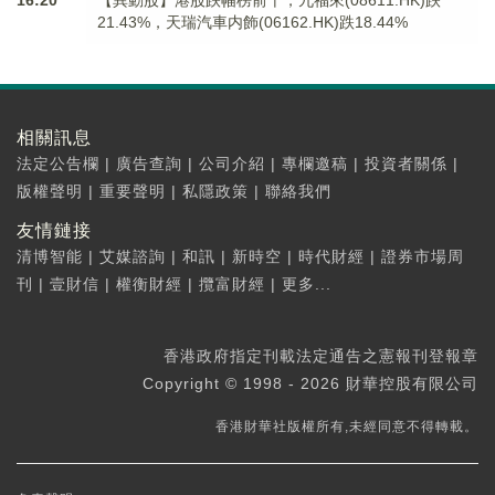
16:20
【異動股】港股跌幅榜前十，九福來(08611.HK)跌
21.43%，天瑞汽車内飾(06162.HK)跌18.44%
相關訊息
法定公告欄
|
廣告查詢
|
公司介紹
|
專欄邀稿
|
投資者關係
|
版權聲明
|
重要聲明
|
私隱政策
|
聯絡我們
友情鏈接
清博智能
|
艾媒諮詢
|
和訊
|
新時空
|
時代財經
|
證券市場周
刊
|
壹財信
|
權衡財經
|
攬富財經
|
更多...
香港政府指定刊載法定通告之憲報刊登報章
Copyright © 1998 - 2026 財華控股有限公司
香港財華社版權所有,未經同意不得轉載。