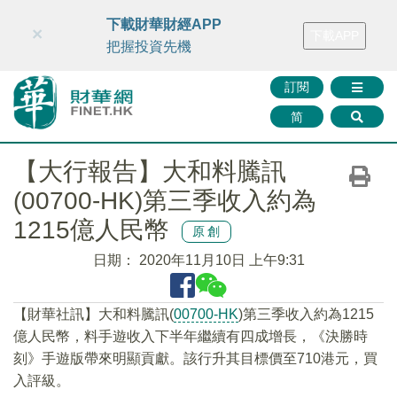
財華智庫網
FINTV
FINMETA
財華證券
媒體矩陣
下載財華財經APP
×
下載APP
智庫沙龍
聯絡我們
把握投資先機
訂閱
简
【大行報告】大和料騰訊
(00700-HK)第三季收入約為
1215億人民幣
原創
日期：
2020年11月10日 上午9:31
【財華社訊】大和料騰訊(
00700-HK
)第三季收入約為1215
億人民幣，料手遊收入下半年繼續有四成增長，《決勝時
刻》手遊版帶來明顯貢獻。該行升其目標價至710港元，買
入評級。