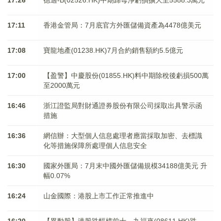
17:26
德適-B(02526.HK)中期歸母淨虧損擴大至5588.3萬元
17:11
香港金管局：7月底官方外匯儲備資產為4478億美元
17:08
寶龍地產(01238.HK)7月合約銷售額約5.5億元
17:00
【盈警】中慶股份(01855.HK)料中期除稅後虧損500萬
至2000萬元
16:46
浙江證監局對財通證券股份有限公司採取出具警示函
措施
16:36
網信辦：大型個人信息處理者應當採取加密、去標識
化等措施保障所處理個人信息安全
16:30
國家外匯局：7月末中國外匯儲備規模34188億美元 升
幅0.07%
16:24
山金國際：港股上市工作正常推進中