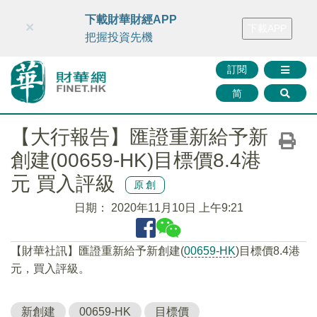
財華智庫網
FINTV
FINMETA
財華證券
媒體矩陣
下載財華財經APP
×
下載APP
智庫沙龍
聯絡我們
把握投資先機
訂閱
简
【大行報告】匯證重新給予新
創建(00659-HK)目標價8.4港
元 買入評級
原創
日期：
2020年11月10日 上午9:21
【財華社訊】匯證重新給予新創建(
00659-HK
)目標價8.4港
元，買入評級。
新創建
00659-HK
目標價