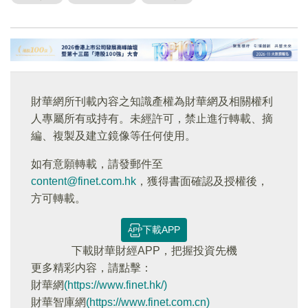
財華網所刊載內容之知識產權為財華網及相關權利
人專屬所有或持有。未經許可，禁止進行轉載、摘
編、複製及建立鏡像等任何使用。
如有意願轉載，請發郵件至
content@finet.com.hk
，獲得書面確認及授權後，
方可轉載。
下載APP
下載財華財經APP，把握投資先機
更多精彩内容，請點擊：
財華網
(https://www.finet.hk/)
財華智庫網
(https://www.finet.com.cn)