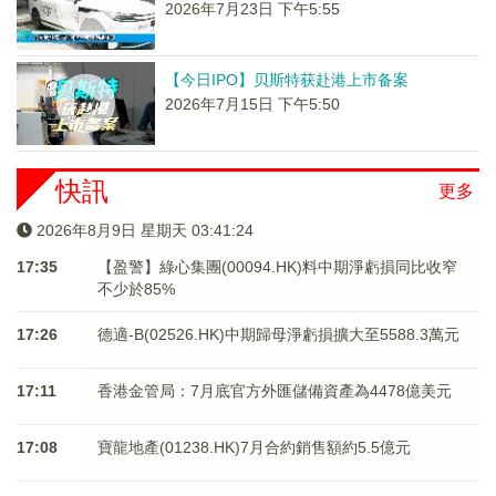
2026年7月23日 下午5:55
【今日IPO】贝斯特获赴港上市备案
2026年7月15日 下午5:50
快訊
更多
2026年8月9日 星期天 03:41:24
17:35
【盈警】綠心集團(00094.HK)料中期淨虧損同比收窄
不少於85%
17:26
德適-B(02526.HK)中期歸母淨虧損擴大至5588.3萬元
17:11
香港金管局：7月底官方外匯儲備資產為4478億美元
17:08
寶龍地產(01238.HK)7月合約銷售額約5.5億元