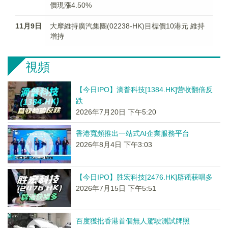
價現漲4.50%
11月9日
大摩維持廣汽集團(02238-HK)目標價10港元 維持
增持
視頻
【今日IPO】滴普科技[1384.HK]营收翻倍反
跌
2026年7月20日 下午5:20
香港寬頻推出一站式AI企業服務平台
2026年8月4日 下午3:03
【今日IPO】胜宏科技[2476.HK]辟谣获唱多
2026年7月15日 下午5:51
百度獲批香港首個無人駕駛測試牌照