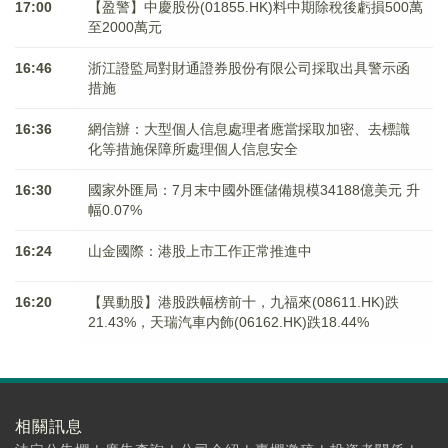
17:00
【盈警】中慶股份(01855.HK)料中期除稅後虧損500萬
至2000萬元
16:46
浙江證監局對財通證券股份有限公司採取出具警示函
措施
16:36
網信辦：大型個人信息處理者應當採取加密、去標識
化等措施保障所處理個人信息安全
16:30
國家外匯局：7月末中國外匯儲備規模34188億美元 升
幅0.07%
16:24
山金國際：港股上市工作正常推進中
16:20
【異動股】港股跌幅榜前十，九福來(08611.HK)跌
21.43%，天瑞汽車内飾(06162.HK)跌18.44%
相關訊息