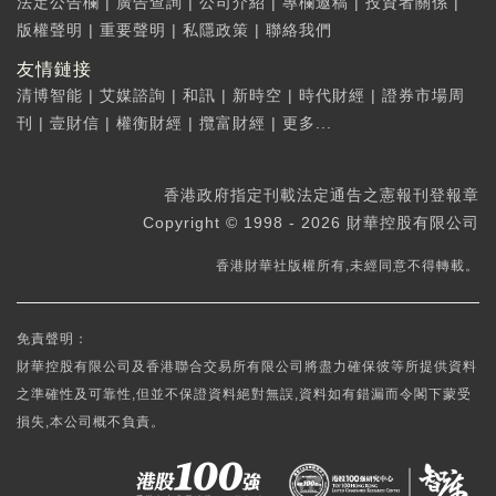
法定公告欄
|
廣告查詢
|
公司介紹
|
專欄邀稿
|
投資者關係
|
版權聲明
|
重要聲明
|
私隱政策
|
聯絡我們
友情鏈接
清博智能
|
艾媒諮詢
|
和訊
|
新時空
|
時代財經
|
證券市場周
刊
|
壹財信
|
權衡財經
|
攬富財經
|
更多...
香港政府指定刊載法定通告之憲報刊登報章
Copyright © 1998 - 2026 財華控股有限公司
香港財華社版權所有,未經同意不得轉載。
免責聲明：
財華控股有限公司及香港聯合交易所有限公司將盡力確保彼等所提供資料
之準確性及可靠性,但並不保證資料絕對無誤,資料如有錯漏而令閣下蒙受
損失,本公司概不負責。