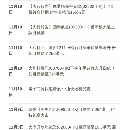
11月10
【大行報告】摩通指舜宇光學(02382-HK)上月出
日
貨符合預期 維持目標價155港元
11月10
【大行報告】國泰航空(00293-HK)獲摩根大通上
日
調目標價
11月10
大和料比亞迪(01211-HK)新能源車銷量顯著升 升
日
其目標價至250港元
11月10
大和料騰訊(00700-HK)下半年手遊收入升四成 升
日
其目標價至710港元
11月10
電子商貿快速發展 中通快遞料受惠
日
11月9日
瑞信升阿里巴巴(09988-HK)目標價至364港元 維
持跑赢大市
11月9日
大摩升玖龍紙業(02689-HK)目標價至10.3港元 股