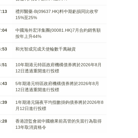
7:13
禮邦醫藥-B(09637.HK)料中期虧損同比收窄
15%至25%
7:04
中國海外宏洋集團(00081.HK)7月合約銷售額
按年上升44%
6:53
和光智成完成天使輪數千萬融資
6:51
10年期港元特區政府機構債券將於2026年8月
12日透過重開進行投標
6:43
5年期港元特區政府機構債券將於2026年8月
12日透過重開進行投標
6:39
1年期港元隔夜平均指數掛鉤債券將於2026年8
月12日進行投標
6:28
香港證監會就中國糖果前高管的失當行為取得
13年取消資格令