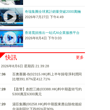
奇瑞集團全球累計銷量突破2000萬輛
2026年7月27日 下午4:49
香港寬頻推出一站式AI企業服務平台
2026年8月4日 下午3:03
快訊
更多
2026年8月6日 星期四 21:39:29
7:36
百奧賽圖-B(02315.HK)料上半年歸母淨利潤同
比增391.87%至412.71%
7:28
【盈警】創想三維(03388.HK)料中期盈转亏約
5300萬至6300萬元
7:20
湯臣集團(00258.HK)料中期股東應佔除稅後綜
合溢利同比下跌85%至90%