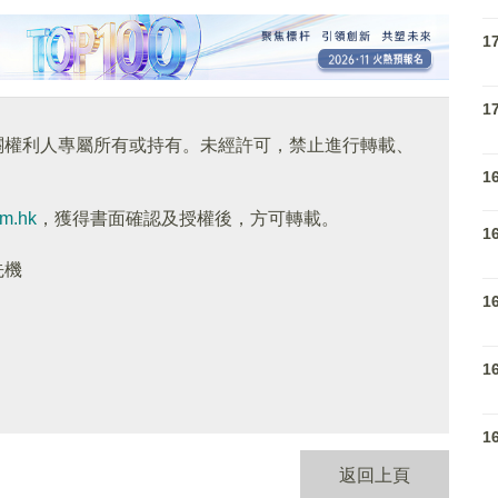
1
1
關權利人專屬所有或持有。未經許可，禁止進行轉載、
1
om.hk
，獲得書面確認及授權後，方可轉載。
1
先機
1
1
1
返回上頁