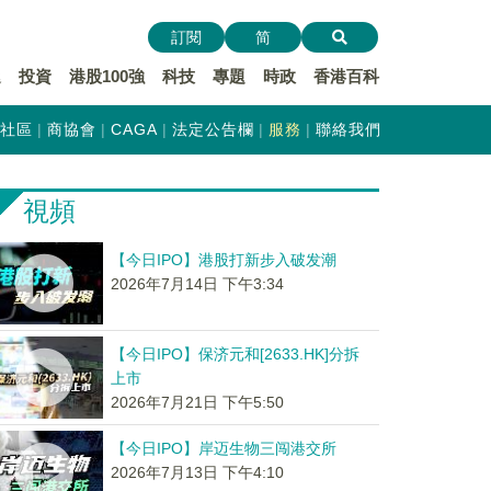
訂閱
简
遞
投資
港股100強
科技
專題
時政
香港百科
社區
商協會
CAGA
法定公告欄
服務
聯絡我們
視頻
【今日IPO】港股打新步入破发潮
2026年7月14日 下午3:34
【今日IPO】保济元和[2633.HK]分拆
上市
2026年7月21日 下午5:50
【今日IPO】岸迈生物三闯港交所
2026年7月13日 下午4:10