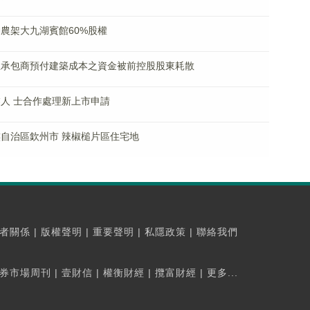
購神農架大九湖賓館60%股權
作向主承包商預付建築成本之資金被前控股股東耗散
專業人 士合作處理新上市申請
藏族自治區欽州市 辣椒槌片區住宅地
者關係
|
版權聲明
|
重要聲明
|
私隱政策
|
聯絡我們
券市場周刊
|
壹財信
|
權衡財經
|
攬富財經
|
更多...