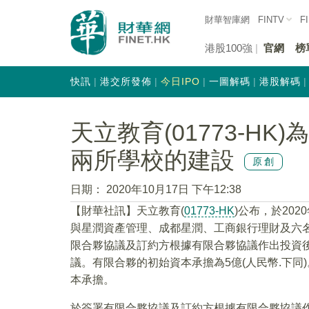
財華智庫網
FINTV
F
港股100強
官網
榜
快訊
港交所發佈
今日IPO
一圖解碼
港股解碼
天立教育(01773-H
兩所學校的建設
原創
日期：
2020年10月17日 下午12:38
【財華社訊】天立教育(
01773-HK
)公布，於20
與星潤資產管理、成都星潤、工商銀行理財及六
限合夥協議及訂約方根據有限合夥協議作出投資後
議。有限合夥的初始資本承擔為5億(人民幣.下同)
本承擔。
於簽署有限合夥協議及訂約方根據有限合夥協議