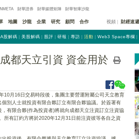
INMETA
財華證券
財華
媒體矩陣
財華
智庫沙龍
單
地圖
沙龍
企業
研究
顧問
合作
視頻
財經速
A股解碼
美股解碼
股評
研報
專訪
活動
Web3 Space專欄
K)為成都天立引資 資金用於
20年10月16日交易時段後，集團主要營運附屬公司天立教育
名個別人士就投資有限合夥訂立有限合夥協議。於簽署有
，有限合夥(作為投資者)將就向成都天立注資訂立注資協
。所有訂約方將於2020年12月31日前注資彼等各自之資
作出投資後，有限合夥將與天立教育訂立注資協議，據