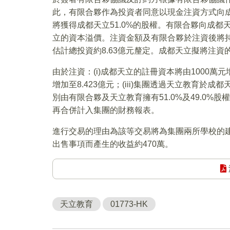
此，有限合夥作為投資者同意以現金注資方式向成
將獲得成都天立51.0%的股權。有限合夥向成
立的資本溢價。注資金額及有限合夥於注資後將
估計總投資約8.63億元釐定。成都天立擬將注
由於注資：(i)成都天立的註冊資本將由1000萬元增
增加至8.423億元；(iii)集團透過天立教育於成都
別由有限合夥及天立教育擁有51.0%及49.0
再合併計入集團的財務報表。
進行交易的理由為該等交易將為集團兩所學校的
出售事項而產生的收益約470萬。
天立教育
01773-HK