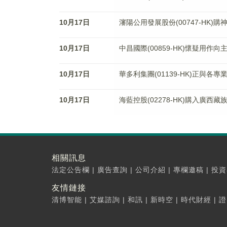
10月17日
瀋陽公用發展股份(00747-HK)
10月17日
中昌國際(00859-HK)懷疑用
10月17日
華多利集團(01139-HK)正與各
10月17日
海藍控股(02278-HK)購入廣西
相關訊息
法定公告欄
|
廣告查詢
|
公司介紹
|
專欄邀稿
|
投資
友情鏈接
清博智能
|
艾媒諮詢
|
和訊
|
新時空
|
時代財經
|
證