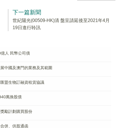
下一篇新聞
世紀陽光(00509-HK)清 盤呈請延後至2021年4月
19日進行聆訊
30億人 民幣公司債
考慮擴展中國及澳門的業務及其範圍
與山東匯盟生物訂融資租賃協議
配售940萬換股債
股份獎勵計劃購買股份
股份合併、供股通函