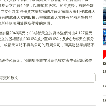
都天立注資4.4億，以增加其股本。於注資後，有限合夥
都天立支付超出註冊資本增加額的注資金額應入賬列作成都天
持有的成都天立的股權乃根據成都天立擁有的兩所學校的
資的所得款項用於兩所學校的建設。
加至2040萬元；(ii)成都天立的資本溢價將由4.127億元
天立的股權將由100.0%減少至49.0%；及(iv)成都天立將分
%股權。成都天立將不再為公司的附屬公司，而其財務業績將不
建設帶來資金。預期集團將在其綜合收益表中確認因視作
1
港交所原文
1
1