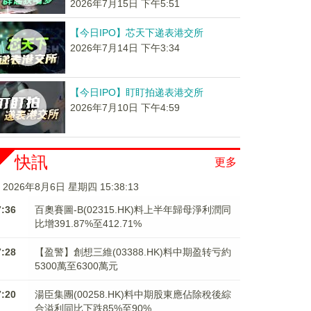
2026年7月15日 下午5:51
【今日IPO】芯天下递表港交所
2026年7月14日 下午3:34
【今日IPO】盯盯拍递表港交所
2026年7月10日 下午4:59
快訊
更多
2026年8月6日 星期四 15:38:13
7:36
百奧賽圖-B(02315.HK)料上半年歸母淨利潤同
比增391.87%至412.71%
7:28
【盈警】創想三維(03388.HK)料中期盈转亏約
5300萬至6300萬元
7:20
湯臣集團(00258.HK)料中期股東應佔除稅後綜
合溢利同比下跌85%至90%