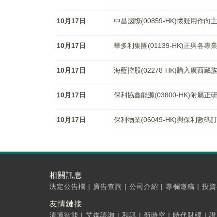
10月17日
中昌國際(00859-HK)懷疑用
10月17日
華多利集團(01139-HK)正與各
10月17日
海藍控股(02278-HK)購入廣西
10月17日
保利協鑫能源(03800-HK)附
10月17日
保利物業(06049-HK)與保利數
相關訊息
法定公告欄
|
廣告查詢
|
公司介紹
|
專欄邀稿
|
投資
友情鏈接
清博智能
|
艾媒諮詢
|
和訊
|
新時空
|
時代財經
|
證