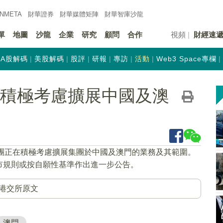
INMETA
財華證券
財華
媒體矩陣
財華
智庫沙龍
單
地圖
沙龍
企業
研究
顧問
合作
視頻
財經速
A股解碼
美股解碼
股評
研報
專訪
活動
Web3 Space專欄
K)正積極考慮擴展中國及澳
集團正在積極考慮擴展集團於中國及澳門的業務及其範圍。
市規則或按自願性基準作出進一步公告。
港交所原文
澳門