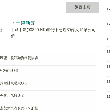
返回上頁
1
下一篇新聞
1
融
中國中鐵(00390-HK)發行不超過30億人 民幣公司
債
1
1
與山東匯盟生物訂融資租賃協議
1
配售940萬換股債
1
股份獎勵計劃購買股份
股份合併、供股通函
1
購神農架大九湖賓館60%股權