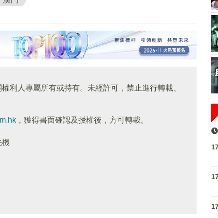
關權利人專屬所有或持有。未經許可，禁止進行轉載、
om.hk
，獲得書面確認及授權後，方可轉載。
先機
1
1
1