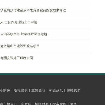
作向主承包商預付建築成本之資金被前控股股東耗散
專業人 士合作處理新上市申請
藏族自治區欽州市 辣椒槌片區住宅地
屬正研究於樂山市建設顆粒硅項目
碼訂有關安裝施工服務合同
者關係
|
版權聲明
|
重要聲明
|
私隱政策
|
聯絡我們
券市場周刊
|
壹財信
|
權衡財經
|
攬富財經
|
更多...