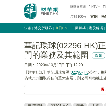
財華智庫網
FINTV
F
港股100強
官網
榜
快訊
港交所發佈
今日IPO
一圖解碼
港股解碼
華記環球(02296-H
門的業務及其範圍
原創
日期：
2020年10月17日 下午12:20
【財華社訊】華記環球集團(
02296-HK
)公布，
倘就此方面取得任何重大進展，則公司可根據上
華記環球
02296-HK
積極
中國