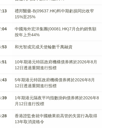
7:13
禮邦醫藥-B(09637.HK)料中期虧損同比收窄
15%至25%
7:04
中國海外宏洋集團(00081.HK)7月合約銷售額
按年上升44%
6:53
和光智成完成天使輪數千萬融資
6:51
10年期港元特區政府機構債券將於2026年8月
12日透過重開進行投標
6:43
5年期港元特區政府機構債券將於2026年8月
12日透過重開進行投標
6:39
1年期港元隔夜平均指數掛鉤債券將於2026年8
月12日進行投標
6:28
香港證監會就中國糖果前高管的失當行為取得
13年取消資格令