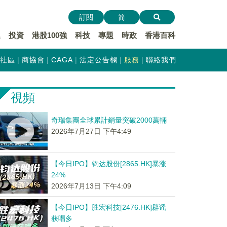
訂閱
简
遞
投資
港股100強
科技
專題
時政
香港百科
社區
商協會
CAGA
法定公告欄
服務
聯絡我們
視頻
奇瑞集團全球累計銷量突破2000萬輛
2026年7月27日 下午4:49
【今日IPO】钧达股份[2865.HK]暴涨
24%
2026年7月13日 下午4:09
【今日IPO】胜宏科技[2476.HK]辟谣
获唱多