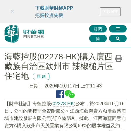
財華智庫網
FINTV
FINMETA
財華證券
媒體矩陣
下載財華財經APP
×
下載APP
智庫沙龍
聯絡我們
把握投資先機
訂閱
简
海藍控股(02278-HK)購入廣西
藏族自治區欽州市 辣椒槌片區
住宅地
原創
日期：
2020年10月17日 上午11:43
【財華社訊】海藍控股(
02278-HK
)公布，於2020年10月16
日，公司的間接非全資附屬公司江西海藍與賣方A(廣西濱海
城市建設發展有限公司)訂立協議A，據此，江西海藍同意向
賣方A購入欽州市天茂置業有限公司69%的股本權益及約