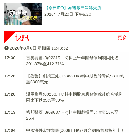
【今日IPO】亦诺微三闯港交所
2026年7月20日 下午5:20
快訊
更多
2026年8月6日 星期四 15:43:32
17:36
百奧賽圖-B(02315.HK)料上半年歸母淨利潤同比增
391.87%至412.71%
17:28
【盈警】創想三維(03388.HK)料中期盈转亏約5300萬
至6300萬元
17:20
湯臣集團(00258.HK)料中期股東應佔除稅後綜合溢利
同比下跌85%至90%
17:13
禮邦醫藥-B(09637.HK)料中期虧損同比收窄15%至
25%
17:04
中國海外宏洋集團(00081.HK)7月合約銷售額按年上升