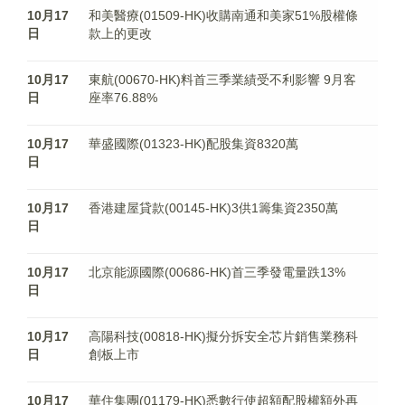
10月17
和美醫療(01509-HK)收購南通和美家51%股權條
日
款上的更改
10月17
東航(00670-HK)料首三季業績受不利影響 9月客
日
座率76.88%
10月17
華盛國際(01323-HK)配股集資8320萬
日
10月17
香港建屋貸款(00145-HK)3供1籌集資2350萬
日
10月17
北京能源國際(00686-HK)首三季發電量跌13%
日
10月17
高陽科技(00818-HK)擬分拆安全芯片銷售業務科
日
創板上市
10月17
華住集團(01179-HK)悉數行使超額配股權額外再