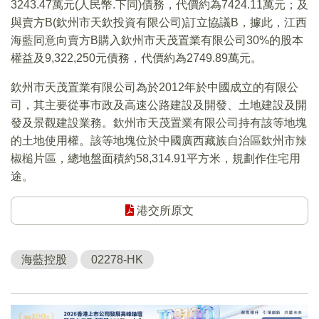
3243.47萬元(人民幣.下同)債務，代價約為7424.11萬元；及
與賣方B(欽州市天欽投資有限公司)訂立協議B，據此，江西
海藍同意向賣方B購入欽州市天茂置業有限公司30%的股本
權益及9,322,250元債務，代價約為2749.89萬元。
欽州市天茂置業有限公司為於2012年於中國成立的有限公
司，其主要從事市政及高速公路建設及開發、土地建設及開
發及景觀建設業務。欽州市天茂置業有限公司持有該等地塊
的土地使用權。該等地塊位於中國廣西藏族自治區欽州市辣
椒槌片區，總地盤面積約58,314.91平方米，規劃作住宅用
途。
港交所原文
海藍控股
02278-HK