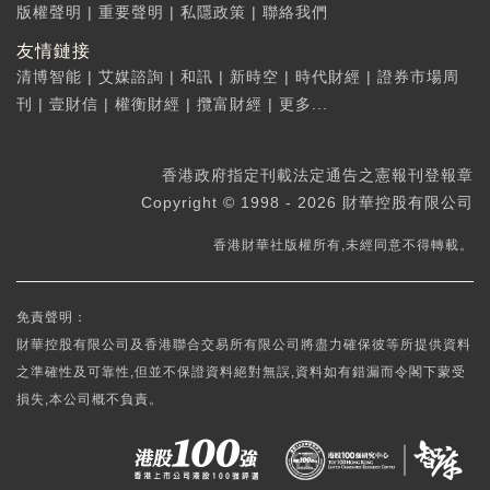
版權聲明
|
重要聲明
|
私隱政策
|
聯絡我們
友情鏈接
清博智能
|
艾媒諮詢
|
和訊
|
新時空
|
時代財經
|
證券市場周
刊
|
壹財信
|
權衡財經
|
攬富財經
|
更多...
香港政府指定刊載法定通告之憲報刊登報章
Copyright © 1998 - 2026 財華控股有限公司
香港財華社版權所有,未經同意不得轉載。
免責聲明：
財華控股有限公司及香港聯合交易所有限公司將盡力確保彼等所提供資料
之準確性及可靠性,但並不保證資料絕對無誤,資料如有錯漏而令閣下蒙受
損失,本公司概不負責。