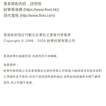
更多精彩內容，請登陸
財華香港網 (
https://www.finet.hk/
)
現代電視 (
http://www.fintv.com
)
香港政府指定刊載法定通告之憲報刊登報章
Copyright © 1998 - 2026 財華控股有限公司
香港財華社版權所有,未經同意不得轉載。
免責聲明：
財華控股有限公司及香港聯合交易所有限公司將盡力確保彼等所提供資料
之準確性及可靠性,但並不保證資料絕對無誤,資料如有錯漏而令閣下蒙受
損失,本公司概不負責。