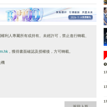
關權利人專屬所有或持有。未經許可，禁止進行轉載、
om.hk
，獲得書面確認及授權後，方可轉載。
先機
1
1
1
返回上頁