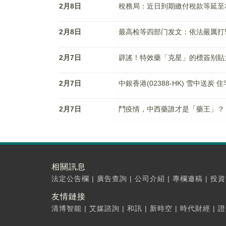
2月8日
稅務局：近日到期繳付稅款等延至
2月8日
最高检等四部门发文：依法嚴厲打
2月7日
辟謠！特效藥「克星」的標簽别貼
2月7日
中銀香港(02388-HK) 雪中送炭
2月7日
鬥疫情，中西藥誰才是「藥王」？
相關訊息
法定公告欄
|
廣告查詢
|
公司介紹
|
專欄邀稿
|
投資
友情鏈接
清博智能
|
艾媒諮詢
|
和訊
|
新時空
|
時代財經
|
證