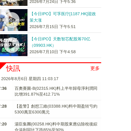
2026年7月24日 下午5:36
【今日IPO】可孚医疗[1187.HK]迎政
策大涨
2026年7月15日 下午5:51
【今日IPO】天数智芯配股筹70亿
（09903.HK）
2026年7月10日 下午4:58
快訊
更多
2026年8月6日 星期四 11:03:17
7:36
百奧賽圖-B(02315.HK)料上半年歸母淨利潤同
比增391.87%至412.71%
7:28
【盈警】創想三維(03388.HK)料中期盈转亏約
5300萬至6300萬元
7:20
湯臣集團(00258.HK)料中期股東應佔除稅後綜
合溢利同比下跌85%至90%