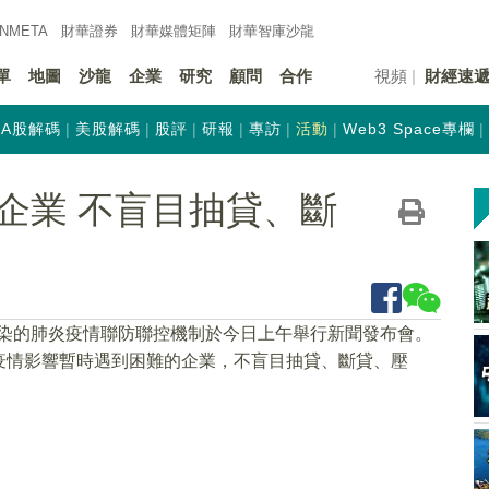
INMETA
財華證券
財華
媒體矩陣
財華
智庫沙龍
單
地圖
沙龍
企業
研究
顧問
合作
視頻
財經速
A股解碼
美股解碼
股評
研報
專訪
活動
Web3 Space專欄
企業 不盲目抽貸、斷
感染的肺炎疫情聯防聯控機制於今日上午舉行新聞發布會。
疫情影響暫時遇到困難的企業，不盲目抽貸、斷貸、壓