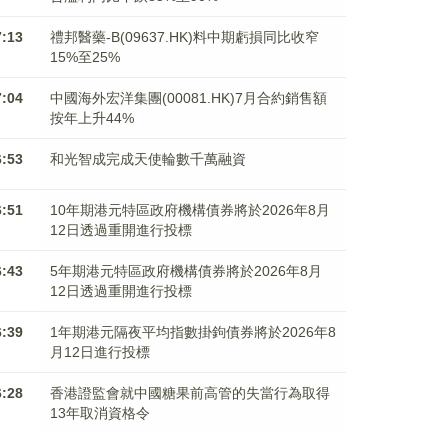
7:13
禮邦醫藥-B(09637.HK)料中期虧損同比收窄
15%至25%
7:04
中國海外宏洋集團(00081.HK)7月合約銷售額
按年上升44%
6:53
和光智成完成天使輪數千萬融資
6:51
10年期港元特區政府機構債券將於2026年8月
12日透過重開進行投標
6:43
5年期港元特區政府機構債券將於2026年8月
12日透過重開進行投標
6:39
1年期港元隔夜平均指數掛鉤債券將於2026年8
月12日進行投標
6:28
香港證監會就中國糖果前高管的失當行為取得
13年取消資格令