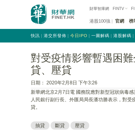
財華智庫網
FINTV
F
港股100強
官網
榜
快訊
港交所發佈
今日IPO
一圖解碼
港股解碼
對受疫情影響暫遇困難
貸、壓貸
日期：
2020年2月8日 下午3:26
新華網北京2月7日電 國務院應對新型冠狀病毒
人民銀行副行長、外匯局局長潘功勝表示，對受
貸。
抽貸
斷貸
壓貸