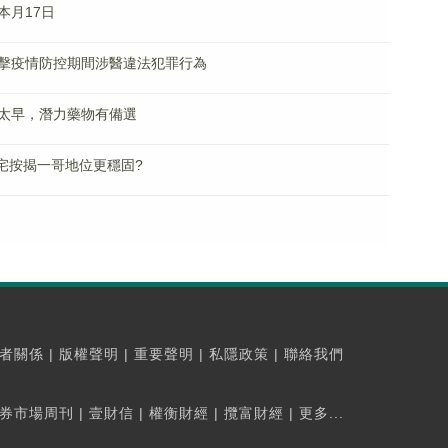
本月17日
擊疫情防控期間涉醫違法犯罪行為
太早，潛力藥物有備選
 住宅按揭一哥地位更穩固?
者關係
|
版權聲明
|
重要聲明
|
私隱政策
|
聯絡我們
券市場周刊
|
壹財信
|
權衡財經
|
攬富財經
|
更多...