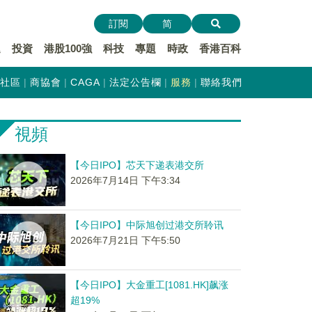
訂閱
简
遞
投資
港股100強
科技
專題
時政
香港百科
社區
商協會
CAGA
法定公告欄
服務
聯絡我們
視頻
【今日IPO】芯天下递表港交所
2026年7月14日 下午3:34
【今日IPO】中际旭创过港交所聆讯
2026年7月21日 下午5:50
【今日IPO】大金重工[1081.HK]飙涨
超19%