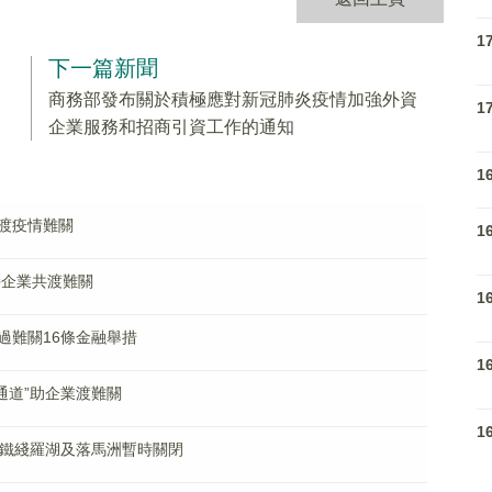
1
下一篇新聞
商務部發布關於積極應對新冠肺炎疫情加強外資
1
企業服務和招商引資工作的通知
1
渡疫情難關
1
持企業共渡難關
1
過難關16條金融舉措
1
通道”助企業渡難關
1
鐵東鐵綫羅湖及落馬洲暫時關閉