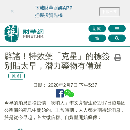
財華智庫網
FINTV
FINMETA
財華證券
媒體矩陣
下載財華財經APP
×
下載APP
智庫沙龍
聯絡我們
把握投資先機
訂閱
简
辟謠！特效藥「克星」的標簽
别貼太早，潛力藥物有備選
原創
日期：
2020年2月7日 下午5:37
今早的消息是從疫情「吹哨人」李文亮醫生於2月7日淩晨因
公殉職的死訊中開始的。非常時期，人人都太期待好消息，
於是從今早起，各大微信群、自媒體開始瘋傳：