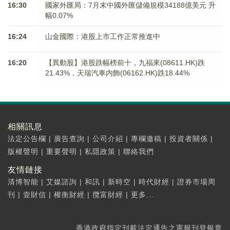
16:30
國家外匯局：7月末中國外匯儲備規模34188億美元 升
幅0.07%
16:24
山金國際：港股上市工作正常推進中
16:20
【異動股】港股跌幅榜前十，九福來(08611.HK)跌
21.43%，天瑞汽車内飾(06162.HK)跌18.44%
相關訊息
法定公告欄
|
廣告查詢
|
公司介紹
|
專欄邀稿
|
投資者關係
|
版權聲明
|
重要聲明
|
私隱政策
|
聯絡我們
友情鏈接
清博智能
|
艾媒諮詢
|
和訊
|
新時空
|
時代財經
|
證券市場周
刊
|
壹財信
|
權衡財經
|
攬富財經
|
更多...
香港政府指定刊載法定通告之憲報刊登報章