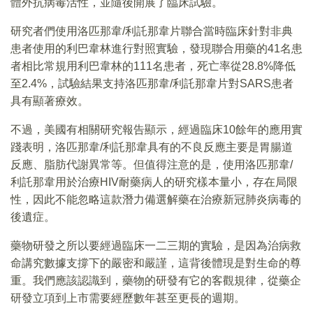
體外抗病毒活性，並隨後開展了臨床試驗。
研究者們使用洛匹那韋/利託那韋片聯合當時臨床針對非典
患者使用的利巴韋林進行對照實驗，發現聯合用藥的41名患
者相比常規用利巴韋林的111名患者，死亡率從28.8%降低
至2.4%，試驗結果支持洛匹那韋/利託那韋片對SARS患者
具有顯著療效。
不過，美國有相關研究報告顯示，經過臨床10餘年的應用實
踐表明，洛匹那韋/利託那韋具有的不良反應主要是胃腸道
反應、脂肪代謝異常等。但值得注意的是，使用洛匹那韋/
利託那韋用於治療HIV耐藥病人的研究樣本量小，存在局限
性，因此不能忽略這款潛力備選解藥在治療新冠肺炎病毒的
後遺症。
藥物研發之所以要經過臨床一二三期的實驗，是因為治病救
命講究數據支撐下的嚴密和嚴謹，這背後體現是對生命的尊
重。我們應該認識到，藥物的研發有它的客觀規律，從藥企
研發立項到上市需要經歷數年甚至更長的週期。