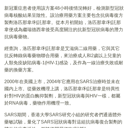
新冠重症患者使用該方案48小時後情況轉好，檢測新型冠狀
病毒核酸結果呈陰性。該治療用藥方案主要包含抗病毒復方
製劑洛匹那韋/利託那韋。從本月初開始，洛匹那韋/利託那
韋便成為繼瑞德西韋後受高度關注的抗新型冠狀病毒的潛力
抗病毒藥物。
經查詢，洛匹那韋/利託那韋是艾滋病二線用藥，它與其它
抗反轉錄病毒藥物聯合用藥，來治療成人和2歲以上兒童的
人類免疫缺陷病毒-1(HIV-1)感染，及作為一線治療失敗或耐
藥的換藥方案。
2000年在美國上市，2004年它應用在SARS治療時並未在
國内上市。從藥效機理上講，洛匹那韋/利託那韋是特異性
針對HIV的蛋白酶抑製劑，新型冠狀病毒與HIV一樣，都屬
於RNA病毒，藥物作用機理一致。
SARS期間，香港大學SARS研究小組的研究者們通過體外
藥敏試驗，量化了SARS冠狀病毒對這組抗病毒復合製劑的