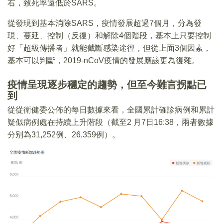
右，致死率遠低於SARS。
從發現到基本消除SARS，疫情發展超過7個月，分為發
現、蔓延、控制（反復）和解除4個階段，基本上只要控制
好「超級傳播者」就能截斷感染途徑，但從上面3個因素，
基本可以判斷，2019-nCoV疫情的發展應該更為復雜。
疫情呈現逐步穩定的趨勢，但至今難言拐點已
到
從從衛健委公佈的每日數據來看，全國累計確診病例和累計
疑似病例處在持續上升階段（截至2 月7日16:38，兩者數據
分别為31,252例、26,359例）。