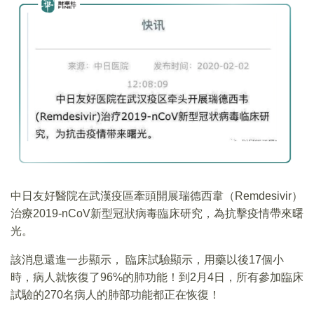
中日友好醫院在武漢疫區牽頭開展瑞德西韋（Remdesivir）
治療2019-nCoV新型冠狀病毒臨床研究，為抗擊疫情帶來曙
光。
該消息還進一步顯示， 臨床試驗顯示，用藥以後17個小
時，病人就恢復了96%的肺功能！到2月4日，所有參加臨床
試驗的270名病人的肺部功能都正在恢復！