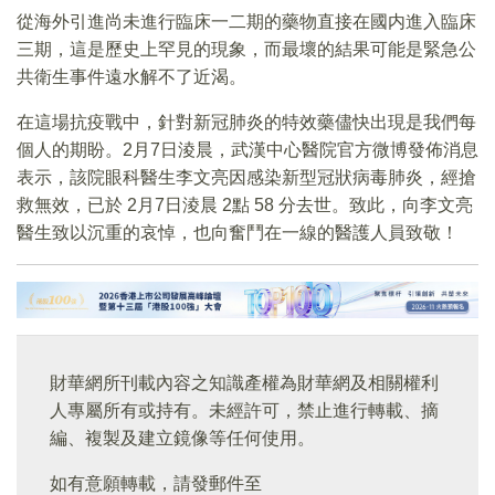
從海外引進尚未進行臨床一二期的藥物直接在國内進入臨床
三期，這是歷史上罕見的現象，而最壞的結果可能是緊急公
共衛生事件遠水解不了近渴。
在這場抗疫戰中，針對新冠肺炎的特效藥儘快出現是我們每
個人的期盼。2月7日淩晨，武漢中心醫院官方微博發佈消息
表示，該院眼科醫生李文亮因感染新型冠狀病毒肺炎，經搶
救無效，已於 2月7日淩晨 2點 58 分去世。致此，向李文亮
醫生致以沉重的哀悼，也向奮鬥在一線的醫護人員致敬！
財華網所刊載內容之知識產權為財華網及相關權利
人專屬所有或持有。未經許可，禁止進行轉載、摘
編、複製及建立鏡像等任何使用。
如有意願轉載，請發郵件至