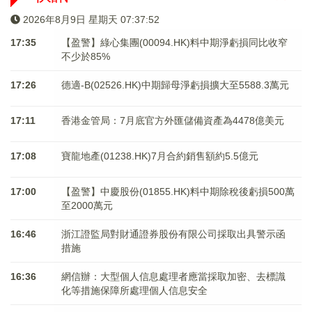
2026年8月9日 星期天 07:37:53
17:35
【盈警】綠心集團(00094.HK)料中期淨虧損同比收窄
不少於85%
17:26
德適-B(02526.HK)中期歸母淨虧損擴大至5588.3萬元
17:11
香港金管局：7月底官方外匯儲備資產為4478億美元
17:08
寶龍地產(01238.HK)7月合約銷售額約5.5億元
17:00
【盈警】中慶股份(01855.HK)料中期除稅後虧損500萬
至2000萬元
16:46
浙江證監局對財通證券股份有限公司採取出具警示函
措施
16:36
網信辦：大型個人信息處理者應當採取加密、去標識
化等措施保障所處理個人信息安全