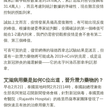
國累計醫學觀察數量達到18.6萬人，累計追蹤到密切接觸者
31.4萬人），而且考慮到統計數據的準確性，現在難言疫情
控制的拐點到來。
誠如上文而言，疫情發展具備高度復雜性，有可能出現反復
的峰值。根據衛健委專家組判斷，全國確診的第一個峰值可
能在1-2週内到來，我們仍需密切觀察疫情是會不會有第二
個、第三個峰值。
可喜可賀的是，儘管網傳的瑞德西韋志試驗結果是謠言，但
還有一款潛力藥物將可能成為 2019-nCoV的克星，或是這
次新冠肺炎的備選解藥——它的名字叫洛匹那韋/利託那
韋。
艾滋病用藥是如何C位出道，晉升潛力藥物的？
早在2月2日，泰國當地時間2月2日14時，泰國副總理兼衛
生部長阿努廷召開新聞發佈會稱，針對新冠病毒，泰國賈維
奇醫院（Rajavithi Hospital）的格里昂薩專家團隊發現了一
個快速且有效的治療用藥方案。