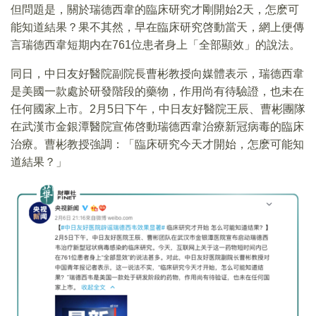
但問題是，關於瑞德西韋的臨床研究才剛開始2天，怎麽可
能知道結果？果不其然，早在臨床研究啓動當天，網上便傳
言瑞德西韋短期内在761位患者身上「全部顯效」的說法。
同日，中日友好醫院副院長曹彬教授向媒體表示，瑞德西韋
是美國一款處於研發階段的藥物，作用尚有待驗證，也未在
任何國家上市。2月5日下午，中日友好醫院王辰、曹彬團隊
在武漢市金銀潭醫院宣佈啓動瑞德西韋治療新冠病毒的臨床
治療。曹彬教授強調：「臨床研究今天才開始，怎麽可能知
道結果？」