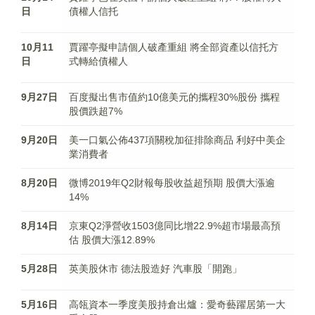
日
債權人信托
10月11
賈躍亭擬申請個人破產重組 將全部資產以信托方
日
式轉給債權人
9月27日
百度擬出售市值約10億美元的攜程30%股份 攜程
股價跌超7%
9月20日
美一口氣公佈437項關稅加征排除商品 利好中美企
業消費者
8月20日
微博2019年Q2財報每股收益超預期 股價大漲逾
14%
8月14日
京東Q2淨營收1503億同比增22.9%超市場最高預
估 股價大漲12.89%
5月28日
英美股休市 德法股造好 汽車股「開跑」
5月16日
高瓴資本一季度美股持倉出爐：愛奇藝躍居第一大