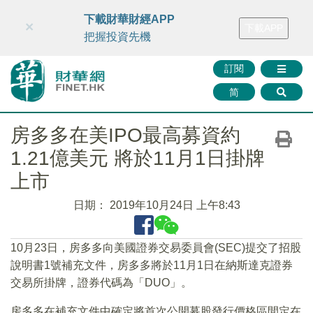
財華智庫網
FINTV
FINMETA
財華證券
媒體矩陣
下載財華財經APP
×
下載APP
智庫沙龍
聯絡我們
把握投資先機
訂閱
简
房多多在美IPO最高募資約
1.21億美元 將於11月1日掛牌
上市
日期：
2019年10月24日 上午8:43
10月23日，房多多向美國證券交易委員會(SEC)提交了招股
說明書1號補充文件，房多多將於11月1日在納斯達克證券
交易所掛牌，證券代碼為「DUO」。
房多多在補充文件中確定將首次公開募股發行價格區間定在