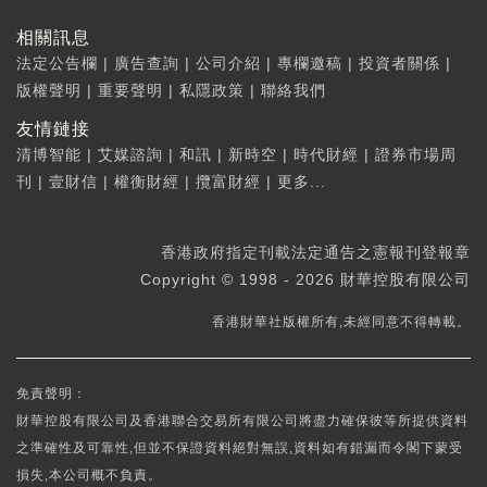
相關訊息
法定公告欄
|
廣告查詢
|
公司介紹
|
專欄邀稿
|
投資者關係
|
版權聲明
|
重要聲明
|
私隱政策
|
聯絡我們
友情鏈接
清博智能
|
艾媒諮詢
|
和訊
|
新時空
|
時代財經
|
證券市場周
刊
|
壹財信
|
權衡財經
|
攬富財經
|
更多...
香港政府指定刊載法定通告之憲報刊登報章
Copyright © 1998 - 2026 財華控股有限公司
香港財華社版權所有,未經同意不得轉載。
免責聲明：
財華控股有限公司及香港聯合交易所有限公司將盡力確保彼等所提供資料
之準確性及可靠性,但並不保證資料絕對無誤,資料如有錯漏而令閣下蒙受
損失,本公司概不負責。