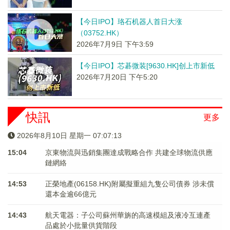
【今日IPO】珞石机器人首日大涨
（03752.HK）
2026年7月9日 下午3:59
【今日IPO】芯碁微装[9630.HK]创上市新低
2026年7月20日 下午5:20
快訊
更多
2026年8月10日 星期一 07:07:13
15:04
京東物流與迅銷集團達成戰略合作 共建全球物流供應
鏈網絡
14:53
正榮地產(06158.HK)附屬擬重組九隻公司債券 涉未償
還本金逾66億元
14:43
航天電器：子公司蘇州華旃的高速模組及液冷互連產
品處於小批量供貨階段