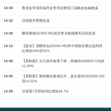
14:39
香港金管局與迪拜金管局合辦第三屆氣候金融會議
14:32
日韓股市雙雙收漲
14:28
藥明康德(02359.HK)初步禁令動議獲美法院批准
14:12
【盈喜】潼關黃金(00340.HK)料中期股东應佔溢利同
比增加49%至55%
14:00
【異動股】分立器件板塊下挫，锴威特(688693.CN)跌
11.69%
14:00
【異動股】雞肉概念板塊拉升，益生股份(002458.CN)
漲10.02%
13:58
台積電7月營收同比增加44.7%