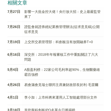
相關文章
7月27日
影響一大批金控大佬！央行放大招：史上最嚴監管
來了
7月26日
證監會就證券經紀業務管理辦法(征求意見稿)公開
征求意見
7月19日
上交所交易管理部：科創板沒有放開融券T+0
6月16日
深交所：2018年年報審核工作中重點關註了六大
問題
5月4日
A股盈利榜：22家公司毛利率超90%，生物醫藥雄
霸百強榜
4月26日
易會滿會見瑞士聯邦主席兼財政部長於利·毛雷爾
4月1日
李小加：上市科將來運用人工智能處理部分文件
3月18日
首批擬科創板IPO名單今日將揭曉