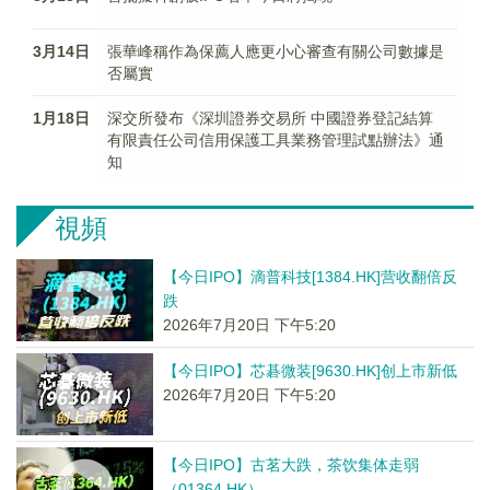
3月14日
張華峰稱作為保薦人應更小心審查有關公司數據是
否屬實
1月18日
深交所發布《深圳證券交易所 中國證券登記結算
有限責任公司信用保護工具業務管理試點辦法》通
知
視頻
【今日IPO】滴普科技[1384.HK]营收翻倍反
跌
2026年7月20日 下午5:20
【今日IPO】芯碁微装[9630.HK]创上市新低
2026年7月20日 下午5:20
【今日IPO】古茗大跌，茶饮集体走弱
（01364.HK）