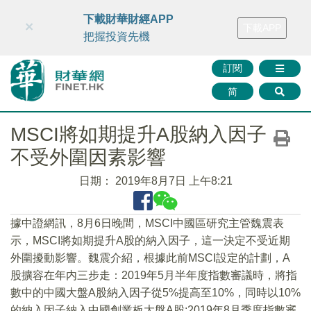
財華智庫網
FINTV
FINMETA
財華證券
媒體矩陣
下載財華財經APP
×
下載APP
智庫沙龍
聯絡我們
把握投資先機
訂閱
简
MSCI將如期提升A股納入因子
不受外圍因素影響
日期：
2019年8月7日 上午8:21
據中證網訊，8月6日晚間，MSCI中國區研究主管魏震表
示，MSCI將如期提升A股的納入因子，這一決定不受近期
外圍擾動影響。魏震介紹，根據此前MSCI設定的計劃，A
股擴容在年内三步走：2019年5月半年度指數審議時，將指
數中的中國大盤A股納入因子從5%提高至10%，同時以10%
的納入因子納入中國創業板大盤A股;2019年8月季度指數審