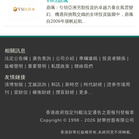
VMS鼎珮
鼎珮：引領亞洲另類投資的卓越力量在風雲變
幻、機遇與挑戰交織的全球投資版圖中，鼎珮
自2006年揚帆起航...
相關訊息
法定公告欄
|
廣告查詢
|
公司介紹
|
專欄邀稿
|
投資者關係
|
版權聲明
|
重要聲明
|
私隱政策
|
聯絡我們
友情鏈接
清博智能
|
艾媒諮詢
|
和訊
|
新時空
|
時代財經
|
證券市場周
刊
|
壹財信
|
權衡財經
|
攬富財經
|
更多...
香港政府指定刊載法定通告之憲報刊登報章
Copyright © 1998 - 2026 財華控股有限公司
香港財華社版權所有,未經同意不得轉載。