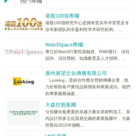
熱門專欄
港股100強專欄
港股100强研究中心是拥有坚实学术背景及专
业专家团队的非盈利性学术研究机构。...
Web3Space專欄
專注於Web3行業投資融資、RWA發行、項目
諮詢、項目營銷、知識教育及人才招聘。...
廣州展望文化傳播有限公司
「Looking」是綜合性整合營銷傳播企業，致
力於幫助客戶實現品牌增長和商業成功。我們
的專業服務涵蓋...
大森控股集團
引領膠合板產業的卓越力量在原材料加工、室
內設計與多元化貿易交織的產業版圖中，大森
控股自2015年揚帆...