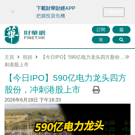
財華智庫網
FINTV
FINMETA
財華證券
媒體矩陣
下載財華財經APP
×
下載APP
智庫沙龍
聯絡我們
把握投資先機
訂閱
简
主頁
視頻
【今日IPO】590亿电力龙头四方股份，冲
刺港股上市
【今日IPO】590亿电力龙头四方
股份，冲刺港股上市
2026年6月18日 下午16:33