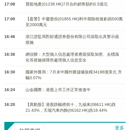
17:08
寶龍地產(01238.HK)7月合約銷售額約5.5億元
17:00
【盈警】中慶股份(01855.HK)料中期除稅後虧損500萬
至2000萬元
16:46
浙江證監局對財通證券股份有限公司採取出具警示函
措施
16:36
網信辦：大型個人信息處理者應當採取加密、去標識
化等措施保障所處理個人信息安全
16:30
國家外匯局：7月末中國外匯儲備規模34188億美元 升
幅0.07%
16:24
山金國際：港股上市工作正常推進中
16:20
【異動股】港股跌幅榜前十，九福來(08611.HK)跌
21.43%，天瑞汽車内飾(06162.HK)跌18.44%
更多