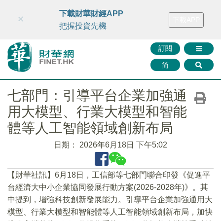
財華智庫網
FINTV
FINMETA
財華證券
媒體矩陣
下載財華財經APP
×
下載APP
智庫沙龍
聯絡我們
把握投資先機
訂閱
简
七部門：引導平台企業加強通
用大模型、行業大模型和智能
體等人工智能領域創新布局
日期：
2026年6月18日 下午5:02
【財華社訊】6月18日，工信部等七部門聯合印發《促進平
台經濟大中小企業協同發展行動方案(2026-2028年)》。其
中提到，增強科技創新發展能力。引導平台企業加強通用大
模型、行業大模型和智能體等人工智能領域創新布局，加快