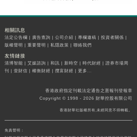
相關訊息
法定公告欄
|
廣告查詢
|
公司介紹
|
專欄邀稿
|
投資者關係
|
版權聲明
|
重要聲明
|
私隱政策
|
聯絡我們
友情鏈接
清博智能
|
艾媒諮詢
|
和訊
|
新時空
|
時代財經
|
證券市場周
刊
|
壹財信
|
權衡財經
|
攬富財經
|
更多...
香港政府指定刊載法定通告之憲報刊登報章
Copyright © 1998 - 2026 財華控股有限公司
香港財華社版權所有,未經同意不得轉載。
免責聲明：