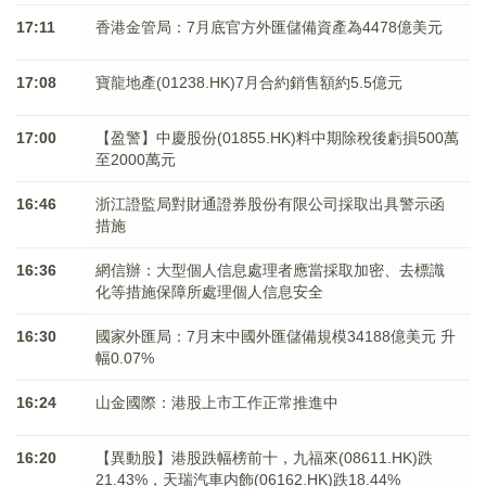
17:11
香港金管局：7月底官方外匯儲備資產為4478億美元
17:08
寶龍地產(01238.HK)7月合約銷售額約5.5億元
17:00
【盈警】中慶股份(01855.HK)料中期除稅後虧損500萬
至2000萬元
16:46
浙江證監局對財通證券股份有限公司採取出具警示函
措施
16:36
網信辦：大型個人信息處理者應當採取加密、去標識
化等措施保障所處理個人信息安全
16:30
國家外匯局：7月末中國外匯儲備規模34188億美元 升
幅0.07%
16:24
山金國際：港股上市工作正常推進中
16:20
【異動股】港股跌幅榜前十，九福來(08611.HK)跌
21.43%，天瑞汽車内飾(06162.HK)跌18.44%