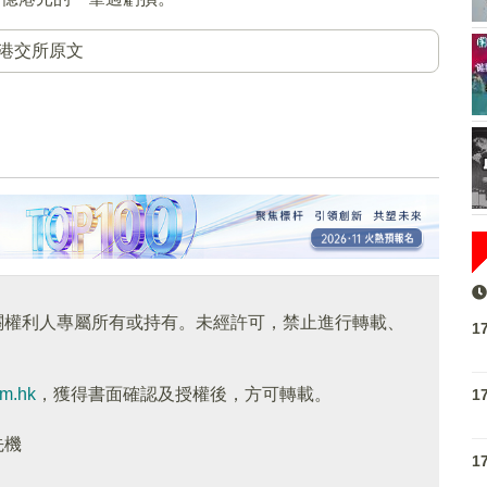
港交所原文
關權利人專屬所有或持有。未經許可，禁止進行轉載、
1
om.hk
，獲得書面確認及授權後，方可轉載。
1
先機
1