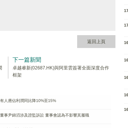
1
1
返回上頁
1
下一篇新聞
1
潤
卓越睿新(02687.HK)與阿里雲簽署全面深度合作
框架
1
1
益持有人應佔利潤同比降10%至15%
1
非執行董事尹錦滔涉及證監訴訟 董事會認為不影響其履職