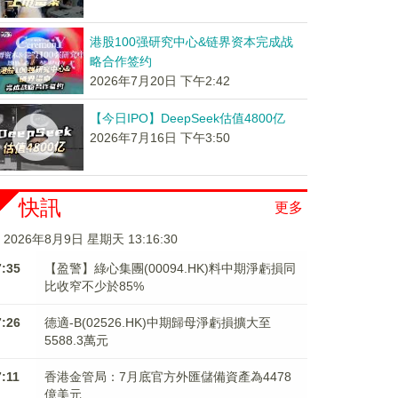
港股100强研究中心&链界资本完成战
略合作签约
2026年7月20日 下午2:42
【今日IPO】DeepSeek估值4800亿
2026年7月16日 下午3:50
快訊
更多
2026年8月9日 星期天 13:16:31
7:35
【盈警】綠心集團(00094.HK)料中期淨虧損同
比收窄不少於85%
7:26
德適-B(02526.HK)中期歸母淨虧損擴大至
5588.3萬元
7:11
香港金管局：7月底官方外匯儲備資產為4478
億美元