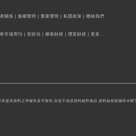
者關係
|
版權聲明
|
重要聲明
|
私隱政策
|
聯絡我們
券市場周刊
|
壹財信
|
權衡財經
|
攬富財經
|
更多...
所提供資料之準確性及可靠性,但並不保證資料絕對無誤,資料如有錯漏而令閣