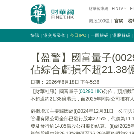
財華智庫網
FINTV
F
港股100強
官網
榜
快訊
港交所發佈
今日IPO
一圖解碼
港股解碼
【盈警】國富量子(002
佔綜合虧損不超21.38
日期：
2026年6月18日 下午5:36
​【財華社訊】國富量子(
00290.HK
)公佈，預期截
不超過約21.38億港元，而2025年同期公司擁
虧損增加主要歸因於(i)2024年12月31日，公司
管理有限公司全部已發行股本22.5%，代價為11
發及發行約14.05億股公司股份結算。(ii)於2
智能股權由約29.13%攤薄至26.29%而確認約2