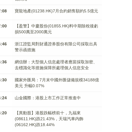
7:08
寶龍地產(01238.HK)7月合約銷售額約5.5億元
7:00
【盈警】中慶股份(01855.HK)料中期除稅後虧
損500萬至2000萬元
6:46
浙江證監局對財通證券股份有限公司採取出具
警示函措施
6:36
網信辦：大型個人信息處理者應當採取加密、
去標識化等措施保障所處理個人信息安全
6:30
國家外匯局：7月末中國外匯儲備規模34188億
美元 升幅0.07%
6:24
山金國際：港股上市工作正常推進中
6:20
【異動股】港股跌幅榜前十，九福來
(08611.HK)跌21.43%，天瑞汽車内飾
(06162.HK)跌18.44%