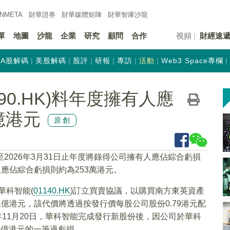
INMETA
財華證券
財華
媒體矩陣
財華
智庫沙龍
單
地圖
沙龍
企業
研究
顧問
合作
視頻
財經速
A股解碼
美股解碼
股評
研報
專訪
活動
Web3 Space專欄
90.HK)料年度擁有人應
億港元
原創
至2026年3月31日止年度將錄得公司擁有人應佔綜合虧損
有人應佔綜合虧損則約為253萬港元。
與華科智能(
01140.HK
)訂立買賣協議，以購買南方東英資產
.1億港元，該代價將透過按發行價每股公司股份0.79港元配
025年11月20日，華科智能完成發行新股份後，因公司於華科
.19億港元的一筆過虧損。