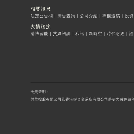
相關訊息
法定公告欄
|
廣告查詢
|
公司介紹
|
專欄邀稿
|
投資
友情鏈接
清博智能
|
艾媒諮詢
|
和訊
|
新時空
|
時代財經
|
證
免責聲明：
財華控股有限公司及香港聯合交易所有限公司將盡力確保彼等