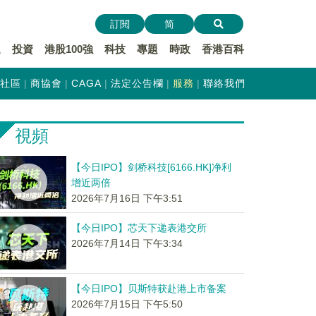
訂閱
简
遞
投資
港股100強
科技
專題
時政
香港百科
社區
商協會
CAGA
法定公告欄
服務
聯絡我們
視頻
【今日IPO】剑桥科技[6166.HK]净利
增近两倍
2026年7月16日 下午3:51
【今日IPO】芯天下递表港交所
2026年7月14日 下午3:34
【今日IPO】贝斯特获赴港上市备案
2026年7月15日 下午5:50