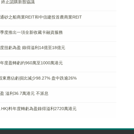
復牌 終止認購新股協議
泰海通砂之船商業REIT和中信建投首農商業REIT
年第四季度推出一項全新收藏卡融資服務
料年度扭虧為盈 錄得溢利14億至18億元
料年度盈轉虧約960萬至1000萬港元
5年股東應佔虧損比減少98.27% 盘中跌逾26%
為盈 溢利36.7萬港元 不派息
.HK)料年度轉虧為盈錄得溢利2720萬港元