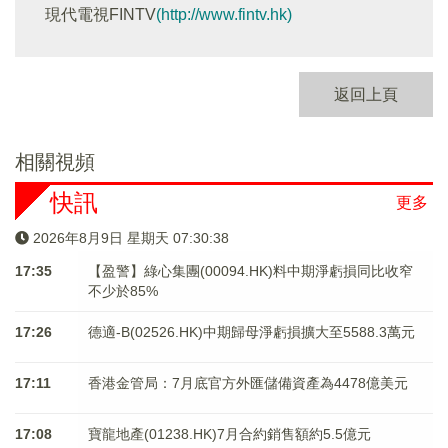
現代電視FINTV
(http://www.fintv.hk)
返回上頁
相關視頻
快訊
更多
2026年8月9日 星期天 07:30:39
17:35
【盈警】綠心集團(00094.HK)料中期淨虧損同比收窄
不少於85%
17:26
德適-B(02526.HK)中期歸母淨虧損擴大至5588.3萬元
17:11
香港金管局：7月底官方外匯儲備資產為4478億美元
17:08
寶龍地產(01238.HK)7月合約銷售額約5.5億元