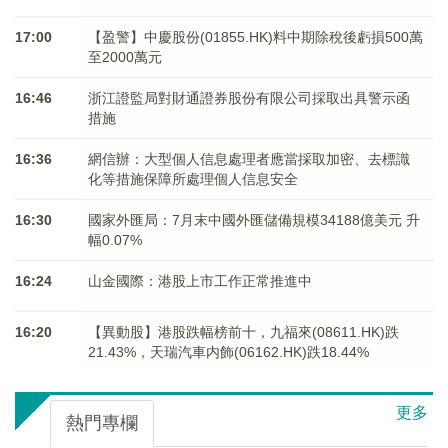
17:00
【盈警】中慶股份(01855.HK)料中期除稅後虧損500萬
至2000萬元
16:46
浙江證監局對財通證券股份有限公司採取出具警示函
措施
16:36
網信辦：大型個人信息處理者應當採取加密、去標識
化等措施保障所處理個人信息安全
16:30
國家外匯局：7月末中國外匯儲備規模34188億美元 升
幅0.07%
16:24
山金國際：港股上市工作正常推進中
16:20
【異動股】港股跌幅榜前十，九福來(08611.HK)跌
21.43%，天瑞汽車内飾(06162.HK)跌18.44%
更多
熱門專欄