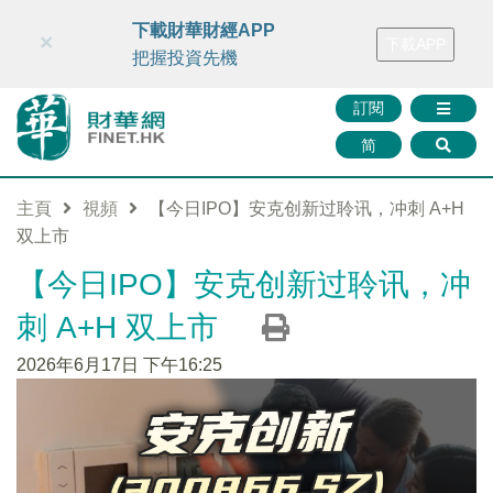
財華智庫網
FINTV
FINMETA
財華證券
媒體矩陣
下載財華財經APP
×
下載APP
智庫沙龍
聯絡我們
把握投資先機
訂閱
简
主頁
視頻
【今日IPO】安克创新过聆讯，冲刺 A+H
双上市
【今日IPO】安克创新过聆讯，冲
刺 A+H 双上市
2026年6月17日 下午16:25