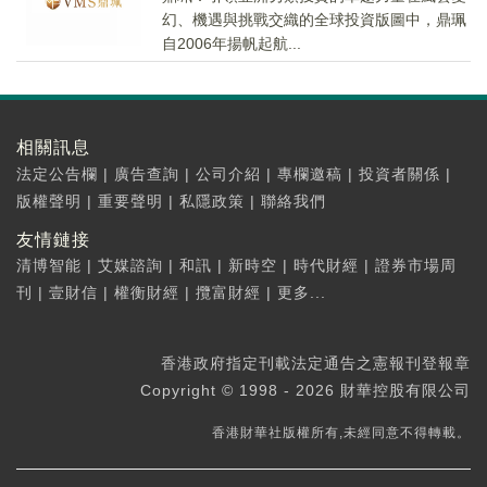
幻、機遇與挑戰交織的全球投資版圖中，鼎珮
自2006年揚帆起航...
相關訊息
法定公告欄
|
廣告查詢
|
公司介紹
|
專欄邀稿
|
投資者關係
|
版權聲明
|
重要聲明
|
私隱政策
|
聯絡我們
友情鏈接
清博智能
|
艾媒諮詢
|
和訊
|
新時空
|
時代財經
|
證券市場周
刊
|
壹財信
|
權衡財經
|
攬富財經
|
更多...
香港政府指定刊載法定通告之憲報刊登報章
Copyright © 1998 - 2026 財華控股有限公司
香港財華社版權所有,未經同意不得轉載。