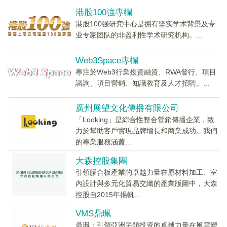
港股100強專欄
港股100强研究中心是拥有坚实学术背景及专
业专家团队的非盈利性学术研究机构。...
Web3Space專欄
專注於Web3行業投資融資、RWA發行、項目
諮詢、項目營銷、知識教育及人才招聘。...
廣州展望文化傳播有限公司
「Looking」是綜合性整合營銷傳播企業，致
力於幫助客戶實現品牌增長和商業成功。我們
的專業服務涵蓋...
大森控股集團
引領膠合板產業的卓越力量在原材料加工、室
內設計與多元化貿易交織的產業版圖中，大森
控股自2015年揚帆...
VMS鼎珮
鼎珮：引領亞洲另類投資的卓越力量在風雲變