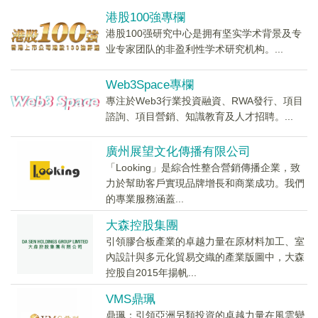
港股100強專欄
港股100强研究中心是拥有坚实学术背景及专
业专家团队的非盈利性学术研究机构。...
Web3Space專欄
專注於Web3行業投資融資、RWA發行、項目
諮詢、項目營銷、知識教育及人才招聘。...
廣州展望文化傳播有限公司
「Looking」是綜合性整合營銷傳播企業，致
力於幫助客戶實現品牌增長和商業成功。我們
的專業服務涵蓋...
大森控股集團
引領膠合板產業的卓越力量在原材料加工、室
內設計與多元化貿易交織的產業版圖中，大森
控股自2015年揚帆...
VMS鼎珮
鼎珮：引領亞洲另類投資的卓越力量在風雲變