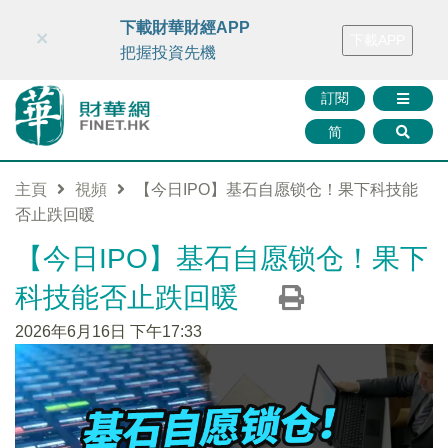
財華智庫網
FINTV
FINMETA
財華證券
媒體矩陣
下載財華財經APP
×
下載APP
智庫沙龍
聯絡我們
把握投資先機
訂閱
简
主頁
視頻
【今日IPO】基石自愿锁仓！果下科技能
否止跌回暖
【今日IPO】基石自愿锁仓！果下
科技能否止跌回暖
2026年6月16日 下午17:33