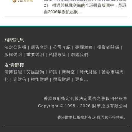
幻、機遇與挑戰交織的全球投資版圖中，鼎珮
自2006年揚帆起航...
相關訊息
法定公告欄
|
廣告查詢
|
公司介紹
|
專欄邀稿
|
投資者關係
|
版權聲明
|
重要聲明
|
私隱政策
|
聯絡我們
友情鏈接
清博智能
|
艾媒諮詢
|
和訊
|
新時空
|
時代財經
|
證券市場周
刊
|
壹財信
|
權衡財經
|
攬富財經
|
更多...
香港政府指定刊載法定通告之憲報刊登報章
Copyright © 1998 - 2026 財華控股有限公司
香港財華社版權所有,未經同意不得轉載。