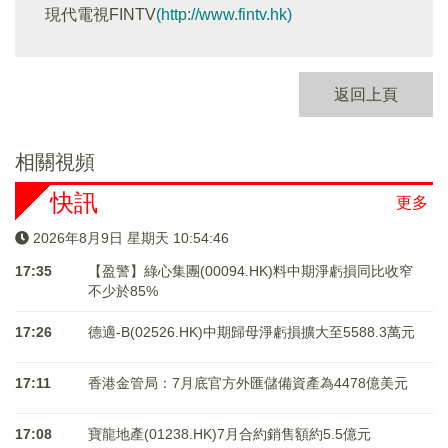
現代電視FINTV
(http://www.fintv.hk)
返回上頁
相關視頻
快訊
更多
2026年8月9日 星期天 10:54:46
17:35
【盈警】綠心集團(00094.HK)料中期淨虧損同比收窄
不少於85%
17:26
德適-B(02526.HK)中期歸母淨虧損擴大至5588.3萬元
17:11
香港金管局：7月底官方外匯儲備資產為4478億美元
17:08
寶龍地產(01238.HK)7月合約銷售額約5.5億元