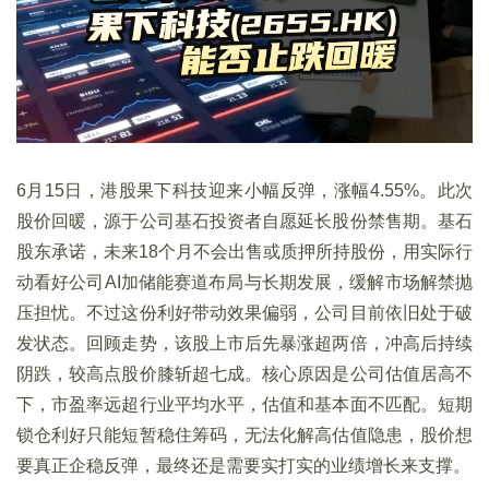
6月15日，港股果下科技迎来小幅反弹，涨幅4.55%。此次
股价回暖，源于公司基石投资者自愿延长股份禁售期。基石
股东承诺，未来18个月不会出售或质押所持股份，用实际行
动看好公司AI加储能赛道布局与长期发展，缓解市场解禁抛
压担忧。不过这份利好带动效果偏弱，公司目前依旧处于破
发状态。回顾走势，该股上市后先暴涨超两倍，冲高后持续
阴跌，较高点股价膝斩超七成。核心原因是公司估值居高不
下，市盈率远超行业平均水平，估值和基本面不匹配。短期
锁仓利好只能短暂稳住筹码，无法化解高估值隐患，股价想
要真正企稳反弹，最终还是需要实打实的业绩增长来支撑。