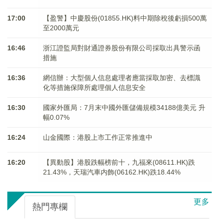
17:00
【盈警】中慶股份(01855.HK)料中期除稅後虧損500萬
至2000萬元
16:46
浙江證監局對財通證券股份有限公司採取出具警示函
措施
16:36
網信辦：大型個人信息處理者應當採取加密、去標識
化等措施保障所處理個人信息安全
16:30
國家外匯局：7月末中國外匯儲備規模34188億美元 升
幅0.07%
16:24
山金國際：港股上市工作正常推進中
16:20
【異動股】港股跌幅榜前十，九福來(08611.HK)跌
21.43%，天瑞汽車内飾(06162.HK)跌18.44%
更多
熱門專欄