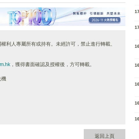
1
1
關權利人專屬所有或持有。未經許可，禁止進行轉載、
1
om.hk
，獲得書面確認及授權後，方可轉載。
1
先機
1
1
1
返回上頁