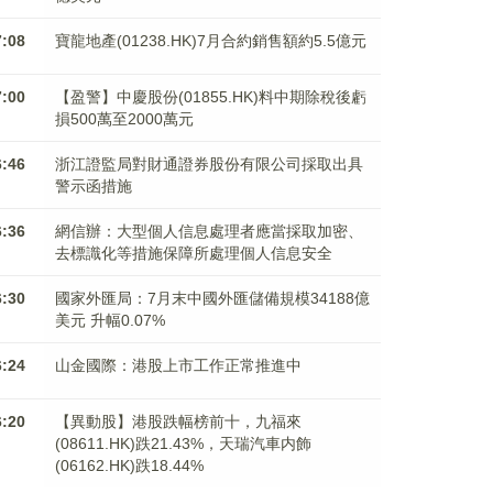
7:08
寶龍地產(01238.HK)7月合約銷售額約5.5億元
7:00
【盈警】中慶股份(01855.HK)料中期除稅後虧
損500萬至2000萬元
6:46
浙江證監局對財通證券股份有限公司採取出具
警示函措施
6:36
網信辦：大型個人信息處理者應當採取加密、
去標識化等措施保障所處理個人信息安全
6:30
國家外匯局：7月末中國外匯儲備規模34188億
美元 升幅0.07%
6:24
山金國際：港股上市工作正常推進中
6:20
【異動股】港股跌幅榜前十，九福來
(08611.HK)跌21.43%，天瑞汽車内飾
(06162.HK)跌18.44%