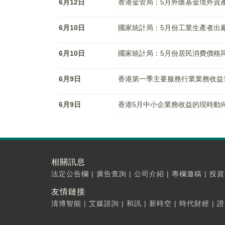
6月12日
香港金管局：5月外匯基金境外資產
6月10日
國家統計局：5月份工業生產者出廠價
6月10日
國家統計局：5月份居民消費價格同
6月9日
香港第一季主要服務行業業務收益
6月9日
香港5月中小企業務收益的現時動向
相關訊息
法定公告欄
|
廣告查詢
|
公司介紹
|
專欄邀稿
|
投資
友情鏈接
清博智能
|
艾媒諮詢
|
和訊
|
新時空
|
時代財經
|
證