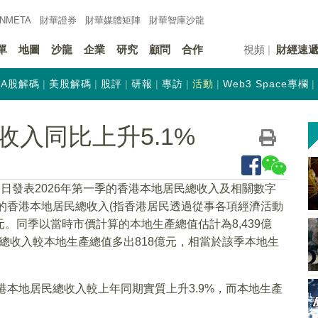
INMETA
財華證券
財華
媒體矩陣
財華
智庫沙龍
單
地圖
沙龍
企業
研究
顧問
合作
視頻
財經速
A股解碼
美股解碼
股評
研報
專訪
活動
Web3 Space專欄
入同比上升5.1%
日發表2026年第一季的香港本地居民總收入及相關數字
算的香港本地居民總收入(指香港居民透過從事各項經濟活動
億元。同季以當時市價計算的本地生產總值估計為8,439億
居民總收入較本地生產總值多出818億元，相當於該季本地生
港本地居民總收入較上年同期實質上升3.9%，而本地生產