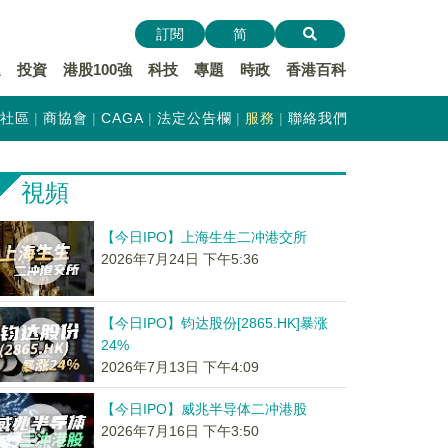
訂閱
简
遞
投資
港股100強
科技
專題
時政
香港百科
社區
商協會
CAGA
法定公告欄
服務
聯絡我們
視頻
【今日IPO】上海生生二冲港交所
2026年7月24日 下午5:36
【今日IPO】钧达股份[2865.HK]暴涨
24%
2026年7月13日 下午4:09
【今日IPO】威兆半导体二冲港股
2026年7月16日 下午3:50