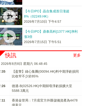
【今日IPO】晶合集成首日涨超
8%（02249.HK）
2026年7月10日 下午4:57
【今日IPO】鼎泰高科[1377.HK]净利
涨3倍
2026年7月15日 下午5:51
快訊
更多
2026年8月8日 星期六 06:48:45
7:35
【盈警】綠心集團(00094.HK)料中期淨虧損同
比收窄不少於85%
7:26
德適-B(02526.HK)中期歸母淨虧損擴大至
5588.3萬元
7:11
香港金管局：7月底官方外匯儲備資產為4478
億美元