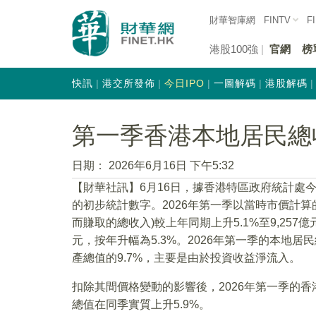
財華智庫網
FINTV
F
港股100強
官網
榜
快訊
港交所發佈
今日IPO
一圖解碼
港股解碼
第一季香港本地居民總收
日期：
2026年6月16日 下午5:32
【財華社訊】6月16日，據香港特區政府統計處今
的初步統計數字。2026年第一季以當時市價計
而賺取的總收入)較上年同期上升5.1%至9,257
元，按年升幅為5.3%。2026年第一季的本地
產總值的9.7%，主要是由於投資收益淨流入。
扣除其間價格變動的影響後，2026年第一季的香
總值在同季實質上升5.9%。