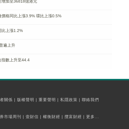
增加至36818億港元
格同比上漲3.9% 環比上漲0.5%
比上漲1.2%
普遍上升
指數上升至44.4
者關係
|
版權聲明
|
重要聲明
|
私隱政策
|
聯絡我們
券市場周刊
|
壹財信
|
權衡財經
|
攬富財經
|
更多...