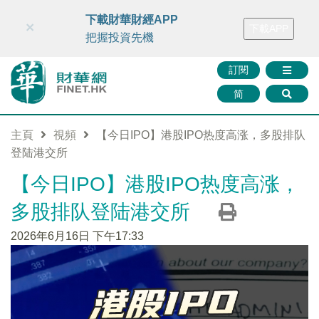
財華智庫網
FINTV
FINMETA
財華證券
媒體矩陣
下載財華財經APP
×
下載APP
智庫沙龍
聯絡我們
把握投資先機
訂閱
简
主頁
視頻
【今日IPO】港股IPO热度高涨，多股排队
登陆港交所
【今日IPO】港股IPO热度高涨，
多股排队登陆港交所
2026年6月16日 下午17:33