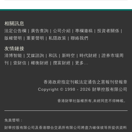
相關訊息
法定公告欄
|
廣告查詢
|
公司介紹
|
專欄邀稿
|
投資者關係
|
版權聲明
|
重要聲明
|
私隱政策
|
聯絡我們
友情鏈接
清博智能
|
艾媒諮詢
|
和訊
|
新時空
|
時代財經
|
證券市場周
刊
|
壹財信
|
權衡財經
|
攬富財經
|
更多...
香港政府指定刊載法定通告之憲報刊登報章
Copyright © 1998 - 2026 財華控股有限公司
香港財華社版權所有,未經同意不得轉載。
免責聲明：
財華控股有限公司及香港聯合交易所有限公司將盡力確保彼等所提供資料