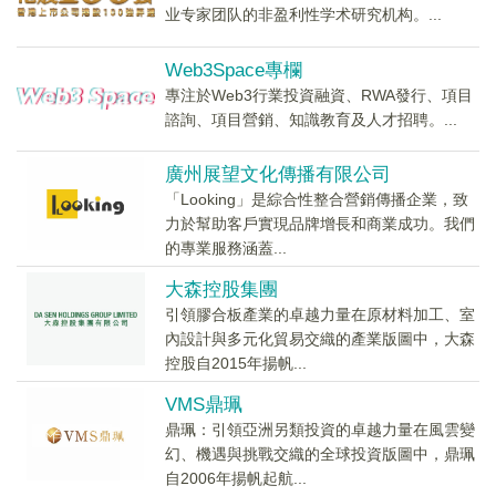
业专家团队的非盈利性学术研究机构。...
Web3Space專欄
專注於Web3行業投資融資、RWA發行、項目
諮詢、項目營銷、知識教育及人才招聘。...
廣州展望文化傳播有限公司
「Looking」是綜合性整合營銷傳播企業，致
力於幫助客戶實現品牌增長和商業成功。我們
的專業服務涵蓋...
大森控股集團
引領膠合板產業的卓越力量在原材料加工、室
內設計與多元化貿易交織的產業版圖中，大森
控股自2015年揚帆...
VMS鼎珮
鼎珮：引領亞洲另類投資的卓越力量在風雲變
幻、機遇與挑戰交織的全球投資版圖中，鼎珮
自2006年揚帆起航...