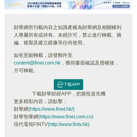
財華網所刊載內容之知識產權為財華網及相關權利
人專屬所有或持有。未經許可，禁止進行轉載、摘
編、複製及建立鏡像等任何使用。
如有意願轉載，請發郵件至
content@finet.com.hk
，獲得書面確認及授權後，
方可轉載。
下載APP
下載財華財經APP，把握投資先機
更多精彩内容，請點擊：
財華網
(https://www.finet.hk/)
財華智庫網
(https://www.finet.com.cn)
現代電視FINTV
(http://www.fintv.hk)