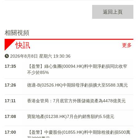
返回上頁
相關視頻
快訊
更多
2026年8月8日 星期六 19:30:36
17:35
【盈警】綠心集團(00094.HK)料中期淨虧損同比收窄
不少於85%
17:26
德適-B(02526.HK)中期歸母淨虧損擴大至5588.3萬元
17:11
香港金管局：7月底官方外匯儲備資產為4478億美元
17:08
寶龍地產(01238.HK)7月合約銷售額約5.5億元
17:00
【盈警】中慶股份(01855.HK)料中期除稅後虧損500萬