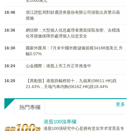
至2000萬元
16:46
浙江證監局對財通證券股份有限公司採取出具警示函
措施
16:36
網信辦：大型個人信息處理者應當採取加密、去標識
化等措施保障所處理個人信息安全
16:30
國家外匯局：7月末中國外匯儲備規模34188億美元 升
幅0.07%
16:24
山金國際：港股上市工作正常推進中
16:20
【異動股】港股跌幅榜前十，九福來(08611.HK)跌
21.43%，天瑞汽車内飾(06162.HK)跌18.44%
更多
熱門專欄
港股100強專欄
港股100强研究中心是拥有坚实学术背景及专