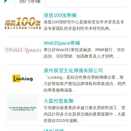
熱門專欄
港股100強專欄
港股100强研究中心是拥有坚实学术背景及专
业专家团队的非盈利性学术研究机构。...
Web3Space專欄
專注於Web3行業投資融資、RWA發行、項目
諮詢、項目營銷、知識教育及人才招聘。...
廣州展望文化傳播有限公司
「Looking」是綜合性整合營銷傳播企業，致
力於幫助客戶實現品牌增長和商業成功。我們
的專業服務涵蓋...
大森控股集團
引領膠合板產業的卓越力量在原材料加工、室
內設計與多元化貿易交織的產業版圖中，大森
控股自2015年揚帆...