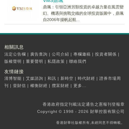
VMS鼎珮
鼎珮：引領亞洲另類投資的卓越力量在風雲變
幻、機遇與挑戰交織的全球投資版圖中，鼎珮
自2006年揚帆起航...
相關訊息
法定公告欄
|
廣告查詢
|
公司介紹
|
專欄邀稿
|
投資者關係
|
版權聲明
|
重要聲明
|
私隱政策
|
聯絡我們
友情鏈接
清博智能
|
艾媒諮詢
|
和訊
|
新時空
|
時代財經
|
證券市場周
刊
|
壹財信
|
權衡財經
|
攬富財經
|
更多...
香港政府指定刊載法定通告之憲報刊登報章
Copyright © 1998 - 2026 財華控股有限公司
香港財華社版權所有,未經同意不得轉載。