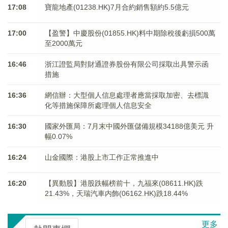
17:08
寶龍地產(01238.HK)7月合約銷售額約5.5億元
17:00
【盈警】中慶股份(01855.HK)料中期除稅後虧損500萬
至2000萬元
16:46
浙江證監局對財通證券股份有限公司採取出具警示函
措施
16:36
網信辦：大型個人信息處理者應當採取加密、去標識
化等措施保障所處理個人信息安全
16:30
國家外匯局：7月末中國外匯儲備規模34188億美元 升
幅0.07%
16:24
山金國際：港股上市工作正常推進中
16:20
【異動股】港股跌幅榜前十，九福來(08611.HK)跌
21.43%，天瑞汽車内飾(06162.HK)跌18.44%
更多