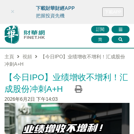
財華智庫網
FINTV
FINMETA
財華證券
媒體矩陣
下載財華財經APP
×
下載APP
智庫沙龍
聯絡我們
把握投資先機
訂閱
简
主頁
視頻
【今日IPO】业绩增收不增利！汇成股份
冲刺A+H
【今日IPO】业绩增收不增利！汇
成股份冲刺A+H
2026年6月2日 下午14:03