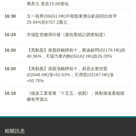
萬美元 派息15.66港仙
16:38
五一視界(06651.HK)中期股東應佔虧損同比收窄
25.84%至6757.2萬元
16:24
市場監管總局印發《廣告業統計調查制度》
16:20
【異動股】港股跌幅榜前十，賽迪顧問(02176.HK)跌
40.96%，天瑞汽車内飾(06162.HK)跌26.09%
16:20
【異動股】港股漲幅榜前十，易居企業控股
(02048.HK)漲+52.63%，天潤雲(02167.HK)漲
+50.75%
16:18
《煤炭工業發展「十五五」規劃》：推動落後產能煤
礦有序退出
相關訊息