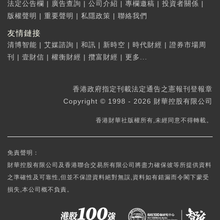
法定公告欄
|
廣告查詢
|
公司介紹
|
專欄邀稿
|
投資者關係
|
版權聲明
|
重要聲明
|
私隱政策
|
聯絡我們
友情鏈接
清博智能
|
艾媒諮詢
|
和訊
|
新時空
|
時代財經
|
證券市場周
刊
|
壹財信
|
權衡財經
|
攬富財經
|
更多...
香港政府指定刊載法定通告之憲報刊登報章
Copyright © 1998 - 2026 財華控股有限公司
香港財華社版權所有,未經同意不得轉載。
免責聲明：
財華控股有限公司及香港聯合交易所有限公司將盡力確保彼等所提供資料
之準確性及可靠性,但並不保證資料絕對無誤,資料如有錯漏而令閣下蒙受
損失,本公司概不負責。