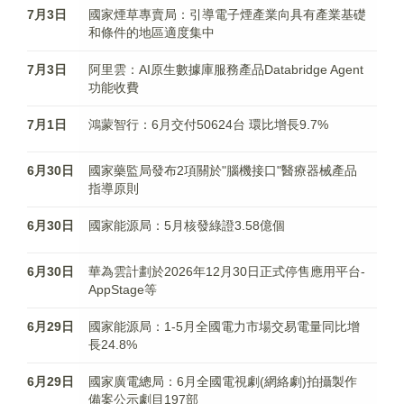
7月3日
國家煙草專賣局：引導電子煙產業向具有產業基礎
和條件的地區適度集中
7月3日
阿里雲：AI原生數據庫服務產品Databridge Agent
功能收費
7月1日
鴻蒙智行：6月交付50624台 環比增長9.7%
6月30日
國家藥監局發布2項關於"腦機接口"醫療器械產品
指導原則
6月30日
國家能源局：5月核發綠證3.58億個
6月30日
華為雲計劃於2026年12月30日正式停售應用平台-
AppStage等
6月29日
國家能源局：1-5月全國電力市場交易電量同比增
長24.8%
6月29日
國家廣電總局：6月全國電視劇(網絡劇)拍攝製作
備案公示劇目197部