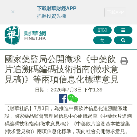
財華智庫網
FINTV
FINMETA
財華證券
媒體矩陣
下載財華財經APP
×
下載APP
智庫沙龍
聯絡我們
把握投資先機
訂閱
简
國家藥監局公開徵求《中藥飲
片追溯碼編碼技術指南(徵求意
見稿)》等兩項信息化標準意見
日期：
2026年7月3日 下午1:39
【財華社訊】7月3日，為推進中藥飲片信息化追溯體系建
設，國家藥品監督管理局信息中心組織起草《中藥飲片追溯
碼編碼技術指南(徵求意見稿)》《中藥飲片追溯基本數據集
(徵求意見稿)》兩項信息化標準，現向社會公開徵求意見。