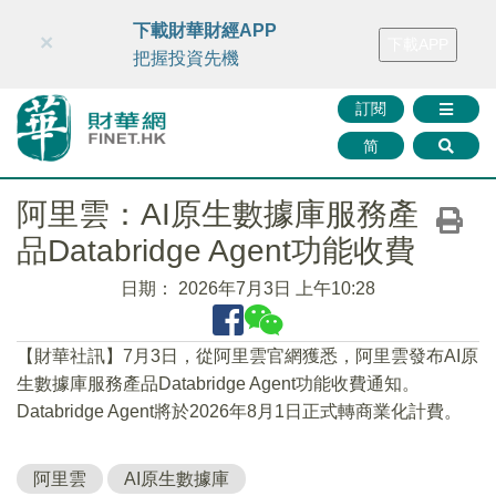
財華智庫網
FINTV
FINMETA
財華證券
媒體矩陣
下載財華財經APP
×
下載APP
智庫沙龍
聯絡我們
把握投資先機
訂閱
简
阿里雲：AI原生數據庫服務產
品Databridge Agent功能收費
日期：
2026年7月3日 上午10:28
【財華社訊】7月3日，從阿里雲官網獲悉，阿里雲發布AI原
生數據庫服務產品Databridge Agent功能收費通知。
Databridge Agent將於2026年8月1日正式轉商業化計費。
阿里雲
AI原生數據庫