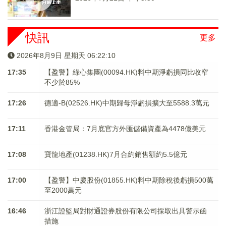
快訊
更多
2026年8月9日 星期天 06:22:10
17:35
【盈警】綠心集團(00094.HK)料中期淨虧損同比收窄
不少於85%
17:26
德適-B(02526.HK)中期歸母淨虧損擴大至5588.3萬元
17:11
香港金管局：7月底官方外匯儲備資產為4478億美元
17:08
寶龍地產(01238.HK)7月合約銷售額約5.5億元
17:00
【盈警】中慶股份(01855.HK)料中期除稅後虧損500萬
至2000萬元
16:46
浙江證監局對財通證券股份有限公司採取出具警示函
措施