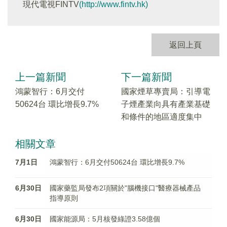
現代電視FINTV
(http://www.fintv.hk)
返回上頁
上一篇新聞
下一篇新聞
鴻蒙智行：6月交付
國家煙草專賣局：引導電
50624台 環比增長9.7%
子煙產業向具有產業基礎
和條件的地區適度集中
相關文章
7月1日
鴻蒙智行：6月交付50624台 環比增長9.7%
6月30日
國家藥監局發布2項關於"腦機接口"醫療器械產品
指導原則
6月30日
國家能源局：5月核發綠證3.58億個