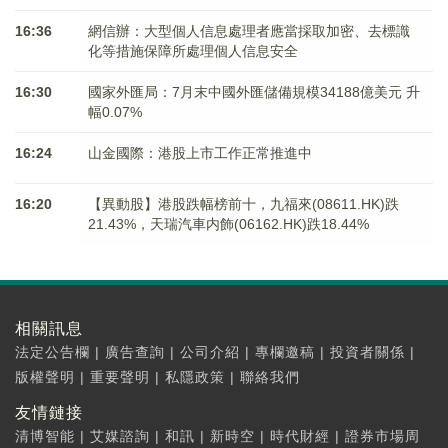
16:36
網信辦：大型個人信息處理者應當採取加密、去標識
化等措施保障所處理個人信息安全
16:30
國家外匯局：7月末中國外匯儲備規模34188億美元 升
幅0.07%
16:24
山金國際：港股上市工作正常推進中
16:20
【異動股】港股跌幅榜前十，九福來(08611.HK)跌
21.43%，天瑞汽車内飾(06162.HK)跌18.44%
相關訊息
法定公告欄
|
廣告查詢
|
公司介紹
|
專欄邀稿
|
投資者關係
|
版權聲明
|
重要聲明
|
私隱政策
|
聯絡我們
友情鏈接
清博智能
|
艾媒諮詢
|
和訊
|
新時空
|
時代財經
|
證券市場周