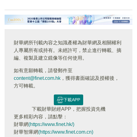
財華網所刊載內容之知識產權為財華網及相關權利
人專屬所有或持有。未經許可，禁止進行轉載、摘
編、複製及建立鏡像等任何使用。
如有意願轉載，請發郵件至
content@finet.com.hk
，獲得書面確認及授權後，
方可轉載。
下載APP
下載財華財經APP，把握投資先機
更多精彩内容，請點擊：
財華網
(https://www.finet.hk/)
財華智庫網
(https://www.finet.com.cn)