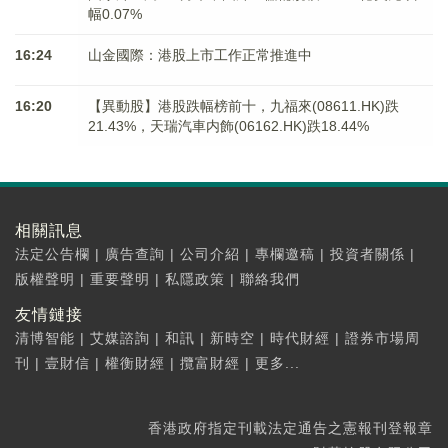
幅0.07%
16:24
山金國際：港股上市工作正常推進中
16:20
【異動股】港股跌幅榜前十，九福來(08611.HK)跌
21.43%，天瑞汽車内飾(06162.HK)跌18.44%
相關訊息
法定公告欄
|
廣告查詢
|
公司介紹
|
專欄邀稿
|
投資者關係
|
版權聲明
|
重要聲明
|
私隱政策
|
聯絡我們
友情鏈接
清博智能
|
艾媒諮詢
|
和訊
|
新時空
|
時代財經
|
證券市場周
刊
|
壹財信
|
權衡財經
|
攬富財經
|
更多...
香港政府指定刊載法定通告之憲報刊登報章