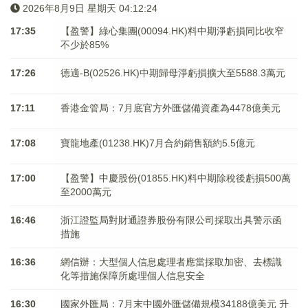
2026年8月9日 星期天 04:12:24
17:35
【盈警】綠心集團(00094.HK)料中期淨虧損同比收窄
不少於85%
17:26
德適-B(02526.HK)中期歸母淨虧損擴大至5588.3萬元
17:11
香港金管局：7月底官方外匯儲備資產為4478億美元
17:08
寶龍地產(01238.HK)7月合約銷售額約5.5億元
17:00
【盈警】中慶股份(01855.HK)料中期除稅後虧損500萬
至2000萬元
16:46
浙江證監局對財通證券股份有限公司採取出具警示函
措施
16:36
網信辦：大型個人信息處理者應當採取加密、去標識
化等措施保障所處理個人信息安全
16:30
國家外匯局：7月末中國外匯儲備規模34188億美元 升