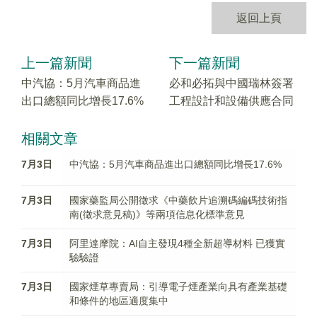
返回上頁
上一篇新聞
下一篇新聞
中汽協：5月汽車商品進
必和必拓與中國瑞林簽署
出口總額同比增長17.6%
工程設計和設備供應合同
相關文章
7月3日
中汽協：5月汽車商品進出口總額同比增長17.6%
7月3日
國家藥監局公開徵求《中藥飲片追溯碼編碼技術指
南(徵求意見稿)》等兩項信息化標準意見
7月3日
阿里達摩院：AI自主發現4種全新超導材料 已獲實
驗驗證
7月3日
國家煙草專賣局：引導電子煙產業向具有產業基礎
和條件的地區適度集中