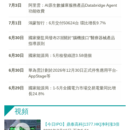
7月3日
阿里雲：AI原生數據庫服務產品Databridge Agent
功能收費
7月1日
鴻蒙智行：6月交付50624台 環比增長9.7%
6月30日
國家藥監局發布2項關於"腦機接口"醫療器械產品
指導原則
6月30日
國家能源局：5月核發綠證3.58億個
6月30日
華為雲計劃於2026年12月30日正式停售應用平台-
AppStage等
6月29日
國家能源局：1-5月全國電力市場交易電量同比增
長24.8%
視頻
【今日IPO】鼎泰高科[1377.HK]净利涨3倍