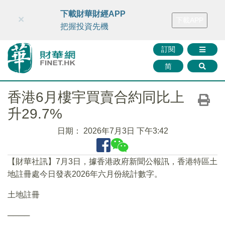
財華智庫網
FINTV
FINMETA
財華證券
媒體矩陣
下載財華財經APP
×
下載APP
智庫沙龍
聯絡我們
把握投資先機
訂閱
简
香港6月樓宇買賣合約同比上
升29.7%
日期：
2026年7月3日 下午3:42
【財華社訊】7月3日，據香港政府新聞公報訊，香港特區土
地註冊處今日發表2026年六月份統計數字。
土地註冊
────