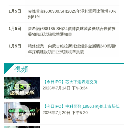
1月5日
赤峰黃金(600988.SH)2025年淨利潤同比預增70%
到81%
1月5日
康希諾(688185.SH)24價肺炎球菌多糖結合疫苗獲
藥物臨床試驗批準通知書
1月5日
贛鋒鋰業：內蒙古維拉斯托鋰錫多金屬礦240萬噸/
年採礦建設項目正式獲核準批復
視頻
【今日IPO】芯天下递表港交所
2026年7月14日 下午3:34
【今日IPO】中科闻歌[1956.HK]创上市新低
2026年7月20日 下午5:20