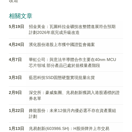
改造
相關文章
5月19日
招金黃金：瓦圖科拉金礦技改整體進展符合預期
計劃2026年底完成升級改造
4月24日
濱化股份港股上市獲中國證監會備案
4月7日
華虹公司：與意法半導體合作主要在40nm MCU
芯片領域 部分產品已處於規模量產階段
3月3日
​藍思科技SSD固態硬盤實現批量出貨
2月9日
深交所：豪威集團、兆易創新獲調入港股通標的證
券名單
1月22日
鋒龍股份：未來12個月內優必選不存在資產重組
計劃
1月13日
兆易創新(603986.SH)：H股掛牌并上市交易