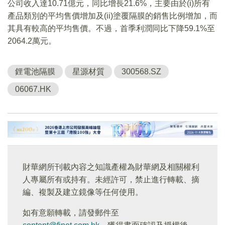
公司收入達10.71億元，同比增長21.6%，主要由於(i)所有
產品類別的平均售價增加及(ii)塗覆隔膜的銷售比例增加，而
其具有較高的平均售價。不過，首季利潤同比下降59.1%至
2064.2萬元。
鋰電池隔膜
星源材質
300568.SZ
06067.HK
財華網所刊載內容之知識產權為財華網及相關權利
人專屬所有或持有。未經許可，禁止進行轉載、摘
編、複製及建立鏡像等任何使用。
如有意願轉載，請發郵件至