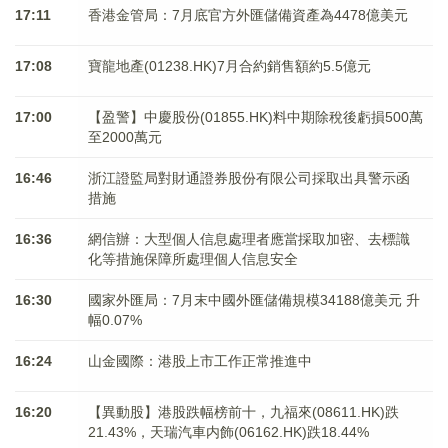
17:11
香港金管局：7月底官方外匯儲備資產為4478億美元
17:08
寶龍地產(01238.HK)7月合約銷售額約5.5億元
17:00
【盈警】中慶股份(01855.HK)料中期除稅後虧損500萬
至2000萬元
16:46
浙江證監局對財通證券股份有限公司採取出具警示函
措施
16:36
網信辦：大型個人信息處理者應當採取加密、去標識
化等措施保障所處理個人信息安全
16:30
國家外匯局：7月末中國外匯儲備規模34188億美元 升
幅0.07%
16:24
山金國際：港股上市工作正常推進中
16:20
【異動股】港股跌幅榜前十，九福來(08611.HK)跌
21.43%，天瑞汽車内飾(06162.HK)跌18.44%