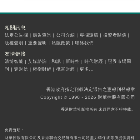
相關訊息
法定公告欄
|
廣告查詢
|
公司介紹
|
專欄邀稿
|
投資者關係
|
版權聲明
|
重要聲明
|
私隱政策
|
聯絡我們
友情鏈接
清博智能
|
艾媒諮詢
|
和訊
|
新時空
|
時代財經
|
證券市場周
刊
|
壹財信
|
權衡財經
|
攬富財經
|
更多...
香港政府指定刊載法定通告之憲報刊登報章
Copyright © 1998 - 2026 財華控股有限公司
香港財華社版權所有,未經同意不得轉載。
免責聲明：
財華控股有限公司及香港聯合交易所有限公司將盡力確保彼等所提供資料