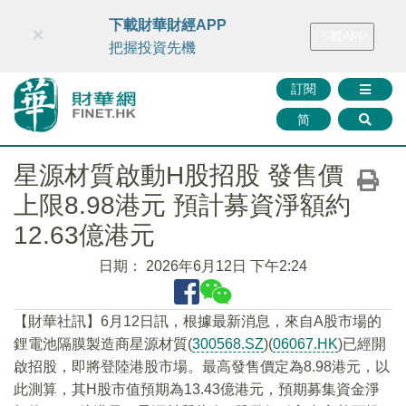
財華智庫網
FINTV
FINMETA
財華證券
媒體矩陣
下載財華財經APP
×
下載APP
智庫沙龍
聯絡我們
把握投資先機
訂閱
简
星源材質啟動H股招股 發售價
上限8.98港元 預計募資淨額約
12.63億港元
日期：
2026年6月12日 下午2:24
【財華社訊】6月12日訊，根據最新消息，來自A股市場的
鋰電池隔膜製造商星源材質(
300568.SZ
)(
06067.HK
)已經開
啟招股，即將登陸港股市場。最高發售價定為8.98港元，以
此測算，其H股市值預期為13.43億港元，預期募集資金淨