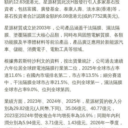
額約12.63億港元。星源材質此次H股發行引入多家基石投
資者，包括富國、廣發基金、泰康人壽、淡水泉(香港)等，
基石投資者合計認購金額約6.08億港元(或約7752萬美元)。
星源材質成立於2003年，公司產品涵蓋干法隔膜、濕法隔
膜、塗覆隔膜三大核心品類，同時布局固態電解質膜、各類
功能膜及半導體材料等前沿產品，產品廣泛應用於新能源汽
車、儲能、消費電子、電動工具等領域。
根據弗若斯特沙利文的資料，按出貨量統計，公司過去連續
六年位居全球鋰電池隔膜行業第二位，2025年全球市占率
達11.6%；在國內市場排名第二，市占率13.5%；細分賽道
中，干法隔膜全球市占率21.5%、位列全球第一，濕法隔膜
全球市占率9.0%、位列全球第四。
業績方面，2023年、2024年、2025年，星源材質的收入分
別為29.82億元(人民幣,下同)、35.06億元、40.77億元，
2023至2024年營收複合年均增長率為16.9%；同期年內利
潤分別為5.94億元、3.71億元、1.43億元。2026年一季度，