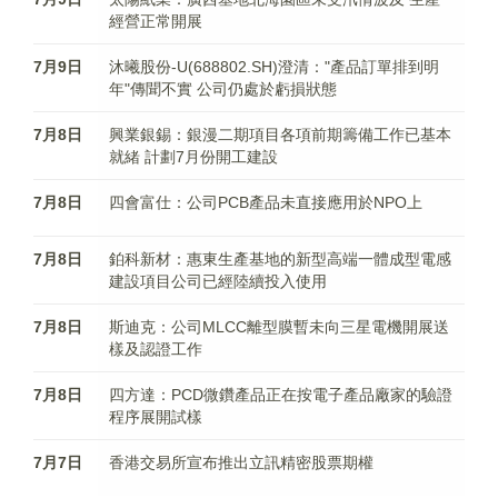
經營正常開展
7月9日
沐曦股份-U(688802.SH)澄清："產品訂單排到明
年"傳聞不實 公司仍處於虧損狀態
7月8日
興業銀錫：銀漫二期項目各項前期籌備工作已基本
就緒 計劃7月份開工建設
7月8日
四會富仕：公司PCB產品未直接應用於NPO上
7月8日
鉑科新材：惠東生產基地的新型高端一體成型電感
建設項目公司已經陸續投入使用
7月8日
斯迪克：公司MLCC離型膜暫未向三星電機開展送
樣及認證工作
7月8日
四方達：PCD微鑽產品正在按電子產品廠家的驗證
程序展開試樣
7月7日
香港交易所宣布推出立訊精密股票期權