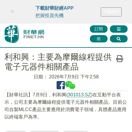
財華智庫網
FINTV
FINMETA
財華證券
媒體矩陣
下載財華財經APP
×
下載APP
智庫沙龍
聯絡我們
把握投資先機
訂閱
简
利和興：主要為摩爾線程提供
電子元器件相關產品
日期：
2026年7月9日 下午2:58
【財華社訊】7月9日，利和興(
301013.SZ
)在互動平台表
示，公司主要為摩爾線程提供電子元器件相關產品。目前公
司自製MLCC產品主要應用於消費電子領域，具體產品應用
以終端客戶為準。