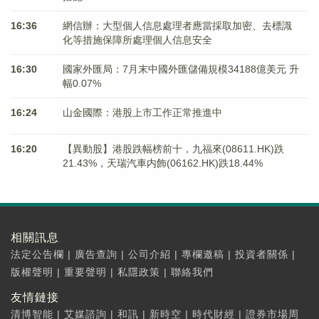
16:36
網信辦：大型個人信息處理者應當採取加密、去標識
化等措施保障所處理個人信息安全
16:30
國家外匯局：7月末中國外匯儲備規模34188億美元 升
幅0.07%
16:24
山金國際：港股上市工作正常推進中
16:20
【異動股】港股跌幅榜前十，九福來(08611.HK)跌
21.43%，天瑞汽車内飾(06162.HK)跌18.44%
相關訊息
法定公告欄
|
廣告查詢
|
公司介紹
|
專欄邀稿
|
投資者關係
|
版權聲明
|
重要聲明
|
私隱政策
|
聯絡我們
友情鏈接
清博智能
|
艾媒諮詢
|
和訊
|
新時空
|
時代財經
|
證券市場周