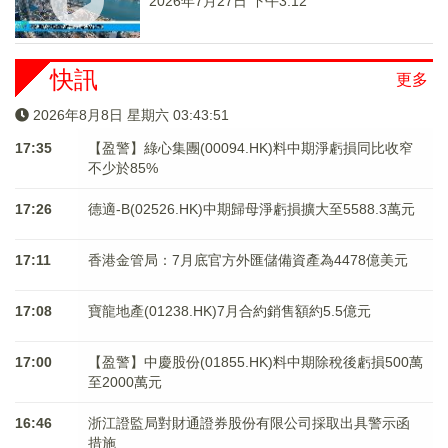
2026年7月27日 下午3:12
快訊
更多
2026年8月8日 星期六 03:43:51
17:35
【盈警】綠心集團(00094.HK)料中期淨虧損同比收窄
不少於85%
17:26
德適-B(02526.HK)中期歸母淨虧損擴大至5588.3萬元
17:11
香港金管局：7月底官方外匯儲備資產為4478億美元
17:08
寶龍地產(01238.HK)7月合約銷售額約5.5億元
17:00
【盈警】中慶股份(01855.HK)料中期除稅後虧損500萬
至2000萬元
16:46
浙江證監局對財通證券股份有限公司採取出具警示函
措施