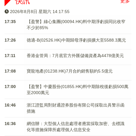
快訊
更多
2026年8月8日 星期六 14:17:55
17:35
【盈警】綠心集團(00094.HK)料中期淨虧損同比收窄
不少於85%
17:26
德適-B(02526.HK)中期歸母淨虧損擴大至5588.3萬元
17:11
香港金管局：7月底官方外匯儲備資產為4478億美元
17:08
寶龍地產(01238.HK)7月合約銷售額約5.5億元
17:00
【盈警】中慶股份(01855.HK)料中期除稅後虧損500萬
至2000萬元
16:46
浙江證監局對財通證券股份有限公司採取出具警示函
措施
16:36
網信辦：大型個人信息處理者應當採取加密、去標識
化等措施保障所處理個人信息安全