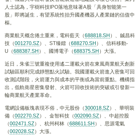
人士認為，宇樹科技IPO落地意味著A股「具身智能第一
股」即將誕生，有望系統性抬升國產機器人產業鏈的估值中
樞。
商業航天概念捲土重來，電科藍天（
688818.SH
）、鋮昌科
技（
001270.SZ
）、ST臻鐳（
688270.SH
）、信科移動-
U（
688387.SH
）、國博電子（
688375.SH
）大漲。
近日，朱雀三號重複使用遙二運載火箭在東風商業航天創新
試驗區順利完成靜態點火試驗。我國運載火箭進入密集可回
收測試階段，火箭運力與成本的平衡或為當前重點。機構指
出，低軌衛星密集發射、火箭可回收技術的突破或引發新一
輪商業航天產業革命。
電網設備板塊表現不俗，中元股份（
300018.SZ
）、華明裝
備（
002270.SZ
）、金智科技（
002090.SZ
）、中超控股
（
002471.SZ
）、杭州柯林（
688611.SH
）、思源電氣
（
002028.SZ
）大漲。