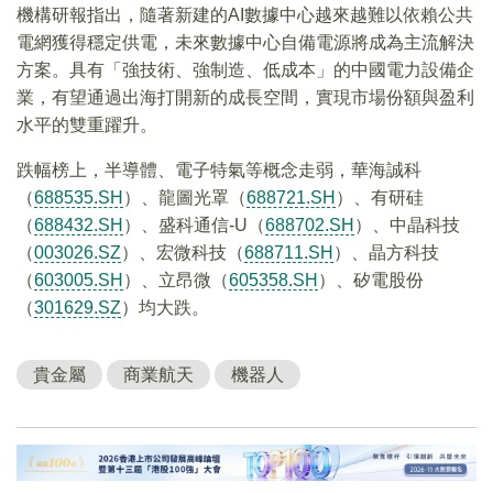
機構研報指出，隨著新建的AI數據中心越來越難以依賴公共
電網獲得穩定供電，未來數據中心自備電源將成為主流解決
方案。具有「強技術、強制造、低成本」的中國電力設備企
業，有望通過出海打開新的成長空間，實現市場份額與盈利
水平的雙重躍升。
跌幅榜上，半導體、電子特氣等概念走弱，華海誠科
（
688535.SH
）、龍圖光罩（
688721.SH
）、有研硅
（
688432.SH
）、盛科通信-U（
688702.SH
）、中晶科技
（
003026.SZ
）、宏微科技（
688711.SH
）、晶方科技
（
603005.SH
）、立昂微（
605358.SH
）、矽電股份
（
301629.SZ
）均大跌。
貴金屬
商業航天
機器人