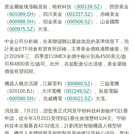
貴金屬板塊漲幅居前，曉程科技（
300139.SZ
）、西部黃金
（
601069.SH
）、四川黃金（
001337.SZ
）、赤峰黃金
（
600988.SH
）、招金黃金（
000506.SZ
）、山金國際
（
000975.SZ
）大漲。
中金公司分析稱，在美聯儲難以重啟加息的基準情形下，預
計黃金ETF持倉有望有所回補，主導黃金價格邊際修復，預
計2026年三、四季度COMEX金價中樞分別為4500美元/盎
司和4800美元/盎司。此外，在超配倉位出清後，黃金避險
價值有望回歸。
機器人概念活躍，江蘇雷利（
300660.SZ
）、三協電機
（920100.BJ）、大洋電機（
002249.SZ
）、臥龍電驅
（
600580.SH
）、兆威機電（
003021.SZ
）大漲。
消息面，7月2日，證監會正式同意宇樹科技科創板IPO註冊
申請，從今年3月20日受理到註冊生效僅歷時104天。宇樹
科技本次擬募資42.02億元，計劃用於智能機器人模型研
發、機器人本體研發及智能製造基地建設等核心項目。業內