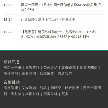
16:30
國家外匯局：7月末中國外匯儲備規模34188億美元 升
幅0.07%
16:24
山金國際：港股上市工作正常推進中
16:20
【異動股】港股跌幅榜前十，九福來(08611.HK)跌
21.43%，天瑞汽車内飾(06162.HK)跌18.44%
相關訊息
法定公告欄
|
廣告查詢
|
公司介紹
|
專欄邀稿
|
投資者關係
|
版權聲明
|
重要聲明
|
私隱政策
|
聯絡我們
友情鏈接
清博智能
|
艾媒諮詢
|
和訊
|
新時空
|
時代財經
|
證券市場周
刊
|
壹財信
|
權衡財經
|
攬富財經
|
更多...