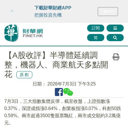
財華智庫網
FINTV
FINMETA
財華證券
媒體矩陣
下載財華財經APP
×
下載APP
智庫沙龍
聯絡我們
把握投資先機
訂閱
简
【A股收評】半導體延續調
整，機器人、商業航天多點開
花
原創
日期：
2026年7月3日 下午3:25
7月3日，三大指數集體反彈，截至收盤，上證指數漲
0.37%，深證成指漲0.64%，創業板指漲0.07%，科創50跌
0.59%。兩市超過3500隻股票飄紅，兩市成交額約3.2萬億
元。