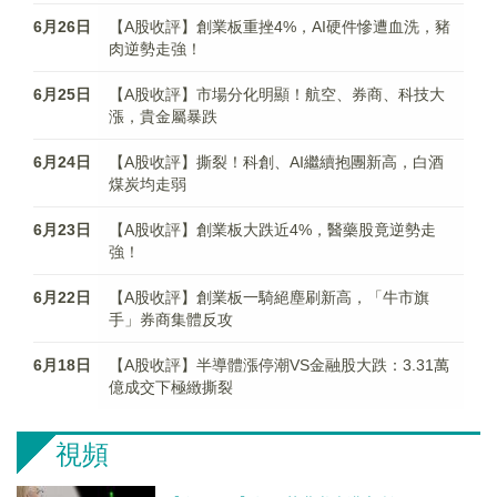
6月26日
【A股收評】創業板重挫4%，AI硬件慘遭血洗，豬
肉逆勢走強！
6月25日
【A股收評】市場分化明顯！航空、券商、科技大
漲，貴金屬暴跌
6月24日
【A股收評】撕裂！科創、AI繼續抱團新高，白酒
煤炭均走弱
6月23日
【A股收評】創業板大跌近4%，醫藥股竟逆勢走
強！
6月22日
【A股收評】創業板一騎絕塵刷新高，「牛市旗
手」券商集體反攻
6月18日
【A股收評】半導體漲停潮VS金融股大跌：3.31萬
億成交下極緻撕裂
視頻