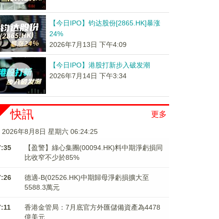
【今日IPO】钧达股份[2865.HK]暴涨
24%
2026年7月13日 下午4:09
【今日IPO】港股打新步入破发潮
2026年7月14日 下午3:34
快訊
更多
2026年8月8日 星期六 06:24:25
7:35
【盈警】綠心集團(00094.HK)料中期淨虧損同
比收窄不少於85%
7:26
德適-B(02526.HK)中期歸母淨虧損擴大至
5588.3萬元
7:11
香港金管局：7月底官方外匯儲備資產為4478
億美元