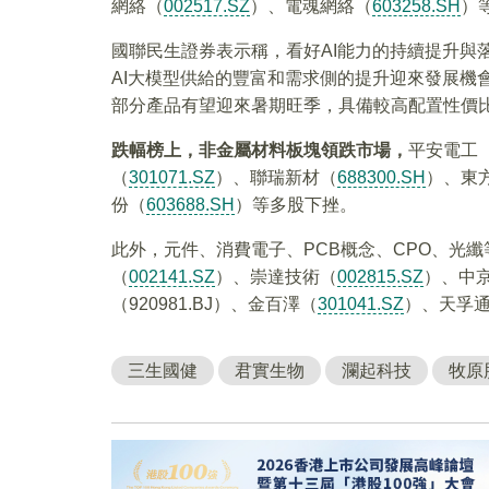
網絡（
002517.SZ
）、電魂網絡（
603258.SH
）
國聯民生證券表示稱，看好AI能力的持續提升與落地
AI大模型供給的豐富和需求側的提升迎來發展機
部分產品有望迎來暑期旺季，具備較高配置性價
跌幅榜上，非金屬材料板塊領跌市場，
平安電工
（
301071.SZ
）、聯瑞新材（
688300.SH
）、東方
份（
603688.SH
）等多股下挫。
此外，元件、消費電子、PCB概念、CPO、光
（
002141.SZ
）、崇達技術（
002815.SZ
）、中
（920981.BJ）、金百澤（
301041.SZ
）、天孚
三生國健
君實生物
瀾起科技
牧原