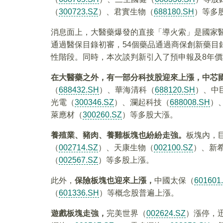
（
300723.SZ
）、君實生物（
688180.SH
）等多
消息面上，大醫藥爆發的直接「導火索」是國家醫保
通過醫保目錄初審，54個藥品通過商保創新藥目
性階段。同時，本次談判新引入了預申報及8年
在大醫藥之外，有一部分科技股迎來上漲，中芯
（
688432.SH
）、華海清科（
688120.SH
）、中
光電（
300346.SZ
）、瀾起科技（
688008.SH
）
萊應材（
300260.SZ
）等多股大漲。
養殖業、豬肉、養雞板塊也紛紛走強。
板塊內，
（
002714.SZ
）、天康生物（
002100.SZ
）、新
（
002567.SZ
）等多股上漲。
此外，
保險板塊也迎來上漲，
中國太保（
601601
（
601336.SH
）等概念股普遍上漲。
遊戲板塊走強，
完美世界（
002624.SZ
）漲停，