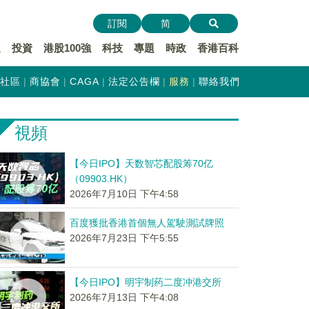
訂閱
简
遞
投資
港股100強
科技
專題
時政
香港百科
社區
商協會
CAGA
法定公告欄
服務
聯絡我們
視頻
【今日IPO】天数智芯配股筹70亿
（09903.HK）
2026年7月10日 下午4:58
百度獲批香港首個無人駕駛測試牌照
2026年7月23日 下午5:55
【今日IPO】明宇制药二度冲港交所
2026年7月13日 下午4:08