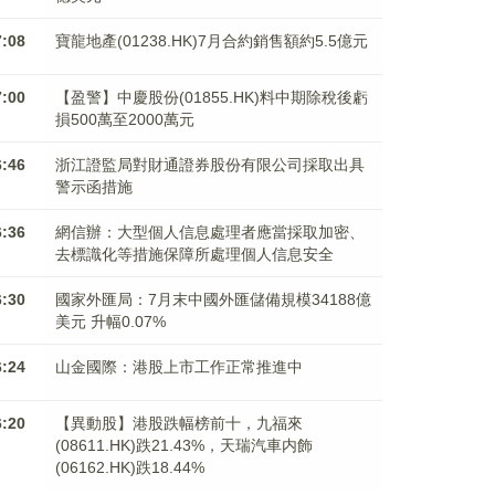
7:08
寶龍地產(01238.HK)7月合約銷售額約5.5億元
7:00
【盈警】中慶股份(01855.HK)料中期除稅後虧
損500萬至2000萬元
6:46
浙江證監局對財通證券股份有限公司採取出具
警示函措施
6:36
網信辦：大型個人信息處理者應當採取加密、
去標識化等措施保障所處理個人信息安全
6:30
國家外匯局：7月末中國外匯儲備規模34188億
美元 升幅0.07%
6:24
山金國際：港股上市工作正常推進中
6:20
【異動股】港股跌幅榜前十，九福來
(08611.HK)跌21.43%，天瑞汽車内飾
(06162.HK)跌18.44%