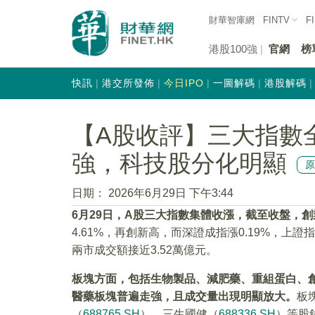
財華智庫網
FINTV
F
港股100強
官網
榜
快訊
港交所發佈
今日IPO
一圖解碼
港股解碼
【A股收評】三大指數
強，科技股分化明顯
日期：
2026年6月29日 下午3:44
6
月29
日，A
股三大指數集體收漲，截至收盤，創業
4.61%，再創新高，而深證成指漲0.19%，上證指數
兩市成交額接近3.52萬億元。
板塊方面，包括生物製品、減肥藥、重組蛋白、
醫藥板塊普遍走強，且成交量出現明顯放大。
板
（
688765.SH
）、三生國健（
688336.SH
）等股