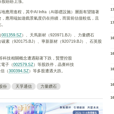
等股紛紛上漲。
1
應用進程，其中AI Infra（AI基礎設施）層面有望隨著
會，應用端如遊戲景氣度仍在持續，而當前估值較低，且
1
比。
（
001359.SZ
）、天馬新材（920971.BJ）、力量鑽石
1
碳素（920175.BJ）、寧新新材（920719.BJ）、石英股
1
纖等科技相關概念遭遇顯著下跌，賢豐控股
京電子（
002579.SZ
）等股跌停，晶賽科技
1
通信（
300394.SZ
）等多股遭遇大跌。
1
股份
天孚通信
力量鑽石
1