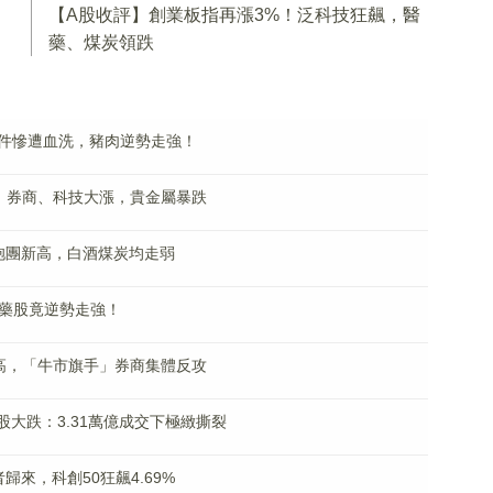
，
【A股收評】創業板指再漲3%！泛科技狂飆，醫
藥、煤炭領跌
硬件慘遭血洗，豬肉逆勢走強！
、券商、科技大漲，貴金屬暴跌
抱團新高，白酒煤炭均走弱
醫藥股竟逆勢走強！
高，「牛市旗手」券商集體反攻
股大跌：3.31萬億成交下極緻撕裂
歸來，科創50狂飆4.69%