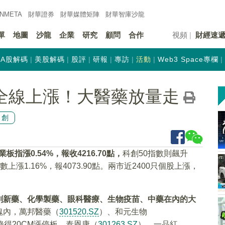
INMETA
財華證券
財華
媒體矩陣
財華
智庫沙龍
單
地圖
沙龍
企業
研究
顧問
合作
視頻
財經速
A股解碼
美股解碼
股評
研報
專訪
活動
Web3 Space專欄
全線上漲！大醫藥放量走
原創
板指漲0.54%
，報收4216.70
點，
科創50指數則飆升
上漲1.16%，報4073.90點。兩市近2400只個股上漲，
創新藥、化學製藥、眼科醫療、生物疫苗、中藥在內的大
塊內，萬邦醫藥（
301520.SZ
）、和元生物
錄得20CM漲停板，泰恩康（
301263.SZ
）、一品紅