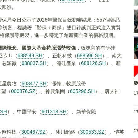
股跟漲。
局今日公示了2026年醫保目錄初審結果：557個藥品
錄初審，標誌著「醫保＋商保」雙目錄談判正式進入實質
價格保護等機製，進一步穩定了創新藥企業的價格預期。
國際概念、國際大基金持股漲勢較強，
板塊內的有研硅
巨芯-U（
688549.SH
）、正帆科技（
688596.SH
）、南大
、芯源微（
688037.SH
）、滬硅產業（
688126.SH
）、新
巨星農牧（
603477.SH
）漲停，牧原股份
希望（
000876.SZ
）、神農集團（
605296.SH
）、唐人神
1
.SH
）、中國平安（
601318.SH
）、新華保險
1
1
迅遊科技（
300467.SZ
）、冰川網絡（
300533.SZ
）、愷英