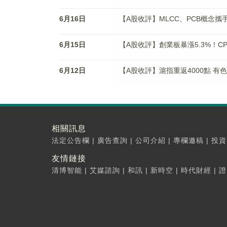
6月16日
【A股收評】MLCC、PCB概念
6月15日
【A股收評】創業板暴漲5.3%！C
6月12日
【A股收評】滬指重返4000點 
相關訊息
法定公告欄
|
廣告查詢
|
公司介紹
|
專欄邀稿
|
投資
友情鏈接
清博智能
|
艾媒諮詢
|
和訊
|
新時空
|
時代財經
|
證