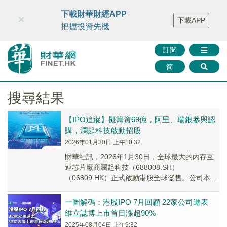
財華智庫網
FINTV
FINMETA
財華證券
媒體矩陣
下載財華財經APP
×
下載APP
智庫沙龍
聯絡我們
把握投資先機
訂閱
简
搜尋結果
【IPO追蹤】擬籌資69億，阿里、瑞銀參與認
購，瀾起科技啟動招股
2026年01月30日 上午10:32
財華社訊，2026年1月30日，全球最大的內存互
連芯片廠商瀾起科技（688008.SH）
（06809.HK）正式啟動港股全球發售。公司本次
計劃全球發售6589萬股股份，其中593...
一圖解碼：港股IPO 7月回顧 22家公司遞表
維立誌博上市首日漲超90%
2025年08月04日 上午9:32