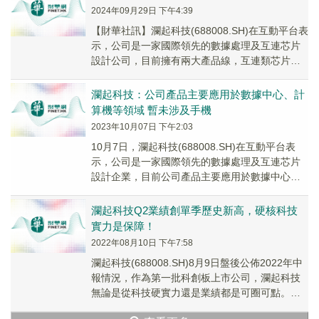
2024年09月29日 下午4:39
【財華社訊】瀾起科技(688008.SH)在互動平台表
示，公司是一家國際領先的數據處理及互連芯片
設計公司，目前擁有兩大產品線，互連類芯片產
品線和津逮服務器平台產品線。人工智能時代...
瀾起科技：公司產品主要應用於數據中心、計
算機等領域 暫未涉及手機
2023年10月07日 下午2:03
10月7日，瀾起科技(688008.SH)在互動平台表
示，公司是一家國際領先的數據處理及互連芯片
設計企業，目前公司產品主要應用於數據中心、
計算機等領域，暫未涉及手機。
瀾起科技Q2業績創單季歷史新高，硬核科技
實力是保障！
2022年08月10日 下午7:58
瀾起科技(688008.SH)8月9日盤後公佈2022年中
報情況，作為第一批科創板上市公司，瀾起科技
無論是從科技硬實力還是業績都是可圈可點。在
硬科技實力方面，公司是一家集成電路設...