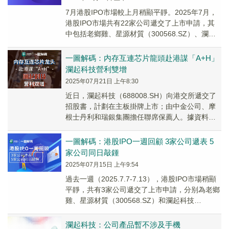
7月港股IPO市場較上月稍顯平靜。2025年7月，
港股IPO市場共有22家公司遞交了上市申請，其
中包括老鄉雞、星源材質（300568.SZ）、瀾起
科技（688008.SH）、歌爾...
一圖解碼：内存互連芯片龍頭赴港謀「A+H」
瀾起科技營利雙增
2025年07月21日 上午8:30
近日，瀾起科技（688008.SH）向港交所遞交了
招股書，計劃在主板掛牌上市；由中金公司、摩
根士丹利和瑞銀集團擔任聯席保薦人。據資料顯
示，瀾起科技已於2019年在科創板上市；若此...
一圖解碼：港股IPO一週回顧 3家公司遞表 5
家公司同日敲鍾
2025年07月15日 上午9:54
過去一週（2025.7.7-7.13），港股IPO市場稍顯
平靜，共有3家公司遞交了上市申請，分别為老鄉
雞、星源材質（300568.SZ）和瀾起科技
（688008.SH）；1家公司...
瀾起科技：公司產品暫不涉及手機