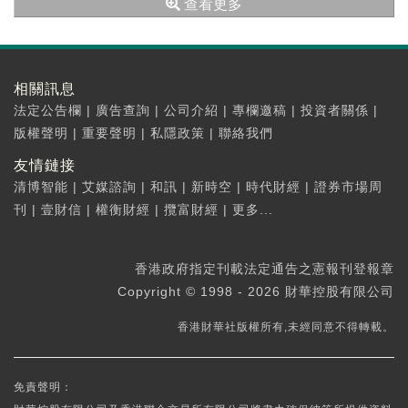
查看更多
相關訊息
法定公告欄
|
廣告查詢
|
公司介紹
|
專欄邀稿
|
投資者關係
|
版權聲明
|
重要聲明
|
私隱政策
|
聯絡我們
友情鏈接
清博智能
|
艾媒諮詢
|
和訊
|
新時空
|
時代財經
|
證券市場周
刊
|
壹財信
|
權衡財經
|
攬富財經
|
更多...
香港政府指定刊載法定通告之憲報刊登報章
Copyright © 1998 - 2026 財華控股有限公司
香港財華社版權所有,未經同意不得轉載。
免責聲明：