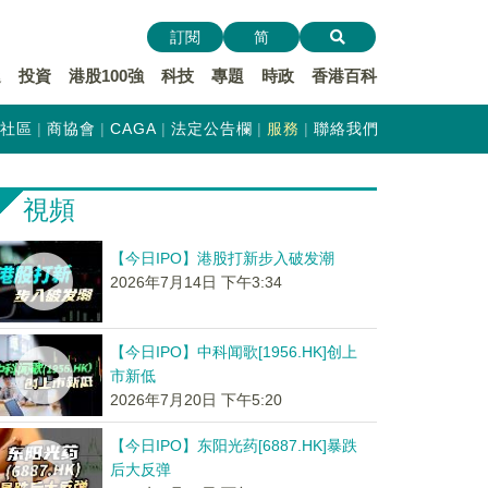
訂閱
简
遞
投資
港股100強
科技
專題
時政
香港百科
社區
商協會
CAGA
法定公告欄
服務
聯絡我們
視頻
【今日IPO】港股打新步入破发潮
2026年7月14日 下午3:34
【今日IPO】中科闻歌[1956.HK]创上
市新低
2026年7月20日 下午5:20
【今日IPO】东阳光药[6887.HK]暴跌
后大反弹