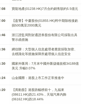
7:08
寶龍地產(01238.HK)7月合約銷售額約5.5億元
7:00
【盈警】中慶股份(01855.HK)料中期除稅後虧
損500萬至2000萬元
6:46
浙江證監局對財通證券股份有限公司採取出具
警示函措施
6:36
網信辦：大型個人信息處理者應當採取加密、
去標識化等措施保障所處理個人信息安全
6:30
國家外匯局：7月末中國外匯儲備規模34188億
美元 升幅0.07%
6:24
山金國際：港股上市工作正常推進中
6:20
【異動股】港股跌幅榜前十，九福來
(08611.HK)跌21.43%，天瑞汽車内飾
(06162.HK)跌18.44%