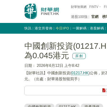
財華智庫網
FINTV
F
港股100強
官網
榜
快訊
港交所發佈
今日IPO
一圖解碼
港股解碼
中國創新投資(01217
為0.045港元
原創
日期：
2026年6月12日 上午8:42
【財華社訊】中國創新投資(
01217.HK
)公佈，於
元。（出處：財華港股智能寫手）
中國創新投資
01217.HK
資產淨值