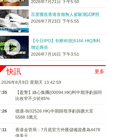
2026年7月21日 下午5:50
百度獲批香港首個無人駕駛測試牌照
2026年7月23日 下午5:55
【今日IPO】剑桥科技[6166.HK]净利
增近两倍
2026年7月16日 下午3:51
快訊
更多
2026年8月9日 星期天 13:43:00
7:35
【盈警】綠心集團(00094.HK)料中期淨虧損同
比收窄不少於85%
7:26
德適-B(02526.HK)中期歸母淨虧損擴大至
5588.3萬元
7:11
香港金管局：7月底官方外匯儲備資產為4478
億美元