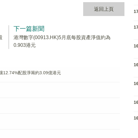
返回上頁
1
1
下一篇新聞
股
港灣數字(00913.HK)5月底每股資產淨值約為
0.903港元
1
1
折讓12.74%配股淨籌約3.09億港元
1
1
1