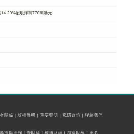
折讓14.29%配股淨籌770萬港元
者關係
|
版權聲明
|
重要聲明
|
私隱政策
|
聯絡我們
券市場周刊
|
壹財信
|
權衡財經
|
攬富財經
|
更多...