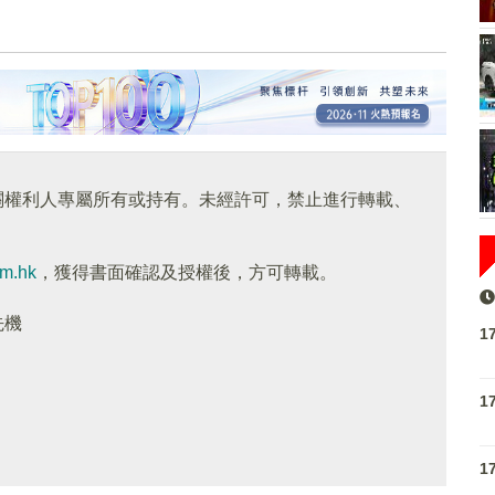
關權利人專屬所有或持有。未經許可，禁止進行轉載、
om.hk
，獲得書面確認及授權後，方可轉載。
先機
1
1
1