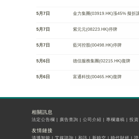
5月7日
金力集團(03919.HK)漲45% 擬
5月7日
紫元元(08223.HK)停牌
5月7日
藍河控股(00498.HK)停牌
5月6日
德信服務集團(02215.HK)復牌
5月6日
富通科技(00465.HK)復牌
相關訊息
法定公告欄
|
廣告查詢
|
公司介紹
|
專欄邀稿
|
投資
友情鏈接
清博智能
|
艾媒諮詢
|
和訊
|
新時空
|
時代財經
|
證