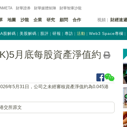
INMETA
財華證券
財華
媒體矩陣
財華
智庫沙龍
單
地圖
沙龍
企業
研究
顧問
合作
視頻
財經速
A股解碼
美股解碼
股評
研報
專訪
活動
Web3 Space專欄
.HK)5月底每股資產淨值約
2026年5月31日，公司之未經審核資產淨值約為0.045港
港交所原文