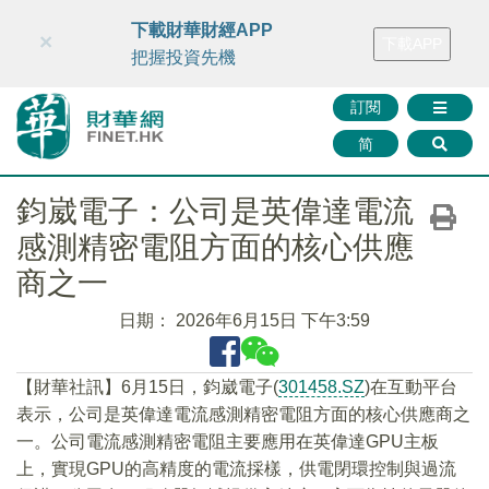
財華智庫網
FINTV
FINMETA
財華證券
媒體矩陣
下載財華財經APP
×
下載APP
智庫沙龍
聯絡我們
把握投資先機
訂閱
简
鈞崴電子：公司是英偉達電流
感測精密電阻方面的核心供應
商之一
日期：
2026年6月15日 下午3:59
【財華社訊】6月15日，鈞崴電子(
301458.SZ
)在互動平台
表示，公司是英偉達電流感測精密電阻方面的核心供應商之
一。公司電流感測精密電阻主要應用在英偉達GPU主板
上，實現GPU的高精度的電流採樣，供電閉環控制與過流