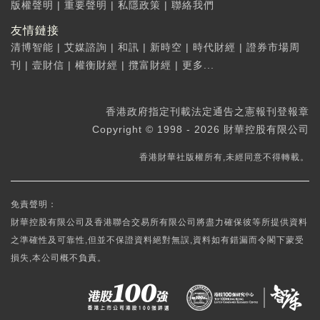
版權聲明
|
重要聲明
|
私隱政策
|
聯絡我們
友情鏈接
清博智能
|
艾媒諮詢
|
和訊
|
新時空
|
時代財經
|
證券市場周
刊
|
壹財信
|
權衡財經
|
攬富財經
|
更多...
香港政府指定刊載法定通告之憲報刊登報章
Copyright © 1998 - 2026 財華控股有限公司
香港財華社版權所有,未經同意不得轉載。
免責聲明：
財華控股有限公司及香港聯合交易所有限公司將盡力確保彼等所提供資料
之準確性及可靠性,但並不保證資料絕對無誤,資料如有錯漏而令閣下蒙受
損失,本公司概不負責。