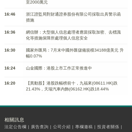
至2000萬元
16:46
浙江證監局對財通證券股份有限公司採取出具警示函
措施
16:36
網信辦：大型個人信息處理者應當採取加密、去標識
化等措施保障所處理個人信息安全
16:30
國家外匯局：7月末中國外匯儲備規模34188億美元 升
幅0.07%
16:24
山金國際：港股上市工作正常推進中
16:20
【異動股】港股跌幅榜前十，九福來(08611.HK)跌
21.43%，天瑞汽車内飾(06162.HK)跌18.44%
相關訊息
法定公告欄
|
廣告查詢
|
公司介紹
|
專欄邀稿
|
投資者關係
|