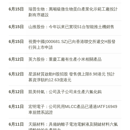
6月15日
瑞普生物：萬噸級微生物蛋白產業化示範工廠按計
劃有序建設
6月15日
山推股份：今年以來已實現51台智能推土機銷售
6月15日
視覺中國(000681.SZ)已向香港聯交所遞交H股發
行與上市申請
6月12日
英力股份：重慶工廠有生產小米相關產品
6月12日
星源材質啟動H股招股 發售價上限8.98港元 預計
募資淨額約12.63億港元
6月12日
凱美特氣：公司及子公司未生產六氟化鎢
6月11日
宏明電子：公司民用MLCC產品已通過IATF16949
車規體系認證
6月11日
天賜材料：具備鈉離子電池電解液及關鍵材料六氟