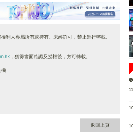
關權利人專屬所有或持有。未經許可，禁止進行轉載、
om.hk
，獲得書面確認及授權後，方可轉載。
先機
1
1
返回上頁
1