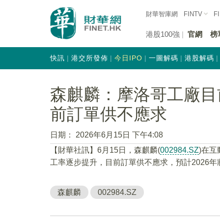
財華智庫網
FINTV
F
港股100強
官網
榜
快訊
港交所發佈
今日IPO
一圖解碼
港股解碼
森麒麟：摩洛哥工廠目
前訂單供不應求
日期：
2026年6月15日 下午4:08
【財華社訊】6月15日，森麒麟(
002984.SZ
)在
工率逐步提升，目前訂單供不應求，預計2026
森麒麟
002984.SZ