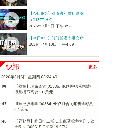
【今日IPO】鼎泰高科首日微涨
（01377.HK）
2026年7月9日 下午3:58
【今日IPO】盯盯拍递表港交所
2026年7月10日 下午4:59
快訊
更多
2026年8月6日 星期四 03:24:49
1:06
【盈警】瑞威資管(01835.HK)料中期盈轉虧
淨虧損不高於300萬元
0:47
旭輝控股集團(00884.HK)7月合同銷售金額約
6.1億元
0:40
【異動股】昨日打二板以上表現板塊拉升，欣
天科技(300615.CN)漲19.97%