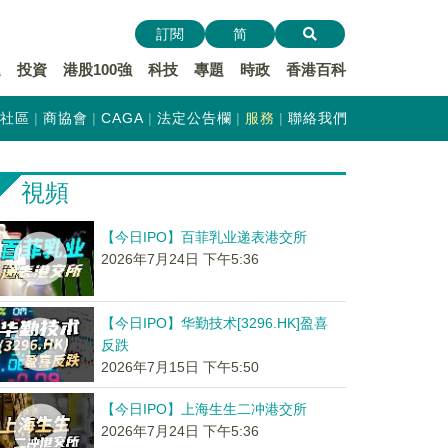
訂閱
简
遞
投資
港股100強
科技
專題
時政
香港百科
社區
商協會
CAGA
法定公告欄
服務
聯絡我們
視頻
【今日IPO】百菲乳业递表港交所
2026年7月24日 下午5:36
【今日IPO】华勤技术[3296.HK]盈喜
反跌
2026年7月15日 下午5:50
【今日IPO】上海生生二冲港交所
2026年7月24日 下午5:36