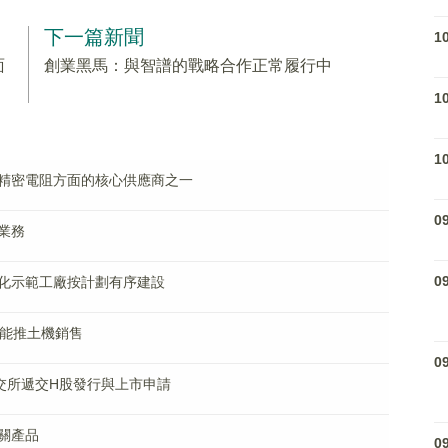
下一篇新聞
1
面
創業黑馬：與智譜的戰略合作正常履行中
1
1
精密電阻方面的核心供應商之一
0
業務
0
化示範工廠按計劃有序建設
智能推土機銷售
0
港聯交所遞交H股發行與上市申請
關產品
0