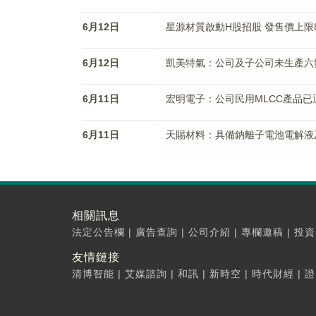
6月12日
星源材質啟動H股招股 發售價上限8.
6月12日
凱美特氣：公司及子公司未生產六
6月11日
宏明電子：公司民用MLCC產品已通過
6月11日
天賜材料：具備鈉離子電池電解液
相關訊息
法定公告欄
|
廣告查詢
|
公司介紹
|
專欄邀稿
|
投資
友情鏈接
清博智能
|
艾媒諮詢
|
和訊
|
新時空
|
時代財經
|
證