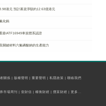
98港元 預計募資淨額約12.63億港元
氟化鎢
IATF16949車規體系認證
及關鍵材料六氟磷酸鈉的生產能力
者關係
|
版權聲明
|
重要聲明
|
私隱政策
|
聯絡我們
券市場周刊
|
壹財信
|
權衡財經
|
攬富財經
|
更多...