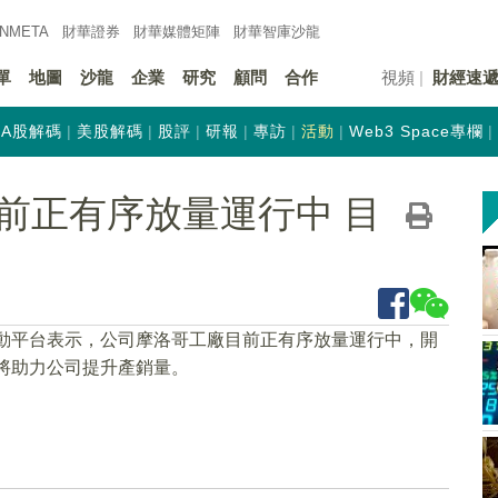
INMETA
財華證券
財華
媒體矩陣
財華
智庫沙龍
單
地圖
沙龍
企業
研究
顧問
合作
視頻
財經速
A股解碼
美股解碼
股評
研報
專訪
活動
Web3 Space專欄
前正有序放量運行中 目
互動平台表示，公司摩洛哥工廠目前正有序放量運行中，開
年將助力公司提升產銷量。