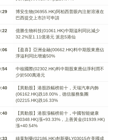
0:29
博安生物(06955.HK)阿柏西普眼內注射溶液在
巴西提交上市許可申請
0:22
億勝生物科技(01061.HK)中期溢利同比減少
32.2%至1.11億港元 派息5港仙
0:06
【盈喜】亞洲金融(00662.HK)料中期股東應佔
淨溢利同比增逾50%
9:54
中核國際(02302.HK)料中期股東應佔淨利潤不
少於500萬港元
9:40
【異動股】港股跌幅榜前十，天瑞汽車内飾
(06162.HK)跌18.00%，德信服務集團
(02215.HK)跌16.33%
9:40
【異動股】港股漲幅榜前十，中國智能健康
(00348.HK)漲+93.33%，上善黃金(01939.HK)
漲+40.54%
9:33
綠葉制藥(02186.HK)創新藥LY03015在美國成