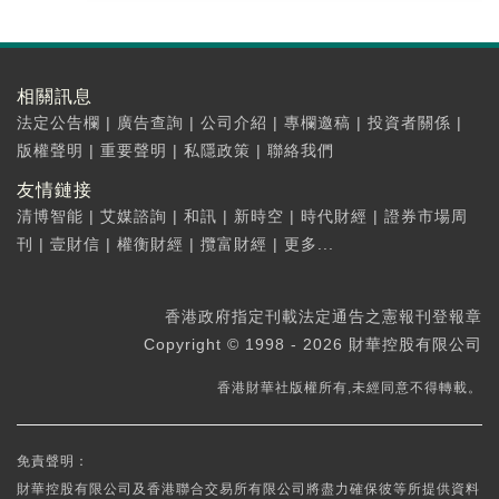
相關訊息
法定公告欄
|
廣告查詢
|
公司介紹
|
專欄邀稿
|
投資者關係
|
版權聲明
|
重要聲明
|
私隱政策
|
聯絡我們
友情鏈接
清博智能
|
艾媒諮詢
|
和訊
|
新時空
|
時代財經
|
證券市場周
刊
|
壹財信
|
權衡財經
|
攬富財經
|
更多...
香港政府指定刊載法定通告之憲報刊登報章
Copyright © 1998 - 2026 財華控股有限公司
香港財華社版權所有,未經同意不得轉載。
免責聲明：
財華控股有限公司及香港聯合交易所有限公司將盡力確保彼等所提供資料