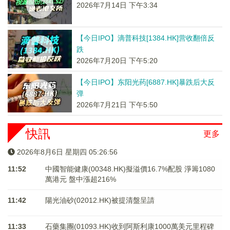
2026年7月14日 下午3:34
【今日IPO】滴普科技[1384.HK]营收翻倍反
跌
2026年7月20日 下午5:20
【今日IPO】东阳光药[6887.HK]暴跌后大反
弹
2026年7月21日 下午5:50
快訊
更多
2026年8月6日 星期四 05:26:57
11:52
中國智能健康(00348.HK)擬溢價16.7%配股 淨籌1080
萬港元 ​​​​​​​盤中漲超216%
11:42
陽光油砂(02012.HK)被提清盤呈請
11:33
石藥集團(01093.HK)收到阿斯利康1000萬美元里程碑