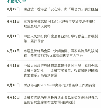
相關文章
6月12日
陳茂波：香港是「安心港」與「爆發力」的交匯點
6月11日
三方簽署備忘錄 推動印尼與香港雙邊交易使用印
尼盾及離岸人民幣
6月11日
中國人民銀行與印度尼西亞銀行舉行聯合工作機製
第二屆行長會
6月11日
市場監管總局會同中央網信辦、國家鐵路局約談攜
程、美團等7家涉火車票銷售第三方平台
6月11日
中國人民銀行與國際清算銀行共同主辦「應對全球
金融不確定性——金融市場發展、投資策略與國際
貨幣體系」高級別會議
6月10日
財政部召開2027年中央部門預算編制工作動員會
6月10日
金融監管總局副局長肖遠企會見葡萄牙保險與養老
金監管局主席加布里埃爾·伯納迪諾