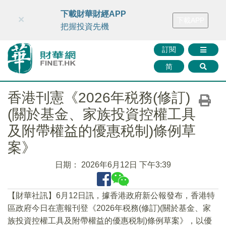
財華智庫網
FINTV
FINMETA
財華證券
媒體矩陣
下載財華財經APP
×
下載APP
智庫沙龍
聯絡我們
把握投資先機
訂閱
简
香港刊憲《2026年税務(修訂)
(關於基金、家族投資控權工具
及附帶權益的優惠税制)條例草
案》
日期：
2026年6月12日 下午3:39
【財華社訊】6月12日訊，據香港政府新公報發布，香港特
區政府今日在憲報刊登《2026年税務(修訂)(關於基金、家
族投資控權工具及附帶權益的優惠税制)條例草案》，以優