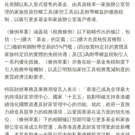
化有關以私人形式發售的基金、由具資格單一家族辦公室管
理的家族投資控權工具(家控工具)以及附帶權益的優惠税
制，以吸引更多基金和家族辦公室落戶香港。
《條例草案》涵蓋就《税務條例》以下範疇作出的修訂，包
括：(一)擴大「基金」的定義；(二)擴大合資格投資種類；
(三)撤銷有關附帶交易的5%門檻；(四)放寬特定目的實體及
家族特定目的實體的免税待遇；及(五)為附帶權益税制引入
一系列優化措施。《條例草案》亦會在統一基金免税制度下
引入税務申報機制，以及訂明類似家控工具税務寬減制度的
實質經濟活動要求。
特區財經事務及庫務局發言人表示：「香港已成為全球最大
的跨境財富管理中心。國家『十五五』規劃明確支持香港繼
續強化國際資產及財富管理中心的功能。就此，政府一直致
力締造具競爭力的税務環境，以鞏固香港在這方面的領先地
位。《條例草案》下的相關修訂預期可吸引更多基金和家族
辦公室在港成立和營運，為香港資產及財富管理業創造新機
遇，尤其有助進一步吸引區內的私募債權投資活動，並支持