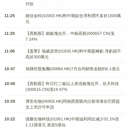
付款
11:25
維信金科(02003.HK)料中期綜合淨利潤不多於1500萬
元
11:20
【異動股】鎢板塊拉升，中鎢高新(000657.CN)漲
7.24%
11:06
【盈警】瑞威資管(01835.HK)料中期盈轉虧 淨虧損不
高於300萬元
10:47
旭輝控股集團(00884.HK)7月合同銷售金額約6.1億元
10:40
【異動股】昨日打二板以上表現板塊拉升，欣天科技
(300615.CN)漲19.97%
10:29
博安生物(06955.HK)阿柏西普眼內注射溶液在巴西提
交上市許可申請
10:22
億勝生物科技(01061.HK)中期溢利同比減少32.2%至
1.11億港元 派息5港仙