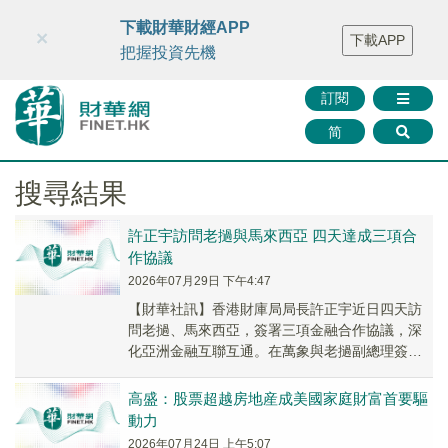
財華智庫網
FINTV
FINMETA
財華證券
媒體矩陣
下載財華財經APP
×
下載APP
智庫沙龍
聯絡我們
把握投資先機
訂閱
简
搜尋結果
許正宇訪問老撾與馬來西亞 四天達成三項合
作協議
2026年07月29日 下午4:47
【財華社訊】香港財庫局局長許正宇近日四天訪
問老撾、馬來西亞，簽署三項金融合作協議，深
化亞洲金融互聯互通。在萬象與老撾副總理簽黃
金市場備忘錄，搭建雙向黃金流通渠道，香港中
央黃金清算...
高盛：股票超越房地産成美國家庭財富首要驅
動力
2026年07月24日 上午5:07