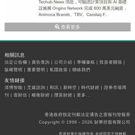
Techub News 消息，可驗證計算項目與 AI 基礎
設施層 Origins Network 完成 800 萬美元融資，
Animoca Brands、TBV、Candaq F...
查看更多
相關訊息
法定公告欄
|
廣告查詢
|
公司介紹
|
專欄邀稿
|
投資者關係
|
版權聲明
|
重要聲明
|
私隱政策
|
聯絡我們
友情鏈接
清博智能
|
艾媒諮詢
|
和訊
|
新時空
|
時代財經
|
證券市場周
刊
|
壹財信
|
權衡財經
|
攬富財經
|
更多...
香港政府指定刊載法定通告之憲報刊登報章
Copyright © 1998 - 2026 財華控股有限公司
香港財華社版權所有,未經同意不得轉載。