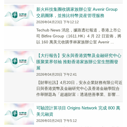
新火科技集團收購家族辦公室 Avenir Group
交易團隊，並推比特幣資産管理服務
2026年04月23日 下午12:12
Techub News 消息，據路透社報道，香港上市公
司 Bitfire Group（1611.HK）4 月 22 日宣佈，將
以 160 萬美元收購李林家族辦公室 Avenir ...
【大行報告】安永與香港貨幣及金融研究中心
匯聚業界領袖 推動香港家族辦公室生態圈發
展
2026年04月20日 下午2:41
【財華社訊】4月20日，安永企業財務有限公司近
日與香港貨幣及金融研究中心及香港金融學院合
作舉辦題為「超越財富：透過慈善事業、影響力
投資與風險管理推動香港家族辦公室生態圈發
展」的行...
可驗證計算項目 Origins Network 完成 800 萬
美元融資
2026年03月24日 下午5:12