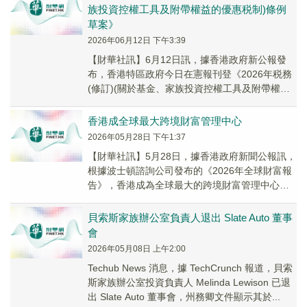
族投資控權工具及附帶權益的優惠税制)條例
草案》
2026年06月12日 下午3:39
【財華社訊】6月12日訊，據香港政府新公報發
布，香港特區政府今日在憲報刊登《2026年税務
(修訂)(關於基金、家族投資控權工具及附帶權益
的優惠税制)條例草案》，以優化有關以私人形...
香港成全球最大跨境財富管理中心
2026年05月28日 下午1:37
【財華社訊】5月28日，據香港政府新聞公報訊，
根據波士頓諮詢公司發布的《2026年全球財富報
告》，香港成為全球最大的跨境財富管理中心。
報告更預計2025至2030年間，香港管理的...
貝索斯家族辦公室負責人退出 Slate Auto 董事
會
2026年05月08日 上午2:00
Techub News 消息，據 TechCrunch 報道，貝索
斯家族辦公室投資負責人 Melinda Lewison 已退
出 Slate Auto 董事會，州務卿文件顯示其於...