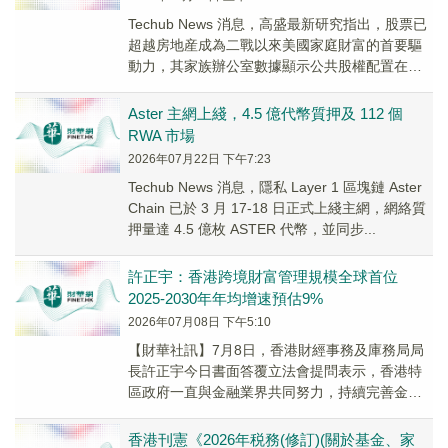
Techub News 消息，高盛最新研究指出，股票已
超越房地産成為二戰以來美國家庭財富的首要驅
動力，其家族辦公室數據顯示公共股權配置在
2025 年攀升至 31%，較 2023...
Aster 主網上綫，4.5 億代幣質押及 112 個
RWA 市場
2026年07月22日 下午7:23
Techub News 消息，隱私 Layer 1 區塊鏈 Aster
Chain 已於 3 月 17-18 日正式上綫主網，網絡質
押量達 4.5 億枚 ASTER 代幣，並同步...
許正宇：香港跨境財富管理規模全球首位
2025-2030年年均增速預估9%
2026年07月08日 下午5:10
【財華社訊】7月8日，香港財經事務及庫務局局
長許正宇今日書面答覆立法會提問表示，香港特
區政府一直與金融業界共同努力，持續完善金融
基建與生態、豐富投資產品及風險管理工具，並
深化與各...
香港刊憲《2026年税務(修訂)(關於基金、家