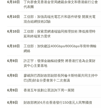
6月10日
丁向群會見香港金管局總裁余偉文和香港銀行公會
代表團
6月10日
工信部：加強高端光電芯片和器件研發 開展光電
混合組網技術試驗
6月10日
工信部：探索雲網邊端協同推理技術 降低推理時
延和終端算力需求
6月10日
工信部：加快建設400Gbps/800Gbps等骨幹傳輸
網絡
6月9日
許正宇：發揮金融樞紐優勢 將香港打造為企業財
資中心主要基地
6月9日
廖岷與巴西財政部副部長阿倫卡斯特羅共同主持中
巴(西)財金分委會第十二次會議
6月9日
香港五年規劃公眾諮詢下周一展開
6月9日
財政部將於6月在香港發行150億元人民幣國債