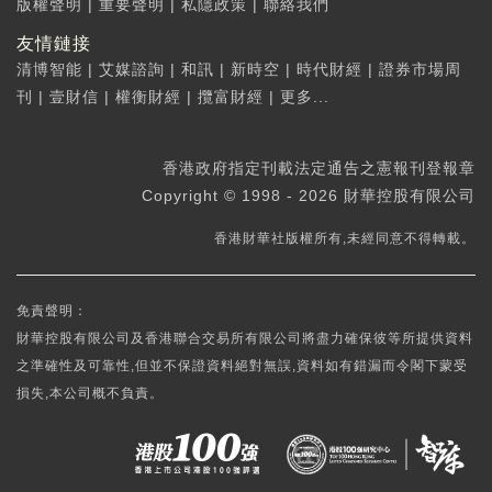
版權聲明
|
重要聲明
|
私隱政策
|
聯絡我們
友情鏈接
清博智能
|
艾媒諮詢
|
和訊
|
新時空
|
時代財經
|
證券市場周
刊
|
壹財信
|
權衡財經
|
攬富財經
|
更多...
香港政府指定刊載法定通告之憲報刊登報章
Copyright © 1998 - 2026 財華控股有限公司
香港財華社版權所有,未經同意不得轉載。
免責聲明：
財華控股有限公司及香港聯合交易所有限公司將盡力確保彼等所提供資料
之準確性及可靠性,但並不保證資料絕對無誤,資料如有錯漏而令閣下蒙受
損失,本公司概不負責。