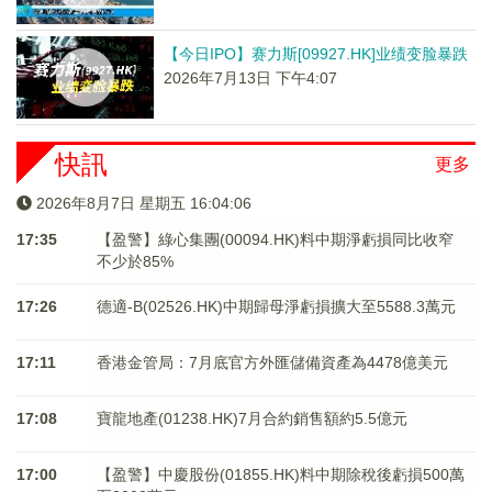
【今日IPO】赛力斯[09927.HK]业绩变脸暴跌
2026年7月13日 下午4:07
快訊
更多
2026年8月7日 星期五 16:04:06
17:35
【盈警】綠心集團(00094.HK)料中期淨虧損同比收窄
不少於85%
17:26
德適-B(02526.HK)中期歸母淨虧損擴大至5588.3萬元
17:11
香港金管局：7月底官方外匯儲備資產為4478億美元
17:08
寶龍地產(01238.HK)7月合約銷售額約5.5億元
17:00
【盈警】中慶股份(01855.HK)料中期除稅後虧損500萬