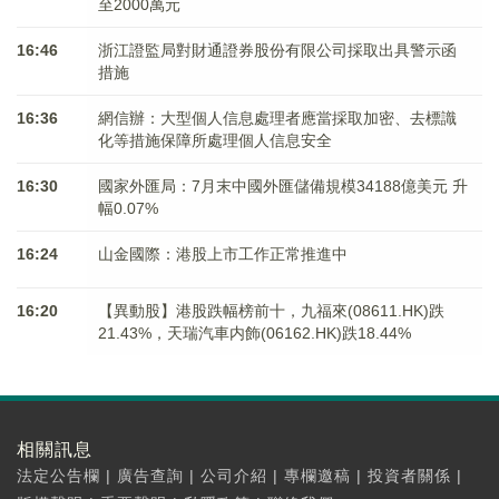
至2000萬元
16:46
浙江證監局對財通證券股份有限公司採取出具警示函
措施
16:36
網信辦：大型個人信息處理者應當採取加密、去標識
化等措施保障所處理個人信息安全
16:30
國家外匯局：7月末中國外匯儲備規模34188億美元 升
幅0.07%
16:24
山金國際：港股上市工作正常推進中
16:20
【異動股】港股跌幅榜前十，九福來(08611.HK)跌
21.43%，天瑞汽車内飾(06162.HK)跌18.44%
相關訊息
法定公告欄
|
廣告查詢
|
公司介紹
|
專欄邀稿
|
投資者關係
|