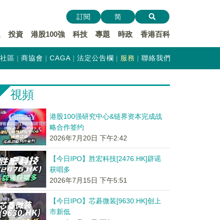
訂閱
简
遞
投資
港股100強
科技
專題
時政
香港百科
社區
商協會
CAGA
法定公告欄
服務
聯絡我們
視頻
港股100强研究中心&链界资本完成战
略合作签约
2026年7月20日 下午2:42
【今日IPO】胜宏科技[2476.HK]辟谣
获唱多
2026年7月15日 下午5:51
【今日IPO】芯碁微装[9630.HK]创上
市新低