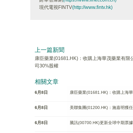
現代電視FINTV
(http://www.fintv.hk)
上一篇新聞
康臣藥業(01681.HK)：收購上海華茂藥業有限
司30%股權
相關文章
6月8日
康臣藥業(01681.HK)：收購上
6月8日
美聯集團(01200.HK)：施嘉明
6月8日
騰訊(00700.HK)更新全球中期票