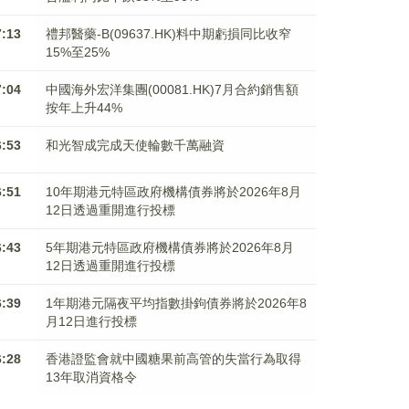
7:13
禮邦醫藥-B(09637.HK)料中期虧損同比收窄
15%至25%
7:04
中國海外宏洋集團(00081.HK)7月合約銷售額
按年上升44%
6:53
和光智成完成天使輪數千萬融資
6:51
10年期港元特區政府機構債券將於2026年8月
12日透過重開進行投標
6:43
5年期港元特區政府機構債券將於2026年8月
12日透過重開進行投標
6:39
1年期港元隔夜平均指數掛鉤債券將於2026年8
月12日進行投標
6:28
香港證監會就中國糖果前高管的失當行為取得
13年取消資格令