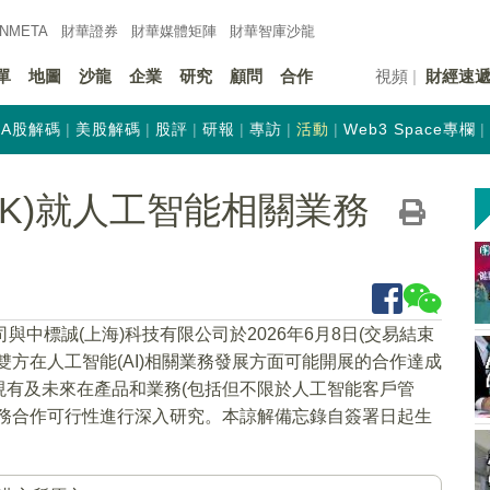
INMETA
財華證券
財華
媒體矩陣
財華
智庫沙龍
單
地圖
沙龍
企業
研究
顧問
合作
視頻
財經速
A股解碼
美股解碼
股評
研報
專訪
活動
Web3 Space專欄
.HK)就人工智能相關業務
司與中標誠(上海)科技有限公司於2026年6月8日(交易結束
方在人工智能(AI)相關業務發展方面可能開展的合作達成
現有及未來在產品和業務(包括但不限於人工智能客戶管
業務合作可行性進行深入研究。本諒解備忘錄自簽署日起生