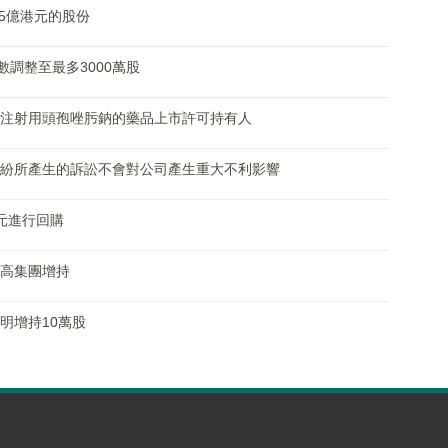
1.5億港元的股份
購數調整至最多3000萬股
准成為注射用頭孢唑肟鈉的藥品上市許可持有人
相關糾紛所產生的訴訟不會對公司產生重大不利影響
港元進行回購
東威高集團增持
方明增持10萬股