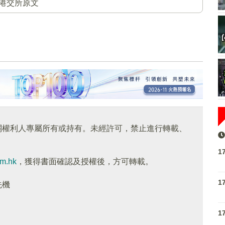
港交所原文
關權利人專屬所有或持有。未經許可，禁止進行轉載、
1
om.hk
，獲得書面確認及授權後，方可轉載。
1
先機
1