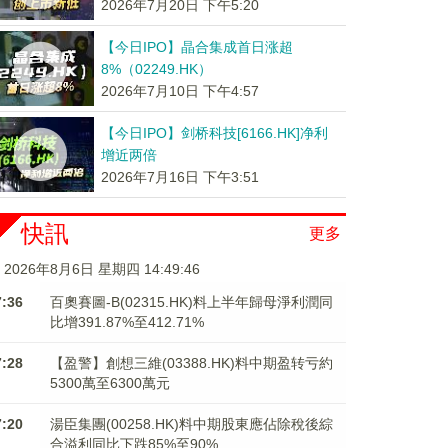
2026年7月20日 下午5:20
【今日IPO】晶合集成首日涨超
8%（02249.HK）
2026年7月10日 下午4:57
【今日IPO】剑桥科技[6166.HK]净利
增近两倍
2026年7月16日 下午3:51
快訊
更多
2026年8月6日 星期四 14:49:47
7:36
百奧賽圖-B(02315.HK)料上半年歸母淨利潤同
比增391.87%至412.71%
7:28
【盈警】創想三維(03388.HK)料中期盈转亏約
5300萬至6300萬元
7:20
湯臣集團(00258.HK)料中期股東應佔除稅後綜
合溢利同比下跌85%至90%