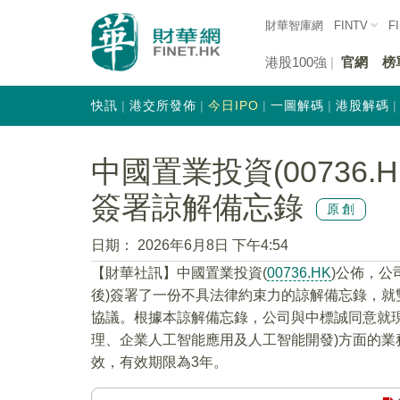
財華智庫網
FINTV
F
港股100強
官網
榜
快訊
港交所發佈
今日IPO
一圖解碼
港股解碼
中國置業投資(00736
簽署諒解備忘錄
原創
日期：
2026年6月8日 下午4:54
​【財華社訊】中國置業投資(
00736.HK
)公佈，公
後)簽署了一份不具法律約束力的諒解備忘錄，就雙
協議。根據本諒解備忘錄，公司與中標誠同意就
理、企業人工智能應用及人工智能開發)方面的
效，有效期限為3年。