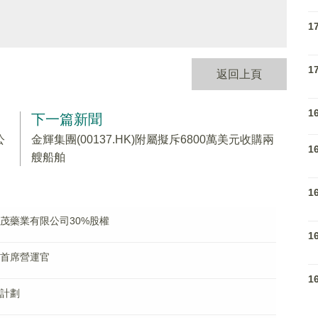
1
1
返回上頁
1
下一篇新聞
公
金輝集團(00137.HK)附屬擬斥6800萬美元收購兩
1
艘船舶
1
海華茂藥業有限公司30%股權
1
獲任首席營運官
1
據計劃