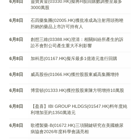
6月8日
靈寶黃金(03330.HK)擬將H股回購數調整至最多
3000萬股
6月8日
石四藥集團(02005.HK)獲批准成為注射用頭孢唑
肟鈉的藥品上市許可持有人
6月8日
創想三維(03388.HK)澄清：相關糾紛所產生的訴
訟不會對公司產生重大不利影響
6月8日
加科思(01167.HK)擬斥最多1億港元進行回購
6月8日
威高股份(01066.HK)獲控股股東威高集團增持
6月8日
博雷頓(01333.HK)獲控股股東陳方明增持10萬股
6月8日
【盈喜】IBI GROUP HLDGS(01547.HK)料年度純
利增加至約1350萬港元
6月8日
歌禮製藥-B(01672.HK)三項關鍵研究在美國糖尿
病協會2026年度科學會議亮相