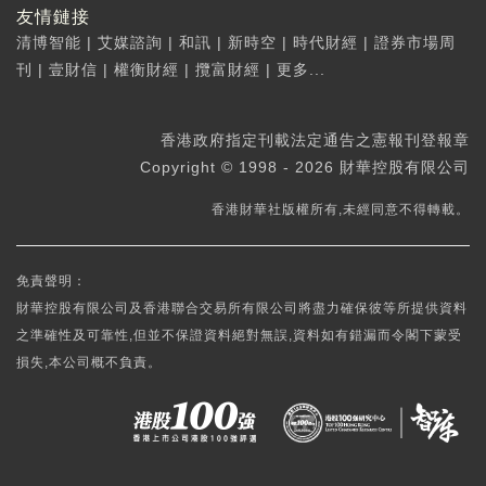
友情鏈接
清博智能
|
艾媒諮詢
|
和訊
|
新時空
|
時代財經
|
證券市場周
刊
|
壹財信
|
權衡財經
|
攬富財經
|
更多...
香港政府指定刊載法定通告之憲報刊登報章
Copyright © 1998 - 2026 財華控股有限公司
香港財華社版權所有,未經同意不得轉載。
免責聲明：
財華控股有限公司及香港聯合交易所有限公司將盡力確保彼等所提供資料
之準確性及可靠性,但並不保證資料絕對無誤,資料如有錯漏而令閣下蒙受
損失,本公司概不負責。