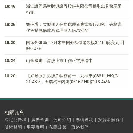
16:46
浙江證監局對財通證券股份有限公司採取出具警示函
措施
16:36
網信辦：大型個人信息處理者應當採取加密、去標識
化等措施保障所處理個人信息安全
16:30
國家外匯局：7月末中國外匯儲備規模34188億美元 升
幅0.07%
16:24
山金國際：港股上市工作正常推進中
16:20
【異動股】港股跌幅榜前十，九福來(08611.HK)跌
21.43%，天瑞汽車内飾(06162.HK)跌18.44%
相關訊息
法定公告欄
|
廣告查詢
|
公司介紹
|
專欄邀稿
|
投資者關係
|
版權聲明
|
重要聲明
|
私隱政策
|
聯絡我們