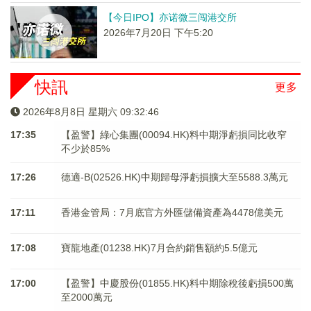
【今日IPO】亦诺微三闯港交所
2026年7月20日 下午5:20
快訊
更多
2026年8月8日 星期六 09:32:46
17:35
【盈警】綠心集團(00094.HK)料中期淨虧損同比收窄
不少於85%
17:26
德適-B(02526.HK)中期歸母淨虧損擴大至5588.3萬元
17:11
香港金管局：7月底官方外匯儲備資產為4478億美元
17:08
寶龍地產(01238.HK)7月合約銷售額約5.5億元
17:00
【盈警】中慶股份(01855.HK)料中期除稅後虧損500萬
至2000萬元