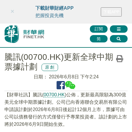
財華智庫網
FINTV
FINMETA
財華證券
媒體矩陣
下載財華財經APP
×
下載APP
智庫沙龍
聯絡我們
把握投資先機
訂閱
简
騰訊(00700.HK)更新全球中期
票據計劃
原創
日期：
2026年6月8日 下午2:24
​【財華社訊】騰訊(
00700.HK
)公佈，更新最高限額為300億
美元全球中期票據計劃。公司已向香港聯合交易所有限公司
申請該計劃於2026年6月8日後起計12個月上市，票據可由
公司以債務發行的方式僅發行予專業投資者。該計劃的上市
將於2026年6月9日開始生效。