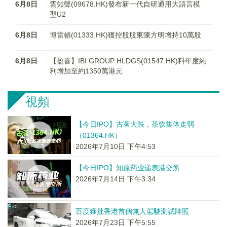
6月8日
雲知聲(09678.HK)發布新一代自研通用大語言模
型U2
6月8日
博雷頓(01333.HK)獲控股股東陳方明增持10萬股
6月8日
【盈喜】IBI GROUP HLDGS(01547.HK)料年度純
利增加至約1350萬港元
視頻
【今日IPO】古茗大跌，茶饮集体走弱
（01364.HK）
2026年7月10日 下午4:53
【今日IPO】知原药业递表港交所
2026年7月14日 下午3:34
百度獲批香港首個無人駕駛測試牌照
2026年7月23日 下午5:55