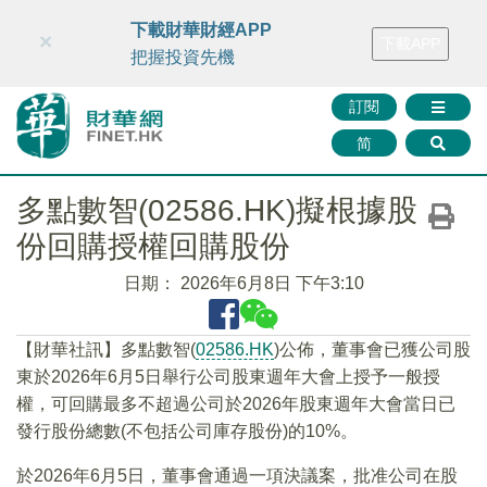
財華智庫網
FINTV
FINMETA
財華證券
媒體矩陣
下載財華財經APP
×
下載APP
智庫沙龍
聯絡我們
把握投資先機
訂閱
简
多點數智(02586.HK)擬根據股
份回購授權回購股份
日期：
2026年6月8日 下午3:10
​【財華社訊】多點數智(
02586.HK
)公佈，董事會已獲公司股
東於2026年6月5日舉行公司股東週年大會上授予一般授
權，可回購最多不超過公司於2026年股東週年大會當日已
發行股份總數(不包括公司庫存股份)的10%。
於2026年6月5日，董事會通過一項決議案，批准公司在股