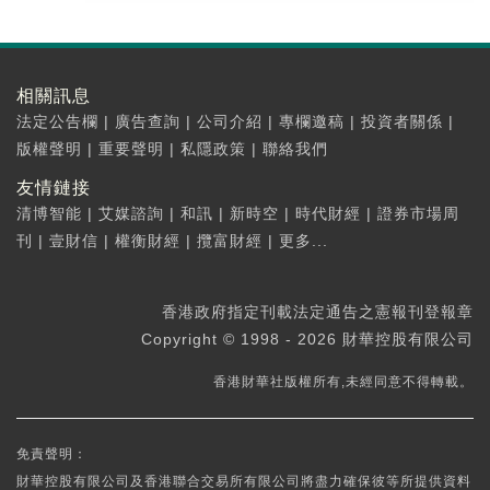
相關訊息
法定公告欄
|
廣告查詢
|
公司介紹
|
專欄邀稿
|
投資者關係
|
版權聲明
|
重要聲明
|
私隱政策
|
聯絡我們
友情鏈接
清博智能
|
艾媒諮詢
|
和訊
|
新時空
|
時代財經
|
證券市場周
刊
|
壹財信
|
權衡財經
|
攬富財經
|
更多...
香港政府指定刊載法定通告之憲報刊登報章
Copyright © 1998 - 2026 財華控股有限公司
香港財華社版權所有,未經同意不得轉載。
免責聲明：
財華控股有限公司及香港聯合交易所有限公司將盡力確保彼等所提供資料