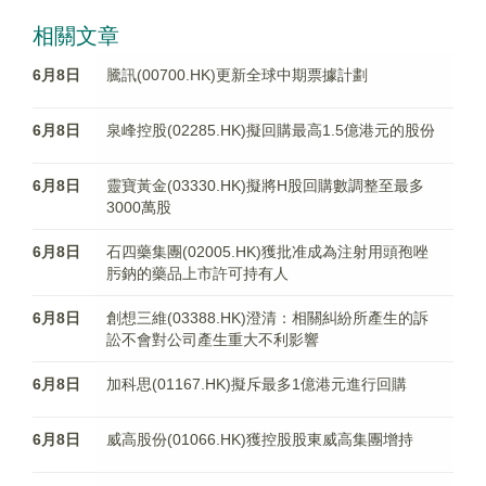
相關文章
6月8日
騰訊(00700.HK)更新全球中期票據計劃
6月8日
泉峰控股(02285.HK)擬回購最高1.5億港元的股份
6月8日
靈寶黃金(03330.HK)擬將H股回購數調整至最多
3000萬股
6月8日
石四藥集團(02005.HK)獲批准成為注射用頭孢唑
肟鈉的藥品上市許可持有人
6月8日
創想三維(03388.HK)澄清：相關糾紛所產生的訴
訟不會對公司產生重大不利影響
6月8日
加科思(01167.HK)擬斥最多1億港元進行回購
6月8日
威高股份(01066.HK)獲控股股東威高集團增持