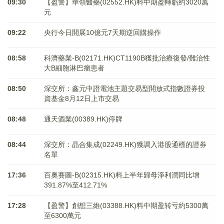
09:30
【盈警】華領醫藥(02552.HK)料中期盈轉虧約3020萬
元
09:22
央行今日開展10億元7天期逆回購操作
08:58
科濟藥業-B(02171.HK)CT1190B獲批治療復發/難治性
大B細胞淋巴瘤患者
08:50
深交所：鑫元中證電池主題交易型開放式指數證券投
資基金8月12日上市交易
08:48
通天酒業(00389.HK)停牌
08:44
深交所：晶合集成(02249.HK)獲調入港股通標的證券
名單
17:36
百奧賽圖-B(02315.HK)料上半年歸母淨利潤同比增
391.87%至412.71%
17:28
【盈警】創想三維(03388.HK)料中期盈转亏約5300萬
至6300萬元