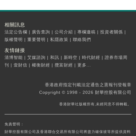
相關訊息
法定公告欄
|
廣告查詢
|
公司介紹
|
專欄邀稿
|
投資者關係
|
版權聲明
|
重要聲明
|
私隱政策
|
聯絡我們
友情鏈接
清博智能
|
艾媒諮詢
|
和訊
|
新時空
|
時代財經
|
證券市場周
刊
|
壹財信
|
權衡財經
|
攬富財經
|
更多...
香港政府指定刊載法定通告之憲報刊登報章
Copyright © 1998 - 2026 財華控股有限公司
香港財華社版權所有,未經同意不得轉載。
免責聲明：
財華控股有限公司及香港聯合交易所有限公司將盡力確保彼等所提供資料