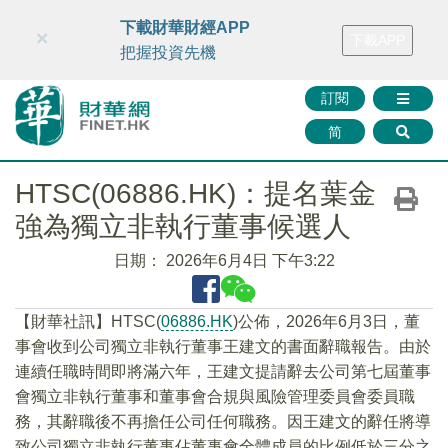
財華智庫網
FINTV
FINMETA
財華證券
媒體矩陣
下載財華財經APP
×
下載APP
智庫沙龍
聯絡我們
把握投資先機
訂閱
简
HTSC(06886.HK)：提名葉金
強為獨立非執行董事候選人
日期：
2026年6月4日 下午3:22
​​【財華社訊】HTSC(
06886.HK
)公佈，2026年6月3日，董
事會收到公司獨立非執行董事王建文的書面辭職報告。由於
連續任職時間即將滿六年，王建文提請辭去公司第七屆董事
會獨立非執行董事和董事會合規與風險管理委員會委員職
務，其辭職後不再擔任公司任何職務。因王建文的辭任將導
致公司獨立非執行董事佔董事會全體成員的比例低於三分之