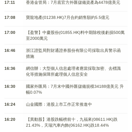
17:11
香港金管局：7月底官方外匯儲備資產為4478億美元
17:08
寶龍地產(01238.HK)7月合約銷售額約5.5億元
17:00
【盈警】中慶股份(01855.HK)料中期除稅後虧損500萬
至2000萬元
16:46
浙江證監局對財通證券股份有限公司採取出具警示函
措施
16:36
網信辦：大型個人信息處理者應當採取加密、去標識
化等措施保障所處理個人信息安全
16:30
國家外匯局：7月末中國外匯儲備規模34188億美元 升
幅0.07%
16:24
山金國際：港股上市工作正常推進中
16:20
【異動股】港股跌幅榜前十，九福來(08611.HK)跌
21.43%，天瑞汽車内飾(06162.HK)跌18.44%