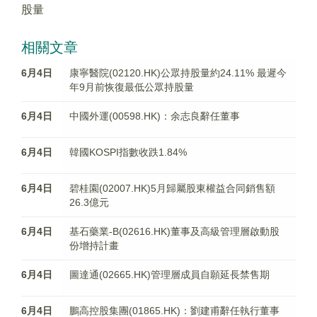
股量
相關文章
6月4日
康寧醫院(02120.HK)公眾持股量約24.11% 最遲今
年9月前恢復最低公眾持股量
6月4日
中國外運(00598.HK)：余志良辭任董事
6月4日
韓國KOSPI指數收跌1.84%
6月4日
碧桂園(02007.HK)5月歸屬股東權益合同銷售額
26.3億元
6月4日
基石藥業-B(02616.HK)董事及高級管理層啟動股
份增持計畫
6月4日
圖達通(02665.HK)管理層成員自願延長禁售期
6月4日
鵬高控股集團(01865.HK)：劉建甫辭任執行董事