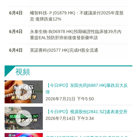
6月4日
曦智科技-Ｐ(01879.HK)：不建議派付2025年度股
息 復牌跌逾12%
6月4日
永泰生物-B(06978.HK)預期確證性臨床後39月內
重提EAL預防肝癌術後復發新藥申請
6月4日
英諾賽科(02577.HK)完成H股全流通
視頻
【今日IPO】东阳光药[6887.HK]暴跌后大反
弹
2026年7月21日 下午5:50
【今日IPO】视源股份[2841.SZ]递表港交所
2026年7月14日 下午3:34