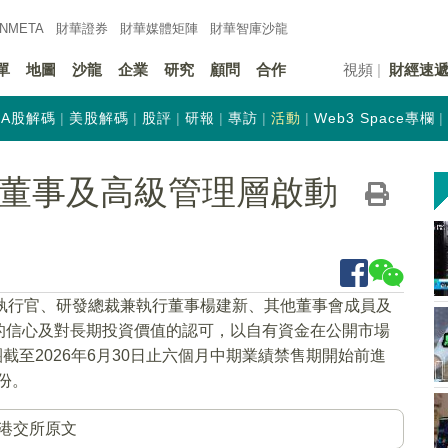
INMETA
財華證券
財華
媒體矩陣
財華
智庫沙龍
單
地圖
沙龍
企業
研究
顧問
合作
視頻
財經速
A股解碼
美股解碼
股評
研報
專訪
活動
Web3 Space專欄
HK)董事及高級管理層啟動
席執行官、研發總裁兼執行董事楊建新、其他董事會成員及
的信心及對長期投資價值的認可，以自有資金在公開市場
截至2026年6月30日止六個月中期業績禁售期開始前進
份。
港交所原文