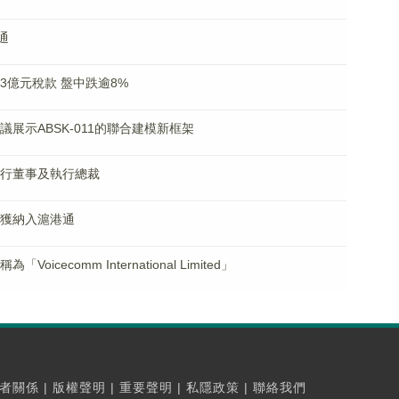
通
繳3億元稅款 盤中跌逾8%
E會議展示ABSK-011的聯合建模新框架
任執行董事及執行總裁
通股獲納入滬港通
oicecomm International Limited」
者關係
|
版權聲明
|
重要聲明
|
私隱政策
|
聯絡我們