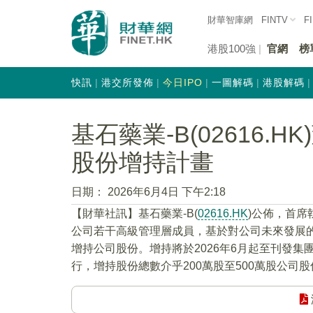
財華智庫網
FINTV
F
港股100強
官網
榜
快訊
港交所發佈
今日IPO
一圖解碼
港股解碼
基石藥業-B(02616.
股份增持計畫
日期：
2026年6月4日 下午2:18
​【財華社訊】基石藥業-B(
02616.HK
)公佈，首
公司若干高級管理層成員，基於對公司未來發展
增持公司股份。增持將於2026年6月起至刊發集團
行，增持股份總數介乎200萬股至500萬股公司股