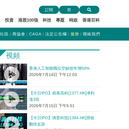
訂閱
简
遞
投資
港股100強
科技
專題
時政
香港百科
社區
商協會
CAGA
法定公告欄
服務
聯絡我們
視頻
香港人工智能職位空缺按年增50%
2026年7月14日 下午12:03
【今日IPO】鼎泰高科[1377.HK]净利
涨3倍
2026年7月15日 下午5:51
【今日IPO】滴普科技[1384.HK]营收
翻倍反跌