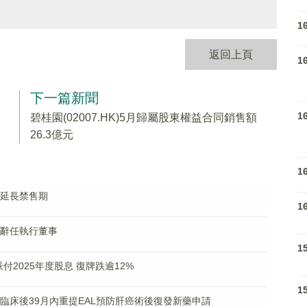
1
返回上頁
1
下一篇新聞
1
碧桂園(02007.HK)5月歸屬股東權益合同銷售額
26.3億元
1
自願延長禁售期
1
建甫辭任執行董事
1
議派付2025年度股息 復牌跌逾12%
1
確證性臨床後39月內重提EAL預防肝癌術後復發新藥申請