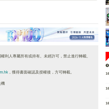
關權利人專屬所有或持有。未經許可，禁止進行轉載、
om.hk
，獲得書面確認及授權後，方可轉載。
1
先機
1
1