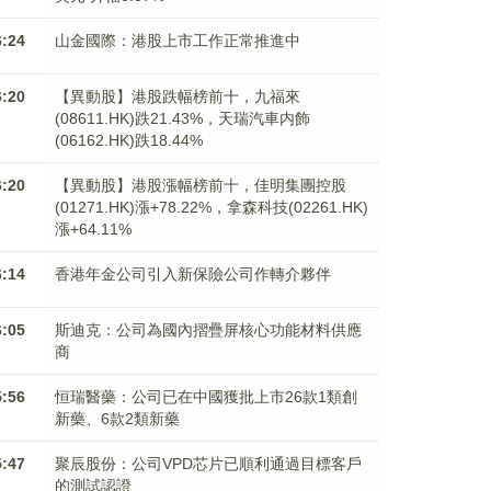
6:24
山金國際：港股上市工作正常推進中
6:20
【異動股】港股跌幅榜前十，九福來
(08611.HK)跌21.43%，天瑞汽車内飾
(06162.HK)跌18.44%
6:20
【異動股】港股漲幅榜前十，佳明集團控股
(01271.HK)漲+78.22%，拿森科技(02261.HK)
漲+64.11%
6:14
香港年金公司引入新保險公司作轉介夥伴
6:05
斯迪克：公司為國內摺疊屏核心功能材料供應
商
5:56
恒瑞醫藥：公司已在中國獲批上市26款1類創
新藥、6款2類新藥
5:47
聚辰股份：公司VPD芯片已順利通過目標客戶
的測試認證