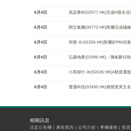
6月4日
英諾賽科(02577.HK)完成H股全流
6月4日
閱文集團(00772.HK)附屬完成補
6月4日
和譽-Ｂ(02256.HK)附屬於PAG
6月4日
弘陽地產(01996.HK)：陳彬辭
6月4日
小馬智行-Ｗ(02026.HK)A類普
6月4日
聲通科技(02495.HK)擬變更英文名稱為「V
相關訊息
法定公告欄
|
廣告查詢
|
公司介紹
|
專欄邀稿
|
投資