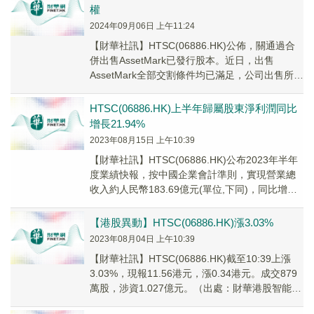
權
2024年09月06日 上午11:24
【財華社訊】HTSC(06886.HK)公佈，關通過合
併出售AssetMark已發行股本。近日，出售
AssetMark全部交割條件均已滿足，公司出售所持
AssetMark全部股權...
HTSC(06886.HK)上半年歸屬股東淨利潤同比
增長21.94%
2023年08月15日 上午10:39
【財華社訊】HTSC(06886.HK)公布2023年半年
度業績快報，按中國企業會計準則，實現營業總
收入約人民幣183.69億元(單位,下同)，同比增長
13.63%；歸屬股東淨利...
【港股異動】HTSC(06886.HK)漲3.03%
2023年08月04日 上午10:39
【財華社訊】HTSC(06886.HK)截至10:39上漲
3.03%，現報11.56港元，漲0.34港元。成交879
萬股，涉資1.027億元。（出處：財華港股智能寫
手）