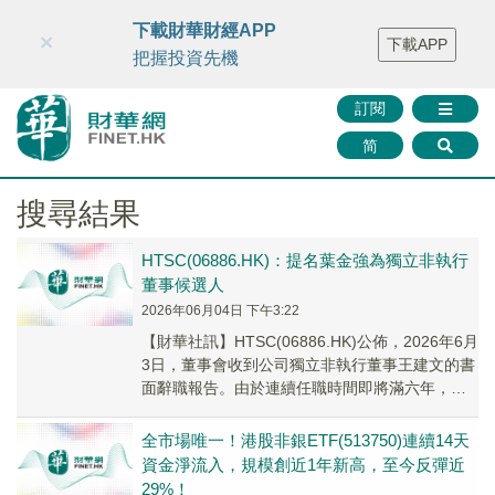
財華智庫網
FINTV
FINMETA
財華證券
媒體矩陣
下載財華財經APP
×
下載APP
智庫沙龍
聯絡我們
把握投資先機
訂閱
简
搜尋結果
HTSC(06886.HK)：提名葉金強為獨立非執行
董事候選人
2026年06月04日 下午3:22
​​【財華社訊】HTSC(06886.HK)公佈，2026年6月
3日，董事會收到公司獨立非執行董事王建文的書
面辭職報告。由於連續任職時間即將滿六年，王
建文提請辭去公司第七屆董事會...
全市場唯一！港股非銀ETF(513750)連續14天
資金淨流入，規模創近1年新高，至今反彈近
29%！