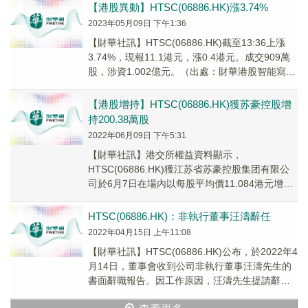
【港股異動】HTSC(06886.HK)漲3.74%
2023年05月09日 下午1:36
【財華社訊】HTSC(06886.HK)截至13:36上漲
3.74%，現報11.1港元，漲0.4港元。成交909萬
股，涉資1.002億元。（出處：財華港股智能寫
手）
【港股增持】HTSC(06886.HK)獲苏豪控股增
持200.38萬股
2022年06月09日 下午5:31
【財華社訊】港交所權益資料顯示，
HTSC(06886.HK)獲江苏省苏豪控股集团有限公
司於6月7日在場內以每股平均價11.084港元增持
200.38萬股，涉資約2221.01萬港...
HTSC(06886.HK)：非執行董事汪濤辭任
2022年04月15日 上午11:08
【財華社訊】HTSC(06886.HK)公布，於2022年4
月14日，董事會收到公司非執行董事汪濤先生的
書面辭職報告。因工作原因，汪濤先生提請辭去
公司第五屆董事會非執行董事及董事...