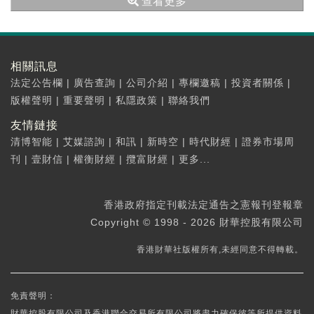
查看更多
相關訊息
法定公告欄
|
廣告查詢
|
公司介紹
|
專欄邀稿
|
投資者關係
|
版權聲明
|
重要聲明
|
私隱政策
|
聯絡我們
友情鏈接
清博智能
|
艾媒諮詢
|
和訊
|
新時空
|
時代財經
|
證券市場周
刊
|
壹財信
|
權衡財經
|
攬富財經
|
更多...
香港政府指定刊載法定通告之憲報刊登報章
Copyright © 1998 - 2026 財華控股有限公司
香港財華社版權所有,未經同意不得轉載。
免責聲明：
財華控股有限公司及香港聯合交易所有限公司將盡力確保彼等所提供資料