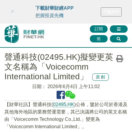
財華智庫網
FINTV
FINMETA
財華證券
媒體矩陣
下載財華財經APP
×
下載APP
智庫沙龍
聯絡我們
把握投資先機
訂閱
简
聲通科技(02495.HK)擬變更英
文名稱為「Voicecomm
International Limited」
原創
日期：
2026年6月4日 上午11:02
​【財華社訊】聲通科技(
02495.HK
)公佈，鑒於公司於香港及
其他海外地區的業務營運需要，其已決議將公司的英文名稱
由「Voicecomm Technology Co.,Ltd.」變更為
「Voicecomm International Limited」。