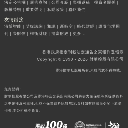
法定公告欄
|
廣告查詢
|
公司介紹
|
專欄邀稿
|
投資者關係
|
版權聲明
|
重要聲明
|
私隱政策
|
聯絡我們
友情鏈接
清博智能
|
艾媒諮詢
|
和訊
|
新時空
|
時代財經
|
證券市場周
刊
|
壹財信
|
權衡財經
|
攬富財經
|
更多...
香港政府指定刊載法定通告之憲報刊登報章
Copyright © 1998 - 2026 財華控股有限公司
香港財華社版權所有,未經同意不得轉載。
免責聲明：
財華控股有限公司及香港聯合交易所有限公司將盡力確保彼等所提供資料
之準確性及可靠性,但並不保證資料絕對無誤,資料如有錯漏而令閣下蒙受
損失,本公司概不負責。