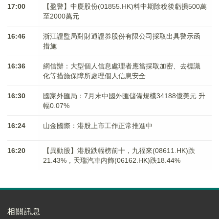
17:00
【盈警】中慶股份(01855.HK)料中期除稅後虧損500萬
至2000萬元
16:46
浙江證監局對財通證券股份有限公司採取出具警示函
措施
16:36
網信辦：大型個人信息處理者應當採取加密、去標識
化等措施保障所處理個人信息安全
16:30
國家外匯局：7月末中國外匯儲備規模34188億美元 升
幅0.07%
16:24
山金國際：港股上市工作正常推進中
16:20
【異動股】港股跌幅榜前十，九福來(08611.HK)跌
21.43%，天瑞汽車内飾(06162.HK)跌18.44%
相關訊息