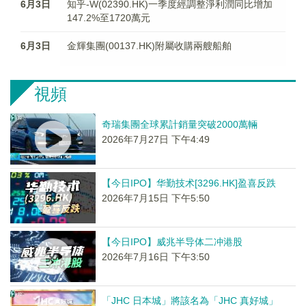
6月3日
知乎-W(02390.HK)一季度經調整淨利潤同比增加
147.2%至1720萬元
6月3日
金輝集團(00137.HK)附屬收購兩艘船舶
視頻
奇瑞集團全球累計銷量突破2000萬輛
2026年7月27日 下午4:49
【今日IPO】华勤技术[3296.HK]盈喜反跌
2026年7月15日 下午5:50
【今日IPO】威兆半导体二冲港股
2026年7月16日 下午3:50
「JHC 日本城」將該名為「JHC 真好城」