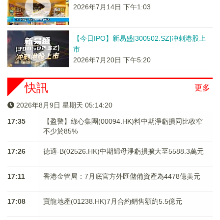
2026年7月14日 下午1:03
【今日IPO】新易盛[300502.SZ]冲刺港股上
市
2026年7月20日 下午5:20
快訊
更多
2026年8月9日 星期天 05:14:21
17:35
【盈警】綠心集團(00094.HK)料中期淨虧損同比收窄
不少於85%
17:26
德適-B(02526.HK)中期歸母淨虧損擴大至5588.3萬元
17:11
香港金管局：7月底官方外匯儲備資產為4478億美元
17:08
寶龍地產(01238.HK)7月合約銷售額約5.5億元