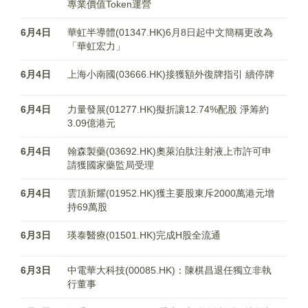
專業價值Token運營
6月4日
華虹半導體(01347.HK)6月8日起中文簡稱更改為
「華虹宏力」
6月4日
上海小南國(03666.HK)接獲額外復牌指引 續停牌
6月4日
力量發展(01277.HK)擬折讓12.74%配股 淨筹約
3.09億港元
6月4日
翰森製藥(03692.HK)奧萊泊肽注射液上市許可申
請獲國家藥監局受理
6月4日
雲頂新耀(01952.HK)獲主要股東斥2000萬港元增
持69萬股
6月3日
瑛泰醫療(01501.HK)完成H股全流通
6月3日
中電華大科技(00085.HK)：陳棋昌退任獨立非執
行董事