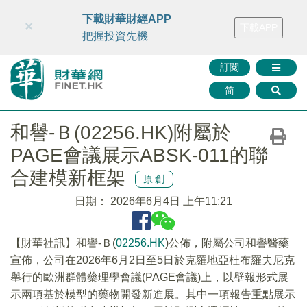
財華智庫網
FINTV
FINMETA
財華證券
媒體矩陣
下載財華財經APP
×
下載APP
智庫沙龍
聯絡我們
把握投資先機
訂閱
简
和譽-Ｂ(02256.HK)附屬於
PAGE會議展示ABSK-011的聯
合建模新框架
原創
日期：
2026年6月4日 上午11:21
​【財華社訊】和譽-Ｂ(
02256.HK
)公佈，附屬公司和譽醫藥
宣佈，公司在2026年6月2日至5日於克羅地亞杜布羅夫尼克
舉行的歐洲群體藥理學會議(PAGE會議)上，以壁報形式展
示兩項基於模型的藥物開發新進展。其中一項報告重點展示