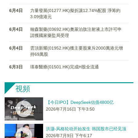
6月4日
力量發展(01277.HK)擬折讓12.74%配股 淨筹約
3.09億港元
6月4日
翰森製藥(03692.HK)奧萊泊肽注射液上市許可申
請獲國家藥監局受理
6月4日
雲頂新耀(01952.HK)獲主要股東斥2000萬港元增
持69萬股
6月3日
瑛泰醫療(01501.HK)完成H股全流通
視頻
【今日IPO】DeepSeek估值4800亿
2026年7月16日 下午3:50
洪灏-风格轮动开始发生 韩国股市已经见顶
2026年7月9日 下午6:17