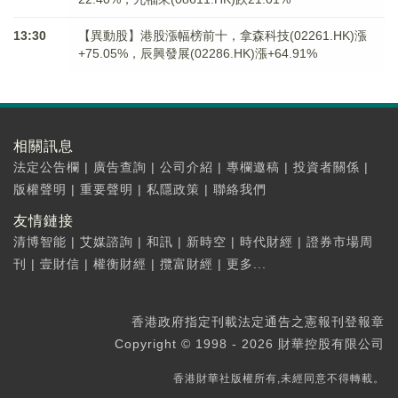
13:30
【異動股】港股漲幅榜前十，拿森科技(02261.HK)漲
+75.05%，辰興發展(02286.HK)漲+64.91%
相關訊息
法定公告欄
|
廣告查詢
|
公司介紹
|
專欄邀稿
|
投資者關係
|
版權聲明
|
重要聲明
|
私隱政策
|
聯絡我們
友情鏈接
清博智能
|
艾媒諮詢
|
和訊
|
新時空
|
時代財經
|
證券市場周
刊
|
壹財信
|
權衡財經
|
攬富財經
|
更多...
香港政府指定刊載法定通告之憲報刊登報章
Copyright © 1998 - 2026 財華控股有限公司
香港財華社版權所有,未經同意不得轉載。