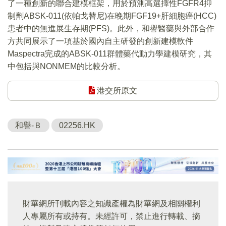
了一種創新的聯合建模框架，用於預測高選擇性FGFR4抑
制劑ABSK-011(依帕戈替尼)在晚期FGF19+肝細胞癌(HCC)
患者中的無進展生存期(PFS)。此外，和譽醫藥與外部合作
方共同展示了一項基於國內自主研發的創新建模軟件
Maspectra完成的ABSK-011群體藥代動力學建模研究，其
中包括與NONMEM的比較分析。
港交所原文
和譽-Ｂ
02256.HK
財華網所刊載內容之知識產權為財華網及相關權利
人專屬所有或持有。未經許可，禁止進行轉載、摘