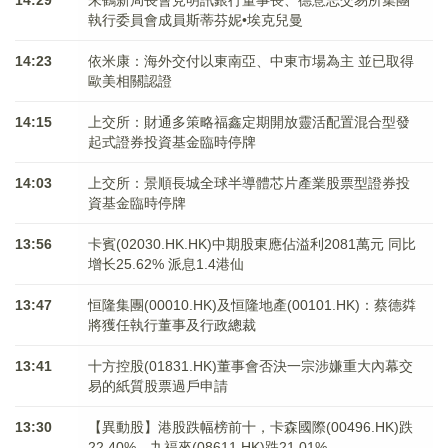
14:29
朱鶴新局長會見明訊銀行董事長、德意志交易所集團
執行委員會成員斯蒂芬妮•埃克兒曼
14:23
依米康：海外交付以東南亞、中東市場為主 並已取得
歐美相關認證
14:15
上交所：財通多策略福鑫定期開放靈活配置混合型發
起式證券投資基金臨時停牌
14:03
上交所：景順長城全球半導體芯片產業股票型證券投
資基金臨時停牌
13:56
卡賓(02030.HK.HK)中期股東應佔溢利2081萬元 同比
增长25.62% 派息1.4港仙
13:47
恒隆集團(00010.HK)及恒隆地產(00101.HK)：蔡德粦
將獲任執行董事及行政總裁
13:41
十方控股(01831.HK)董事會否決一宗涉嫌重大內幕交
易的紙質股票過戶申請
13:30
【異動股】港股跌幅榜前十，卡森國際(00496.HK)跌
22.40%，九福來(08611.HK)跌21.01%