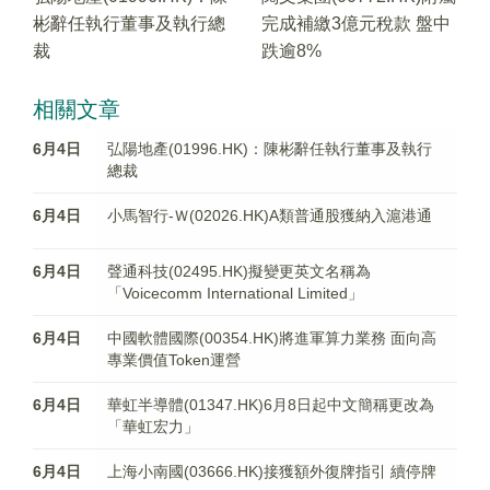
彬辭任執行董事及執行總
完成補繳3億元稅款 盤中
裁
跌逾8%
相關文章
6月4日
弘陽地產(01996.HK)：陳彬辭任執行董事及執行
總裁
6月4日
小馬智行-Ｗ(02026.HK)A類普通股獲納入滬港通
6月4日
聲通科技(02495.HK)擬變更英文名稱為
「Voicecomm International Limited」
6月4日
中國軟體國際(00354.HK)將進軍算力業務 面向高
專業價值Token運營
6月4日
華虹半導體(01347.HK)6月8日起中文簡稱更改為
「華虹宏力」
6月4日
上海小南國(03666.HK)接獲額外復牌指引 續停牌