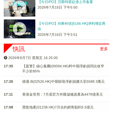
【今日IPO】贝斯特获赴港上市备案
2026年7月15日 下午5:50
【今日IPO】剑桥科技[6166.HK]净利增近两
倍
2026年7月16日 下午3:51
快訊
更多
2026年8月7日 星期五 16:25:00
17:35
【盈警】綠心集團(00094.HK)料中期淨虧損同比收窄
不少於85%
17:26
德適-B(02526.HK)中期歸母淨虧損擴大至5588.3萬元
17:11
香港金管局：7月底官方外匯儲備資產為4478億美元
17:08
寶龍地產(01238.HK)7月合約銷售額約5.5億元