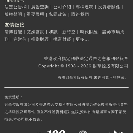
法定公告欄
|
廣告查詢
|
公司介紹
|
專欄邀稿
|
投資者關係
|
版權聲明
|
重要聲明
|
私隱政策
|
聯絡我們
友情鏈接
清博智能
|
艾媒諮詢
|
和訊
|
新時空
|
時代財經
|
證券市場周
刊
|
壹財信
|
權衡財經
|
攬富財經
|
更多...
香港政府指定刊載法定通告之憲報刊登報章
Copyright © 1998 - 2026 財華控股有限公司
香港財華社版權所有,未經同意不得轉載。
免責聲明：
財華控股有限公司及香港聯合交易所有限公司將盡力確保彼等所提供資料
之準確性及可靠性,但並不保證資料絕對無誤,資料如有錯漏而令閣下蒙受
損失,本公司概不負責。