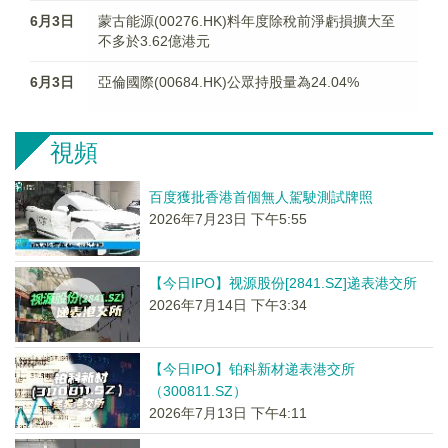
6月3日
蒙古能源(00276.HK)料年度​除稅前淨虧損擴大至
不多於3.62億港元
6月3日
亞倫國際(00684.HK)公眾持股量為24.04%
視頻
百度獲批香港首個無人駕駛測試牌照
2026年7月23日 下午5:55
【今日IPO】视源股份[2841.SZ]递表港交所
2026年7月14日 下午3:34
【今日IPO】铂科新材递表港交所
（300811.SZ）
2026年7月13日 下午4:11