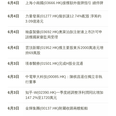
6月4日
上海小南國(03666.HK)接獲額外復牌指引 續停牌
6月4日
力量發展(01277.HK)擬折讓12.74%配股 淨筹約
3.09億港元
6月4日
翰森製藥(03692.HK)奧萊泊肽注射液上市許可申
請獲國家藥監局受理
6月4日
雲頂新耀(01952.HK)獲主要股東斥2000萬港元增
持69萬股
6月3日
瑛泰醫療(01501.HK)完成H股全流通
6月3日
中電華大科技(00085.HK)：陳棋昌退任獨立非執
行董事
6月3日
知乎-W(02390.HK)一季度經調整淨利潤同比增加
147.2%至1720萬元
6月3日
金輝集團(00137.HK)附屬收購兩艘船舶