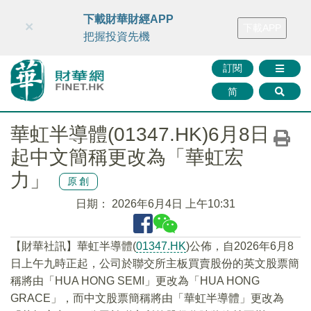
財華智庫網
FINTV
FINMETA
財華證券
媒體矩陣
下載財華財經APP
×
下載APP
智庫沙龍
聯絡我們
把握投資先機
訂閱
简
華虹半導體(01347.HK)6月8日
起中文簡稱更改為「華虹宏
力」
原創
日期：
2026年6月4日 上午10:31
【財華社訊】華虹半導體(
01347.HK
)公佈，自2026年6月8
日上午九時正起，公司於聯交所主板買賣股份的英文股票簡
稱將由「HUA HONG SEMI」更改為「HUA HONG
GRACE」，而中文股票簡稱將由「華虹半導體」更改為