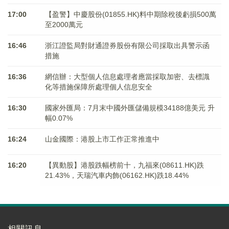
17:00
【盈警】中慶股份(01855.HK)料中期除稅後虧損500萬
至2000萬元
16:46
浙江證監局對財通證券股份有限公司採取出具警示函
措施
16:36
網信辦：大型個人信息處理者應當採取加密、去標識
化等措施保障所處理個人信息安全
16:30
國家外匯局：7月末中國外匯儲備規模34188億美元 升
幅0.07%
16:24
山金國際：港股上市工作正常推進中
16:20
【異動股】港股跌幅榜前十，九福來(08611.HK)跌
21.43%，天瑞汽車内飾(06162.HK)跌18.44%
相關訊息