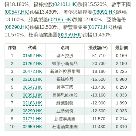
幅18.180%、福祿控股(
02101.HK
)跌幅15.520%、數字王國
(
00547.HK
)跌幅13.430%、奧傳思維控股(
08091.HK
)跌幅
13.160%、綠葉製藥(
02186.HK
)跌幅12.900%、亞勢備份
(
08290.HK
)跌幅12.500%、新豐泰集團(
01771.HK
)跌幅
11.570%、杜甫酒業集團(
02959.HK
)跌幅11.430%。
序號
代碼
名稱
漲跌額(%)
最新價
1
01592.HK
基石控股
-51.710
0.169
2
01262.HK
蠟筆小新食品
-20.730
2.180
3
00472.HK
新絲路控股集團
-18.180
0.225
4
02101.HK
福祿控股
-15.520
0.980
5
00547.HK
數字王國
-13.430
0.290
6
08091.HK
奧傳思維控股
-13.160
0.033
7
02186.HK
綠葉製藥
-12.900
1.890
8
08290.HK
亞勢備份
-12.500
0.035
9
01771.HK
新豐泰集團
-11.570
0.214
10
02959.HK
杜甫酒業集團
-11.430
0.310