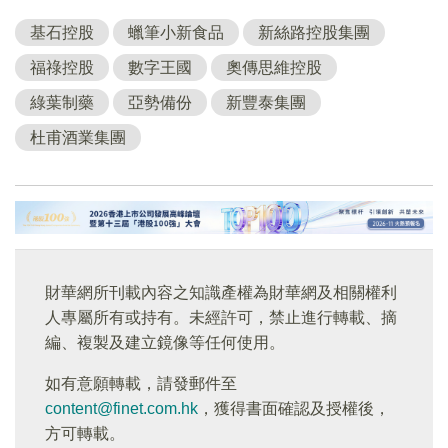
基石控股
蠟筆小新食品
新絲路控股集團
福祿控股
數字王國
奧傳思維控股
綠葉制藥
亞勢備份
新豐泰集團
杜甫酒業集團
財華網所刊載內容之知識產權為財華網及相關權利
人專屬所有或持有。未經許可，禁止進行轉載、摘
編、複製及建立鏡像等任何使用。
如有意願轉載，請發郵件至
content@finet.com.hk
，獲得書面確認及授權後，
方可轉載。