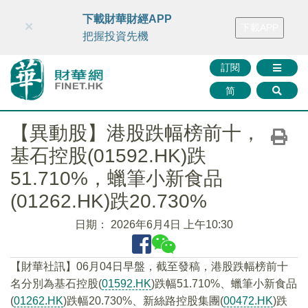
財華智庫網
FINTV
FINMETA
財華證券
媒體矩陣
下載財華財經APP
×
下載APP
智庫沙龍
聯絡我們
把握投資先機
訂閱
简
【異動股】港股跌幅榜前十，
基石控股(01592.HK)跌
51.710%，蠟筆小新食品
(01262.HK)跌20.730%
日期：
2026年6月4日 上午10:30
【財華社訊】06月04日早盤，截至發稿，港股跌幅榜前十
名分別為基石控股(
01592.HK
)跌幅51.710%、蠟筆小新食品
(
01262.HK
)跌幅20.730%、新絲路控股集團(
00472.HK
)跌