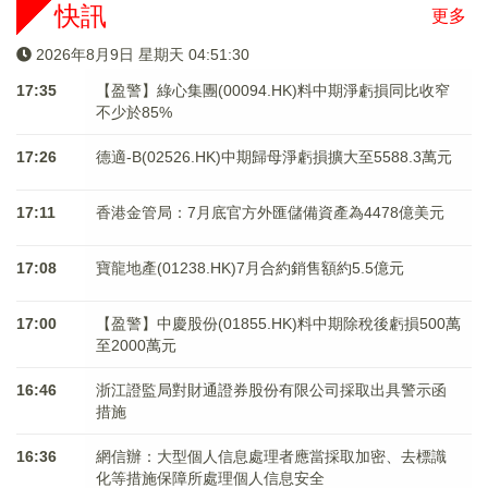
快訊
更多
2026年8月9日 星期天 04:51:30
17:35
【盈警】綠心集團(00094.HK)料中期淨虧損同比收窄
不少於85%
17:26
德適-B(02526.HK)中期歸母淨虧損擴大至5588.3萬元
17:11
香港金管局：7月底官方外匯儲備資產為4478億美元
17:08
寶龍地產(01238.HK)7月合約銷售額約5.5億元
17:00
【盈警】中慶股份(01855.HK)料中期除稅後虧損500萬
至2000萬元
16:46
浙江證監局對財通證券股份有限公司採取出具警示函
措施
16:36
網信辦：大型個人信息處理者應當採取加密、去標識
化等措施保障所處理個人信息安全