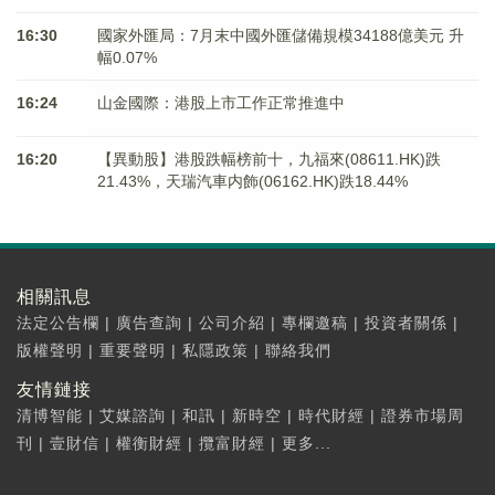
16:30
國家外匯局：7月末中國外匯儲備規模34188億美元 升
幅0.07%
16:24
山金國際：港股上市工作正常推進中
16:20
【異動股】港股跌幅榜前十，九福來(08611.HK)跌
21.43%，天瑞汽車内飾(06162.HK)跌18.44%
相關訊息
法定公告欄
|
廣告查詢
|
公司介紹
|
專欄邀稿
|
投資者關係
|
版權聲明
|
重要聲明
|
私隱政策
|
聯絡我們
友情鏈接
清博智能
|
艾媒諮詢
|
和訊
|
新時空
|
時代財經
|
證券市場周
刊
|
壹財信
|
權衡財經
|
攬富財經
|
更多...